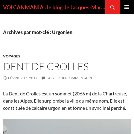
Recherche
VOLCANMANIA : le blog de Jacques-Marie BARDINTZEFF, volcanologue
ALLER
MENU
AU
PRINCI
CONTENU
Archives par mot-clé : Urgonien
VOYAGES
DENT DE CROLLES
FÉVRIER 15, 2017
LAISSER UN COMMENTAIRE
La Dent de Crolles est un sommet (2066 m) de la Chartreuse,
dans les Alpes. Elle surplombe la ville du même nom. Elle est
constituée de calcaire urgonien et forme un synclinal perché.