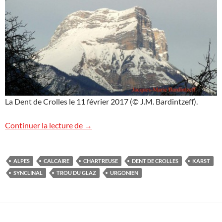
La Dent de Crolles le 11 février 2017 (© J.M. Bardintzeff).
Dent de Crolles
Continuer la lecture de
→
ALPES
CALCAIRE
CHARTREUSE
DENT DE CROLLES
KARST
SYNCLINAL
TROU DU GLAZ
URGONIEN