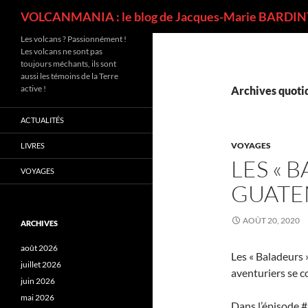
Recherche
VOLCANMANIA : le blog de Jacques-Marie BARDINT
Les volcans ? Passionnément !
Les volcans ne sont pas
toujours méchants, ils sont
aussi les témoins de la Terre
active !
Archives quotid
ACTUALITÉS
VOYAGES
LIVRES
LES « 
VOYAGES
GUATE
AOÛT 20, 2020
ARCHIVES
août 2026
Les « Baladeurs 
juillet 2026
aventuriers se c
juin 2026
mai 2026
Dans l’épisode #