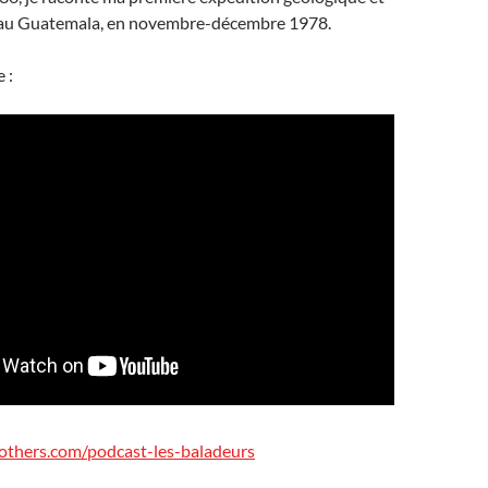
 au Guatemala, en novembre-décembre 1978.
 :
others.com/podcast-les-baladeurs