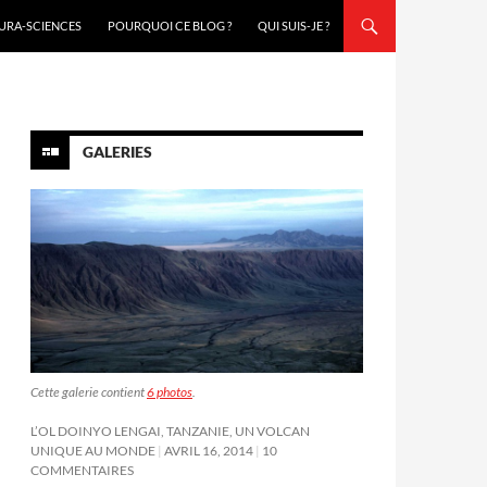
URA-SCIENCES
POURQUOI CE BLOG ?
QUI SUIS-JE ?
GALERIES
Cette galerie contient
6 photos
.
L’OL DOINYO LENGAI, TANZANIE, UN VOLCAN
UNIQUE AU MONDE
AVRIL 16, 2014
10
COMMENTAIRES