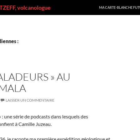
ALLER AU CONTENU
ZEFF, volcanologue
MA CARTE-BLANCHE FUT
iennes :
BALADEURS » AU
MALA
LAISSER UN COMMENTAIRE
» : une série de podcasts dans lesquels des
onfient à Camille Juzeau.
36, je raconte ma première expédition géologique et