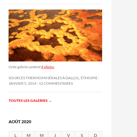
Cette galerie contient
8 photos
.
SOURCES THERMOMINÉRALES À DALLOL, ÉTHIOPIE
JANVIER 5, 2014
12 COMMENTAIRES
TOUTES LES GALERIES
→
AOÛT 2020
L
M
M
J
V
S
D