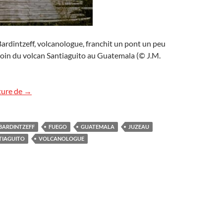
rdintzeff, volcanologue, franchit un pont un peu
loin du volcan Santiaguito au Guatemala (© J.M.
Les « Baladeurs » au Guatemala
ture de
→
BARDINTZEFF
FUEGO
GUATEMALA
JUZEAU
TIAGUITO
VOLCANOLOGUE