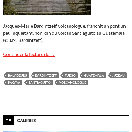
Jacques-Marie Bardintzeff, volcanologue, franchit un pont un
peu inquiétant, non loin du volcan Santiaguito au Guatemala
(© J.M. Bardintzeff).
Les « Baladeurs » au Guatemala
Continuer la lecture de
→
BALADEURS
BARDINTZEFF
FUEGO
GUATEMALA
JUZEAU
PACAYA
SANTIAGUITO
VOLCANOLOGUE
GALERIES