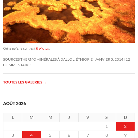
Cette galerie contient
8 photos
.
SOURCES THERMOMINÉRALES À DALLOL, ÉTHIOPIE
JANVIER 5, 2014
12
COMMENTAIRES
TOUTES LES GALERIES
→
AOÛT 2026
L
M
M
J
V
S
D
1
2
3
4
5
6
7
8
9