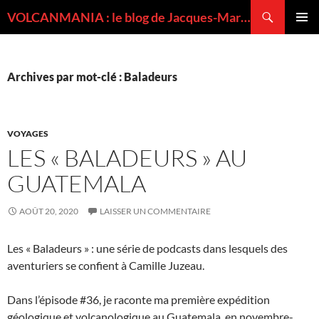
Recherche
VOLCANMANIA : le blog de Jacques-Marie BARDINTZEFF, volcanologue
ALLER
MENU
AU
PRINCI
CONTENU
Archives par mot-clé : Baladeurs
VOYAGES
LES « BALADEURS » AU
GUATEMALA
AOÛT 20, 2020
LAISSER UN COMMENTAIRE
Les « Baladeurs » : une série de podcasts dans lesquels des
aventuriers se confient à Camille Juzeau.
Dans l’épisode #36, je raconte ma première expédition
géologique et volcanologique au Guatemala, en novembre-