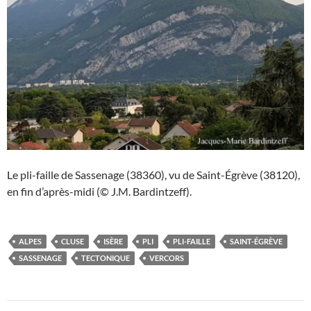
Le pli-faille de Sassenage (38360), vu de Saint-Égrève (38120),
en fin d’après-midi (© J.M. Bardintzeff).
ALPES
CLUSE
ISÈRE
PLI
PLI-FAILLE
SAINT-ÉGRÈVE
SASSENAGE
TECTONIQUE
VERCORS
Navigation