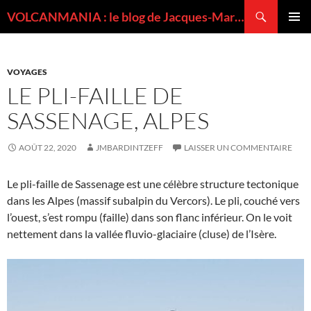
Recherche
VOLCANMANIA : le blog de Jacques-Marie BARDINTZEFF, volcanologue
ALLER
MENU
AU
PRINCI
CONTENU
VOYAGES
LE PLI-FAILLE DE
SASSENAGE, ALPES
AOÛT 22, 2020
JMBARDINTZEFF
LAISSER UN COMMENTAIRE
Le pli-faille de Sassenage est une célèbre structure tectonique
dans les Alpes (massif subalpin du Vercors). Le pli, couché vers
l’ouest, s’est rompu (faille) dans son flanc inférieur. On le voit
nettement dans la vallée fluvio-glaciaire (cluse) de l’Isère.