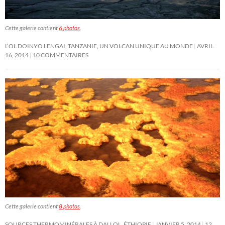
Cette galerie contient
6 photos
.
L’OL DOINYO LENGAI, TANZANIE, UN VOLCAN UNIQUE AU MONDE
AVRIL
16, 2014
10 COMMENTAIRES
Cette galerie contient
8 photos
.
SOURCES THERMOMINÉRALES À DALLOL, ÉTHIOPIE
JANVIER 5, 2014
12