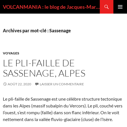
Recherche
VOLCANMANIA : le blog de Jacques-Marie BARDINTZEFF, volcanologue
ALLER
MENU
AU
PRINCI
CONTENU
Archives par mot-clé : Sassenage
VOYAGES
LE PLI-FAILLE DE
SASSENAGE, ALPES
AOÛT 22, 2020
LAISSER UN COMMENTAIRE
Le pli-faille de Sassenage est une célèbre structure tectonique
dans les Alpes (massif subalpin du Vercors). Le pli, couché vers
l’ouest, s’est rompu (faille) dans son flanc inférieur. On le voit
nettement dans la vallée fluvio-glaciaire (cluse) de l’Isère.