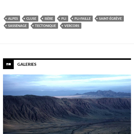
ALPES
CLUSE
ISÈRE
PLI
PLI-FAILLE
SAINT-ÉGRÈVE
SASSENAGE
TECTONIQUE
VERCORS
GALERIES