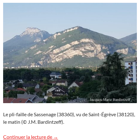
Le pli-faille de Sassenage (38360), vu de Saint-Égrève (38120),
le matin (© J.M. Bardintzeff).
Le pli-faille de Sassenage, Alpes
Continuer la lecture de
→