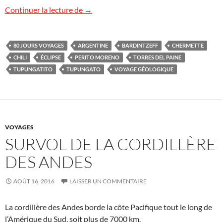
Voyage géologique et éclipse, Argentine –
Continuer la lecture de
→
80 JOURS VOYAGES
ARGENTINE
BARDINTZEFF
CHERMETTE
CHILI
ÉCLIPSE
PERITO MORENO
TORRES DEL PAINE
TUPUNGATITO
TUPUNGATO
VOYAGE GÉOLOGIQUE
VOYAGES
SURVOL DE LA CORDILLÈRE
DES ANDES
AOÛT 16, 2016
LAISSER UN COMMENTAIRE
La cordillère des Andes borde la côte Pacifique tout le long de
l’Amérique du Sud, soit plus de 7000 km.