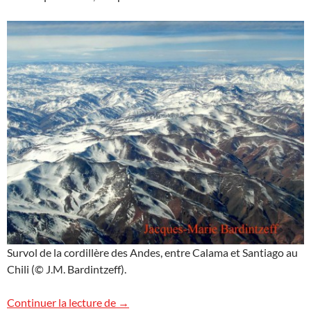
Survol de la cordillère des Andes, entre Calama et Santiago au
Chili (© J.M. Bardintzeff).
Survol de la cordillère des Andes
Continuer la lecture de
→