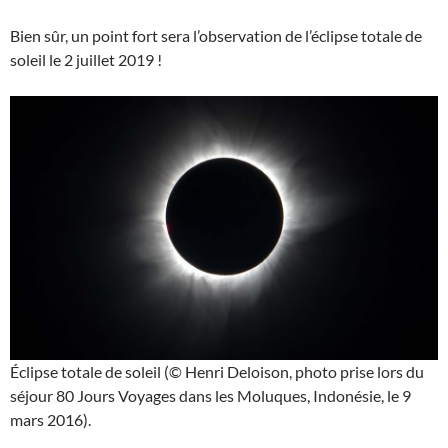
Bien sûr, un point fort sera l’observation de l’éclipse totale de
soleil le 2 juillet 2019 !
Éclipse totale de soleil (© Henri Deloison, photo prise lors du
séjour 80 Jours Voyages dans les Moluques, Indonésie, le 9
mars 2016).