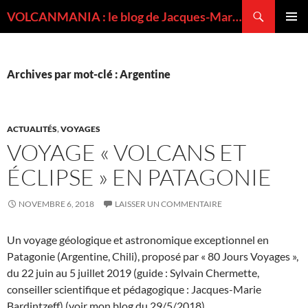
Recherche
VOLCANMANIA : le blog de Jacques-Marie BARDINTZEFF, volcanologue
ALLER
MENU
AU
PRINCI
CONTENU
Archives par mot-clé : Argentine
ACTUALITÉS
,
VOYAGES
VOYAGE « VOLCANS ET
ÉCLIPSE » EN PATAGONIE
NOVEMBRE 6, 2018
LAISSER UN COMMENTAIRE
Un voyage géologique et astronomique exceptionnel en
Patagonie (Argentine, Chili), proposé par « 80 Jours Voyages »,
du 22 juin au 5 juillet 2019 (guide : Sylvain Chermette,
conseiller scientifique et pédagogique : Jacques-Marie
Bardintzeff) (voir mon blog du 29/5/2018).