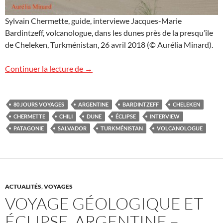
Sylvain Chermette, guide, interviewe Jacques-Marie
Bardintzeff, volcanologue, dans les dunes près de la presqu’île
de Cheleken, Turkménistan, 26 avril 2018 (© Aurélia Minard).
Interview au Turkménistan
Continuer la lecture de
→
80 JOURS VOYAGES
ARGENTINE
BARDINTZEFF
CHELEKEN
CHERMETTE
CHILI
DUNE
ÉCLIPSE
INTERVIEW
PATAGONIE
SALVADOR
TURKMÉNISTAN
VOLCANOLOGUE
ACTUALITÉS
,
VOYAGES
VOYAGE GÉOLOGIQUE ET
ÉCLIPSE, ARGENTINE –