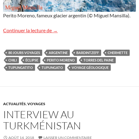
Perito Moreno, fameux glacier argentin (© Miguel Mansilla).
Voyage « volcans et éclipse » en Patagon
Continuer la lecture de
→
80 JOURS VOYAGES
ARGENTINE
BARDINTZEFF
CHERMETTE
CHILI
ÉCLIPSE
PERITO MORENO
TORRES DEL PAINE
TUPUNGATITO
TUPUNGATO
VOYAGE GÉOLOGIQUE
ACTUALITÉS
,
VOYAGES
INTERVIEW AU
TURKMÉNISTAN
AOÛT 14, 2018
LAISSER UN COMMENTAIRE