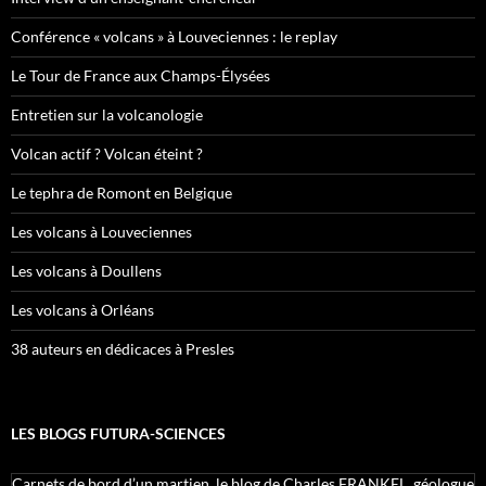
Conférence « volcans » à Louveciennes : le replay
Le Tour de France aux Champs-Élysées
Entretien sur la volcanologie
Volcan actif ? Volcan éteint ?
Le tephra de Romont en Belgique
Les volcans à Louveciennes
Les volcans à Doullens
Les volcans à Orléans
38 auteurs en dédicaces à Presles
LES BLOGS FUTURA-SCIENCES
Carnets de bord d’un martien, le blog de Charles FRANKEL, géologue