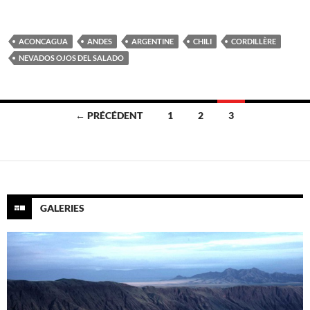
ACONCAGUA
ANDES
ARGENTINE
CHILI
CORDILLÈRE
NEVADOS OJOS DEL SALADO
Navigation
← PRÉCÉDENT
1
2
3
des
articles
GALERIES