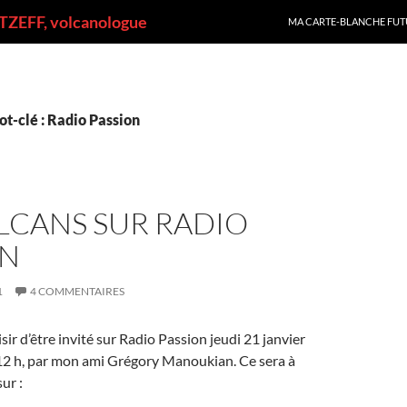
ALLER AU CONTENU
ZEFF, volcanologue
MA CARTE-BLANCHE FUT
t-clé : Radio Passion
LCANS SUR RADIO
ON
1
4 COMMENTAIRES
ir d’être invité sur Radio Passion jeudi 21 janvier
 12 h, par mon ami Grégory Manoukian. Ce sera à
sur :