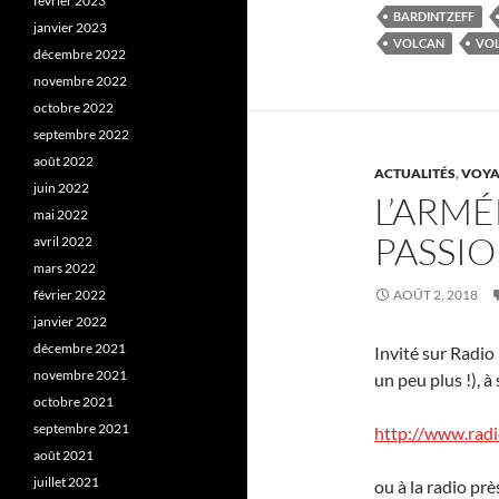
février 2023
BARDINTZEFF
janvier 2023
VOLCAN
VO
décembre 2022
novembre 2022
octobre 2022
septembre 2022
août 2022
ACTUALITÉS
,
VOYA
juin 2022
L’ARMÉ
mai 2022
PASSI
avril 2022
mars 2022
février 2022
AOÛT 2, 2018
janvier 2022
décembre 2021
Invité sur Radio
novembre 2021
un peu plus !), à 
octobre 2021
septembre 2021
http://www.radi
août 2021
juillet 2021
ou à la radio pr