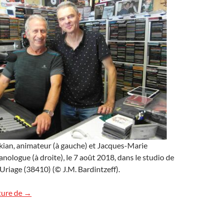
an, animateur (à gauche) et Jacques-Marie
anologue (à droite), le 7 août 2018, dans le studio de
Uriage (38410) (© J.M. Bardintzeff).
Les volcans sur Radio Passion
ture de
→