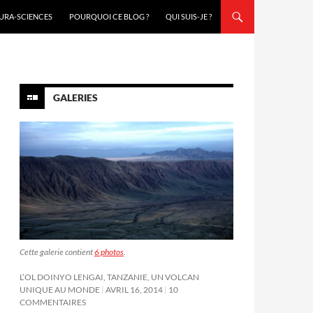
URA-SCIENCES
POURQUOI CE BLOG ?
QUI SUIS-JE ?
GALERIES
Cette galerie contient
6 photos
.
L’OL DOINYO LENGAI, TANZANIE, UN VOLCAN
UNIQUE AU MONDE
AVRIL 16, 2014
10
COMMENTAIRES