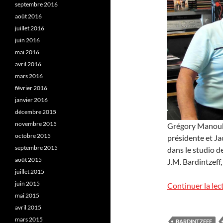
septembre 2016
août 2016
juillet 2016
juin 2016
mai 2016
avril 2016
mars 2016
février 2016
janvier 2016
décembre 2015
novembre 2015
Grégory Manouki
octobre 2015
présidente et Ja
septembre 2015
dans le studio d
août 2015
J.M. Bardintzeff,
juillet 2015
juin 2015
Continuer la lec
mai 2015
avril 2015
mars 2015
BARDINTZEFF