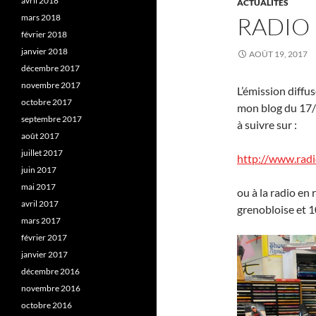
avril 2018
ACTUALITÉS
mars 2018
RADIO 
février 2018
janvier 2018
AOÛT 19, 2017
décembre 2017
novembre 2017
L’émission diffu
octobre 2017
mon blog du 17/8
septembre 2017
à suivre sur :
août 2017
juillet 2017
http://www.radi
juin 2017
mai 2017
ou à la radio en
avril 2017
grenobloise et 1
mars 2017
février 2017
janvier 2017
décembre 2016
novembre 2016
octobre 2016