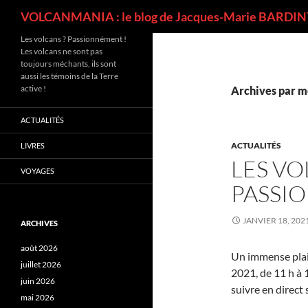
Recherche
VOLCANMANIA : le blog de Jacques-Marie BARDINT
Les volcans ? Passionnément !
Les volcans ne sont pas
toujours méchants, ils sont
aussi les témoins de la Terre
active !
Archives par mo
ACTUALITÉS
ACTUALITÉS
LIVRES
LES VO
VOYAGES
PASSI
JANVIER 18, 202
ARCHIVES
août 2026
Un immense plais
juillet 2026
2021, de 11 h à
juin 2026
suivre en direct 
mai 2026