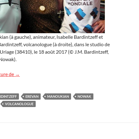
n (à gauche), animateur, Isabelle Bardintzeff et
rdintzeff, volcanologue (à droite), dans le studio de
Uriage (38410), le 18 août 2017 (© J.M. Bardintzeff,
 Nowak).
L’Arménie sur Radio Passion
ture de
→
RDINTZEFF
EREVAN
MANOUKIAN
NOWAK
VOLCANOLOGUE