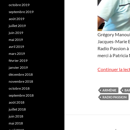
octobre 2019
septembre 2019
août 2019
juillet 2019
juin 2019
Grégory Manoukia
mai 2019
Jacques-Marie Ba
avril 2019
Radio Passion à 
mars 2019
merci à Patricia
février 2019
janvier 2019
Continuer la lec
décembre 2018
novembre 2018
octobre 2018
ARMÉNIE
BA
septembre 2018
RADIO PASSION
août 2018
juillet 2018
juin 2018
mai 2018