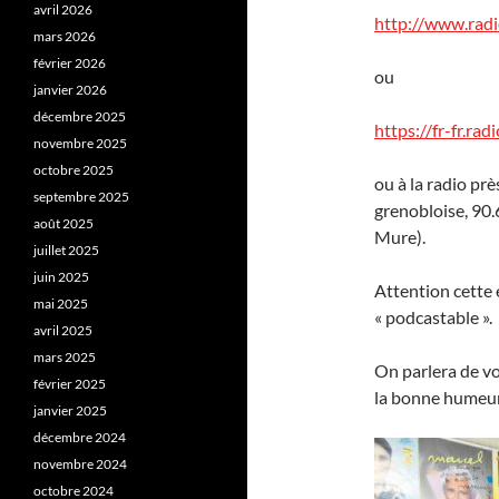
avril 2026
http://www.radi
mars 2026
février 2026
ou
janvier 2026
décembre 2025
https://fr-fr.ra
novembre 2025
octobre 2025
ou à la radio pr
septembre 2025
grenobloise, 90.
août 2025
Mure).
juillet 2025
juin 2025
Attention cette 
mai 2025
« podcastable ».
avril 2025
mars 2025
On parlera de vo
février 2025
la bonne humeur
janvier 2025
décembre 2024
novembre 2024
octobre 2024