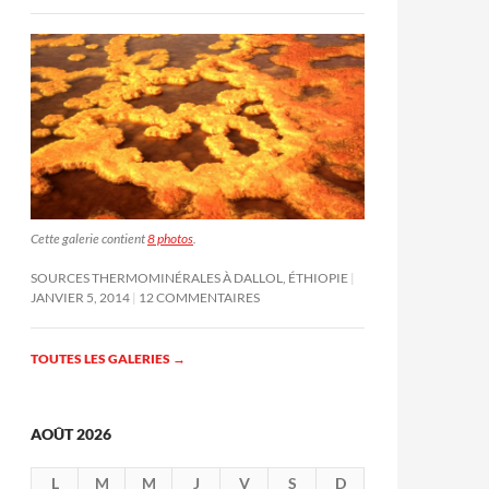
Cette galerie contient
8 photos
.
SOURCES THERMOMINÉRALES À DALLOL, ÉTHIOPIE
JANVIER 5, 2014
12 COMMENTAIRES
TOUTES LES GALERIES
→
AOÛT 2026
L
M
M
J
V
S
D