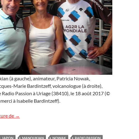
an (à gauche), animateur, Patricia Nowak,
cques-Marie Bardintzeff, volcanologue (à droite),
e Radio Passion à Uriage (38410), le 18 août 2017 (©
 merci à Isabelle Bardintzeff).
Radio Passion, rediffusion
ture de
→
JAPON
MANOUKIAN
NOWAK
RADIO PASSION