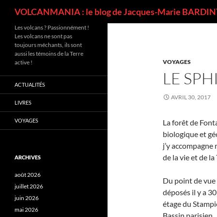
Recherche
VOLCANMANIA : le blog de Jacques-Marie BARDINT
Les volcans ? Passionnément !
Les volcans ne sont pas
toujours méchants, ils sont
aussi les témoins de la Terre
VOYAGES
active !
LE SPH
ACTUALITÉS
AVRIL 30, 2017
LIVRES
VOYAGES
La forêt de Font
biologique et gé
j’y accompagne 
de la vie et de la 
ARCHIVES
août 2026
Du point de vue 
juillet 2026
déposés il y a 30
juin 2026
étage du Stampie
mai 2026
Bassin parisien.