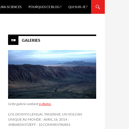
URA-SCIENCES
POURQUOI CE BLOG ?
QUI SUIS-JE ?
GALERIES
Cette galerie contient
6 photos
.
L’OL DOINYO LENGAI, TANZANIE, UN VOLCAN
UNIQUE AU MONDE
AVRIL 16, 2014
JMBARDINTZEFF
10 COMMENTAIRES