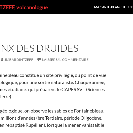
ALLER AU CONTENU
ZEFF, volcanologue
MA CARTE-BLANCHE FUT
INX DES DRUIDES
JMBARDINTZEFF
LAISSER UN COMMENTAIRE
ainebleau constitue un site privilégié, du point de vue
ologique, pour une sortie naturaliste. Chaque année,
mes étudiants qui préparent le CAPES SVT (Sciences
Terre).
géologique, on observe les sables de Fontainebleau,
 millions d’années (ère Tertiaire, période Oligocène,
n rebaptisé Rupélien), lorsque la mer envahissait le