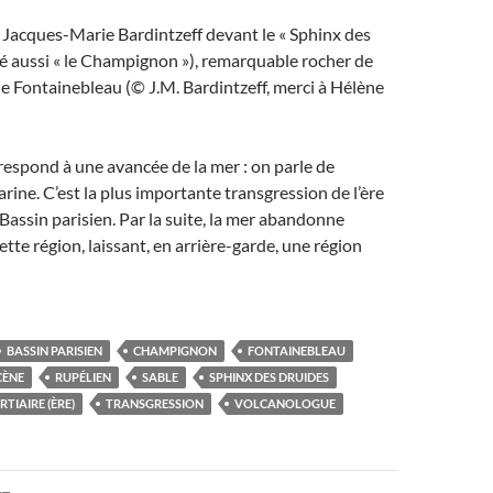
 Jacques-Marie Bardintzeff devant le « Sphinx des
é aussi « le Champignon »), remarquable rocher de
 de Fontainebleau (© J.M. Bardintzeff, merci à Hélène
espond à une avancée de la mer : on parle de
rine. C’est la plus importante transgression de l’ère
 Bassin parisien. Par la suite, la mer abandonne
tte région, laissant, en arrière-garde, une région
BASSIN PARISIEN
CHAMPIGNON
FONTAINEBLEAU
CÈNE
RUPÉLIEN
SABLE
SPHINX DES DRUIDES
RTIAIRE (ÈRE)
TRANSGRESSION
VOLCANOLOGUE
on