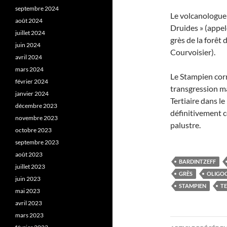
septembre 2024
Le volcanologue
août 2024
Druides » (appel
juillet 2024
grès de la forêt
juin 2024
Courvoisier).
avril 2024
mars 2024
Le Stampien corr
février 2024
transgression ma
janvier 2024
Tertiaire dans le
décembre 2023
définitivement ce
novembre 2023
palustre.
octobre 2023
septembre 2023
août 2023
BARDINTZEFF
juillet 2023
GRÈS
OLIGO
juin 2023
STAMPIEN
TE
mai 2023
avril 2023
mars 2023
Navigati