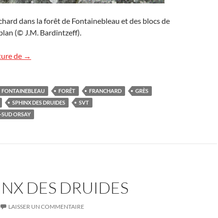
hard dans la forêt de Fontainebleau et des blocs de
plan (© J.M. Bardintzeff).
La mare de Franchard
ture de
→
FONTAINEBLEAU
FORÊT
FRANCHARD
GRÈS
SPHINX DES DRUIDES
SVT
S-SUD ORSAY
INX DES DRUIDES
LAISSER UN COMMENTAIRE