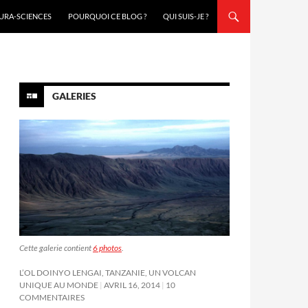
URA-SCIENCES
POURQUOI CE BLOG ?
QUI SUIS-JE ?
GALERIES
Cette galerie contient
6 photos
.
L’OL DOINYO LENGAI, TANZANIE, UN VOLCAN
UNIQUE AU MONDE
AVRIL 16, 2014
10
COMMENTAIRES