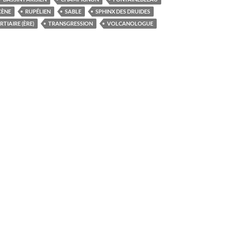
CÈNE
RUPÉLIEN
SABLE
SPHINX DES DRUIDES
RTIAIRE (ÈRE)
TRANSGRESSION
VOLCANOLOGUE