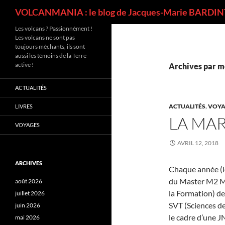
Recherche
VOLCANMANIA : le blog de Jacques-Marie BARDINT
Les volcans ? Passionnément !
Les volcans ne sont pas
toujours méchants, ils sont
aussi les témoins de la Terre
active !
Archives par mo
ACTUALITÉS
ACTUALITÉS
,
VOYA
LIVRES
LA MA
VOYAGES
AVRIL 12, 2018
ARCHIVES
Chaque année (l
du Master M2 ME
août 2026
la Formation) de
juillet 2026
SVT (Sciences de 
juin 2026
le cadre d’une J
mai 2026