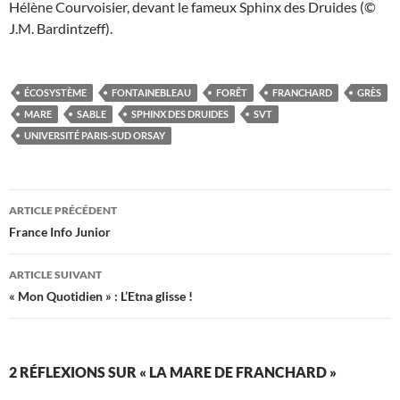
Hélène Courvoisier, devant le fameux Sphinx des Druides (©
J.M. Bardintzeff).
ÉCOSYSTÈME
FONTAINEBLEAU
FORÊT
FRANCHARD
GRÈS
MARE
SABLE
SPHINX DES DRUIDES
SVT
UNIVERSITÉ PARIS-SUD ORSAY
Navigation
ARTICLE PRÉCÉDENT
des
France Info Junior
articles
ARTICLE SUIVANT
« Mon Quotidien » : L’Etna glisse !
2 RÉFLEXIONS SUR « LA MARE DE FRANCHARD »