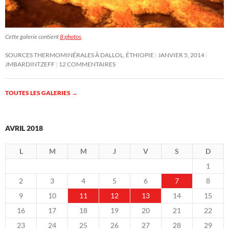
Cette galerie contient
8 photos
.
SOURCES THERMOMINÉRALES À DALLOL, ÉTHIOPIE
JANVIER 5, 2014
JMBARDINTZEFF
12 COMMENTAIRES
TOUTES LES GALERIES
→
AVRIL 2018
L
M
M
J
V
S
D
1
2
3
4
5
6
7
8
9
10
11
12
13
14
15
16
17
18
19
20
21
22
23
24
25
26
27
28
29