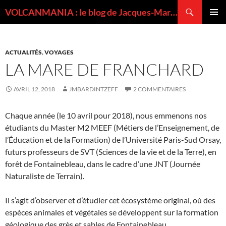
Recherche
VOLCANMANIA : le blog de Jacques-Marie BARDINTZEFF, volcanologue
ALLER
MENU
AU
PRINCI
CONTENU
ACTUALITÉS
,
VOYAGES
LA MARE DE FRANCHARD
AVRIL 12, 2018
JMBARDINTZEFF
2 COMMENTAIRES
Chaque année (le 10 avril pour 2018), nous emmenons nos
étudiants du Master M2 MEEF (Métiers de l’Enseignement, de
l’Éducation et de la Formation) de l’Université Paris-Sud Orsay,
futurs professeurs de SVT (Sciences de la vie et de la Terre), en
forêt de Fontainebleau, dans le cadre d’une JNT (Journée
Naturaliste de Terrain).
Il s’agit d’observer et d’étudier cet écosystème original, où des
espèces animales et végétales se développent sur la formation
géologique des grès et sables de Fontainebleau.