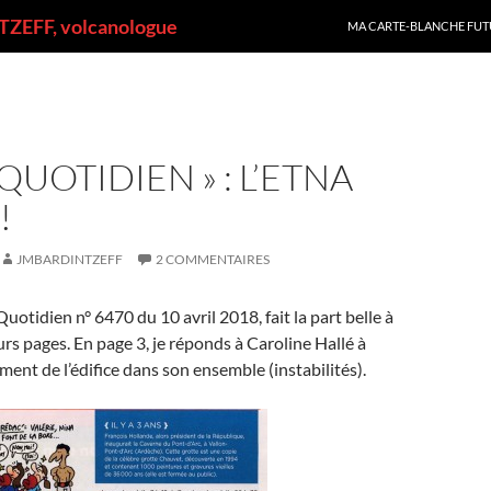
ALLER AU CONTENU
ZEFF, volcanologue
MA CARTE-BLANCHE FUT
QUOTIDIEN » : L’ETNA
!
JMBARDINTZEFF
2 COMMENTAIRES
uotidien n° 6470 du 10 avril 2018, fait la part belle à
urs pages. En page 3, je réponds à Caroline Hallé à
ment de l’édifice dans son ensemble (instabilités).