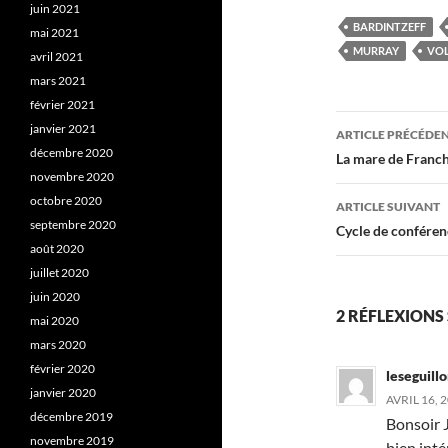
juin 2021
BARDINTZEFF
mai 2021
MURRAY
VO
avril 2021
mars 2021
février 2021
Navigati
janvier 2021
ARTICLE PRÉCÉDE
décembre 2020
des
La mare de Franc
novembre 2020
articles
octobre 2020
ARTICLE SUIVANT
septembre 2020
Cycle de confére
août 2020
juillet 2020
juin 2020
2 RÉFLEXIONS 
mai 2020
mars 2020
février 2020
leseguill
janvier 2020
AVRIL 16, 
décembre 2019
Bonsoir J
novembre 2019
bien inté