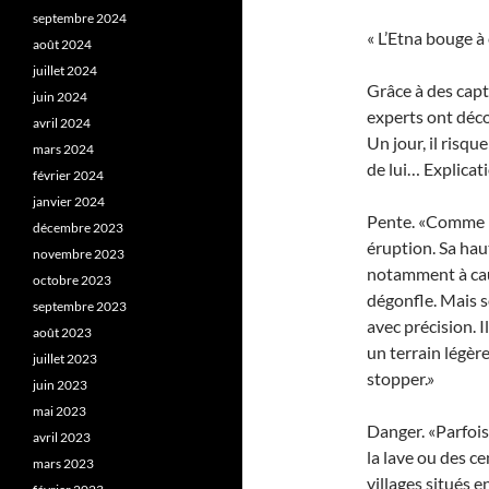
septembre 2024
« L’Etna bouge à
août 2024
juillet 2024
Grâce à des capt
juin 2024
experts ont déco
avril 2024
Un jour, il risqu
mars 2024
de lui… Explicat
février 2024
janvier 2024
Pente. «Comme b
décembre 2023
éruption. Sa hau
novembre 2023
notamment à ca
octobre 2023
dégonfle. Mais s
septembre 2023
avec précision. Il
août 2023
un terrain légèr
juillet 2023
stopper.»
juin 2023
mai 2023
Danger. «Parfois,
avril 2023
la lave ou des ce
mars 2023
villages situés e