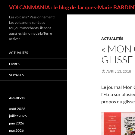
Recherche
VOLCANMANIA : le blog de Jacques-Marie BARDINT
Les volcans ? Passionnément !
Les volcans ne sont pas
toujours méchants, ils sont
aussi les témoins de la Terre
ACTUALITÉS
active !
« MON 
ACTUALITÉS
GLISSE 
LIVRES
AVRIL 13, 2018
VOYAGES
Le journal Mon Q
l’Etna sur plusie
ARCHIVES
propos du glisse
août 2026
juillet 2026
juin 2026
mai 2026