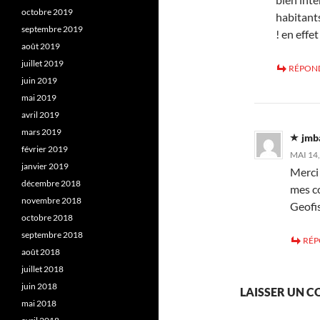
octobre 2019
habitants
septembre 2019
! en effe
août 2019
juillet 2019
RÉPON
juin 2019
mai 2019
avril 2019
mars 2019
jmb
février 2019
MAI 14,
janvier 2019
Merci 
décembre 2018
mes co
novembre 2018
Geofis
octobre 2018
septembre 2018
RÉ
août 2018
juillet 2018
juin 2018
LAISSER UN 
mai 2018