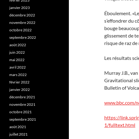
février 2023
janvier 2023
Éboulement. «Les
décembre 2022
s’effondrer du cô
novembre 2022
bouge beaucoup,
octobre 2022
glissement de ter
septembre 2022
risque de raz de
août 2022
juin 2022
Les résultats sci
mai 2022
avril 2022
Murray J.B., van 
mars 2022
Gravitational sl
février 2022
Bulletin of Volca
janvier 2022
décembre 2021
www.bbc.com/n
novembre 2021
octobre 2021
https://link.sp
septembre 2021
1/fulltext.html
août 2021
juillet 2021