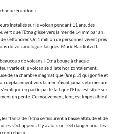
 chaque éruption »
eurs installés sur le volcan pendant 11 ans, des
uvert que l’Etna glisse vers la mer de 14 mm par an !
e de s’effondrer. Or, 1 million de personnes vivent près
ions du volcanologue Jacques-Marie Bardintzeff.
eaucoup de volcans, l’Etna bouge à chaque
teur varie et le volcan se dilate horizontalement,
use de sa chambre magmatique (
lire p. 2
) qui gonfle et
on déplacement vers la mer n’avait jamais été mesuré
 s’explique en partie par le fait que l’Etna est situé sur
ement en pente. Ce mouvement, lent, est impossible à
 les flancs de l’Etna se fissurent à basse altitude et de
ndres s’échappent. Il y a alors un réel danger pour les
n contrebas.»