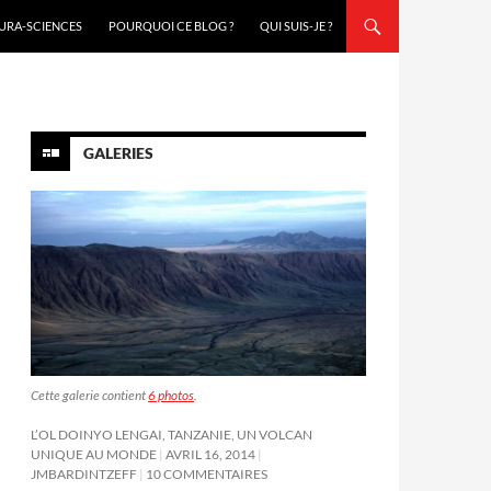
URA-SCIENCES
POURQUOI CE BLOG ?
QUI SUIS-JE ?
GALERIES
Cette galerie contient
6 photos
.
L’OL DOINYO LENGAI, TANZANIE, UN VOLCAN
UNIQUE AU MONDE
AVRIL 16, 2014
JMBARDINTZEFF
10 COMMENTAIRES