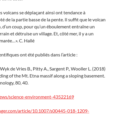
 volcans se déplaçant ainsi ont tendance à
té de la partie basse de la pente. Il suffit que le volcan
 d’un coup, pour qu’un éboulement entraîne un
rain et détruise un village. Et, côté mer, il y a un
 marée…». C. Hallé
entifiques ont été publiés dans l’article :
Wyk de Vries B., Pitty A., Sargent P., Wooller L. (2018)
iding of the Mt. Etna massif along a sloping basement.
nology, 80, 40.
ews/science-environment-43522169
ringer.com/article/10.1007/s00445-018-1209-