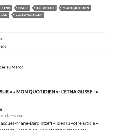
ETNA
HALLÉ
INSTABILITÉ
MON QUOTIDIEN
LCAN
VOLCANOLOGUE
on
NT
hard
nces au Maroc
SUR « « MON QUOTIDIEN » : L’ETNA GLISSE ! »
on
2018 À 5:59 PM
acques-Marie-Bardintzeff – bien lu votre article –
ressant – mais bien inquiétant pour tous ces