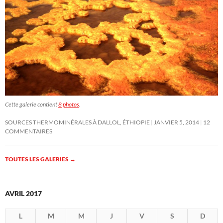
Cette galerie contient
8 photos
.
SOURCES THERMOMINÉRALES À DALLOL, ÉTHIOPIE
JANVIER 5, 2014
12
COMMENTAIRES
TOUTES LES GALERIES
→
AVRIL 2017
L
M
M
J
V
S
D