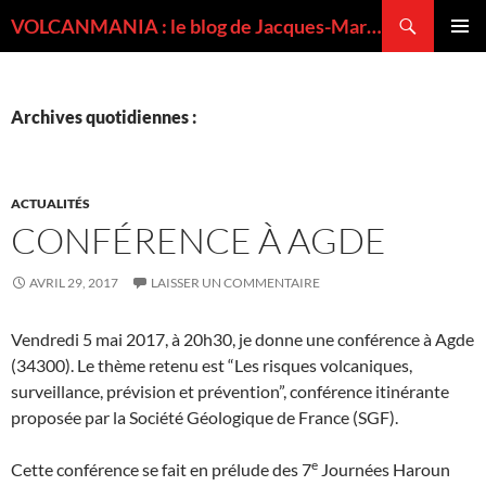
Recherche
VOLCANMANIA : le blog de Jacques-Marie BARDINTZEFF, volcanologue
ALLER
MENU
AU
PRINCI
CONTENU
Archives quotidiennes :
ACTUALITÉS
CONFÉRENCE À AGDE
AVRIL 29, 2017
LAISSER UN COMMENTAIRE
Vendredi 5 mai 2017, à 20h30, je donne une conférence à Agde
(34300). Le thème retenu est “Les risques volcaniques,
surveillance, prévision et prévention”, conférence itinérante
proposée par la Société Géologique de France (SGF).
e
Cette conférence se fait en prélude des 7
Journées Haroun