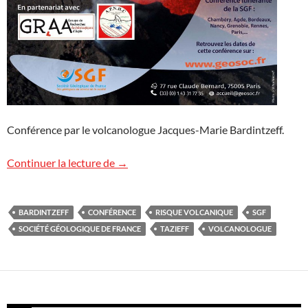
Conférence par le volcanologue Jacques-Marie Bardintzeff.
Conférence à Agde
Continuer la lecture de
→
BARDINTZEFF
CONFÉRENCE
RISQUE VOLCANIQUE
SGF
SOCIÉTÉ GÉOLOGIQUE DE FRANCE
TAZIEFF
VOLCANOLOGUE