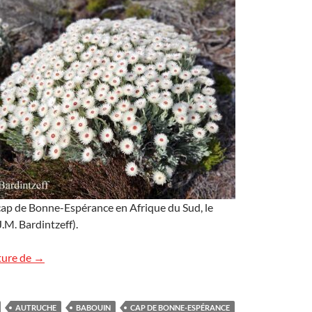
cap de Bonne-Espérance en Afrique du Sud, le
M. Bardintzeff).
Flore et faune du Cap
ture de
→
AUTRUCHE
BABOUIN
CAP DE BONNE-ESPÉRANCE