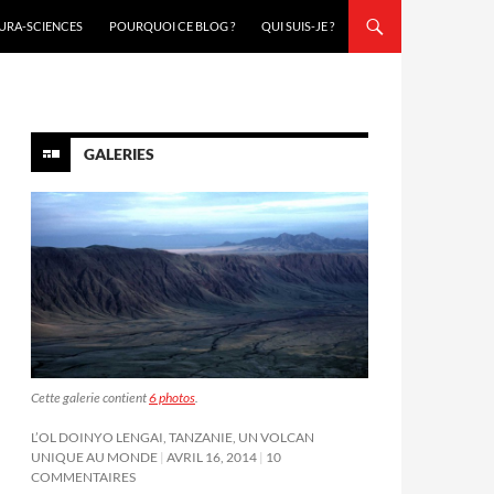
URA-SCIENCES
POURQUOI CE BLOG ?
QUI SUIS-JE ?
GALERIES
Cette galerie contient
6 photos
.
L’OL DOINYO LENGAI, TANZANIE, UN VOLCAN
UNIQUE AU MONDE
AVRIL 16, 2014
10
COMMENTAIRES