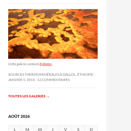
Cette galerie contient
8 photos
.
SOURCES THERMOMINÉRALES À DALLOL, ÉTHIOPIE
JANVIER 5, 2014
12 COMMENTAIRES
TOUTES LES GALERIES
→
AOÛT 2026
L
M
M
J
V
S
D