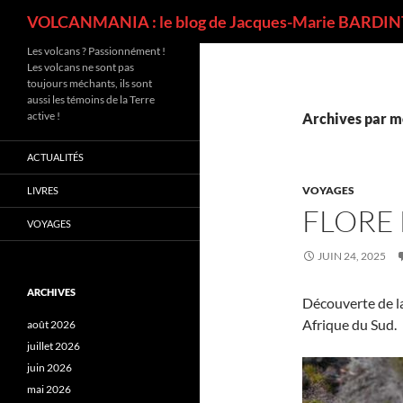
Recherche
VOLCANMANIA : le blog de Jacques-Marie BARDINT
Les volcans ? Passionnément !
Les volcans ne sont pas
toujours méchants, ils sont
aussi les témoins de la Terre
active !
Archives par m
ACTUALITÉS
VOYAGES
LIVRES
FLORE 
VOYAGES
JUIN 24, 2025
ARCHIVES
Découverte de la
Afrique du Sud.
août 2026
juillet 2026
juin 2026
mai 2026