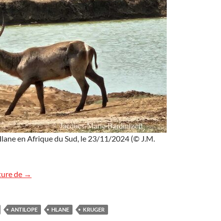
lane en Afrique du Sud, le 23/11/2024 (© J.M.
Antilopes en Afrique du Sud
ture de
→
ANTILOPE
HLANE
KRUGER