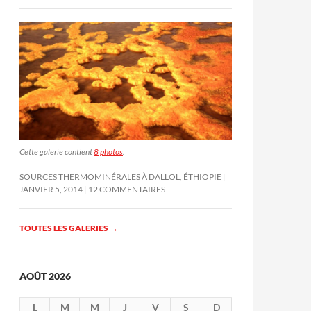
Cette galerie contient
8 photos
.
SOURCES THERMOMINÉRALES À DALLOL, ÉTHIOPIE
JANVIER 5, 2014
12 COMMENTAIRES
TOUTES LES GALERIES
→
AOÛT 2026
L
M
M
J
V
S
D