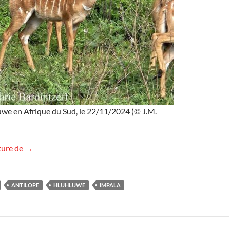
uwe en Afrique du Sud, le 22/11/2024 (© J.M.
Impalas à Hluhluwe, Afrique du Sud
ture de
→
ANTILOPE
HLUHLUWE
IMPALA