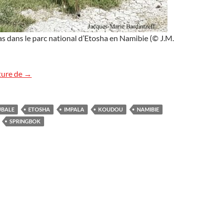
s dans le parc national d’Etosha en Namibie (© J.M.
Antilopes en Namibie
ture de
→
UBALE
ETOSHA
IMPALA
KOUDOU
NAMIBIE
SPRINGBOK