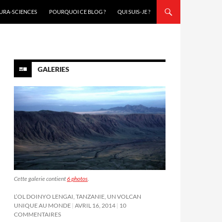
URA-SCIENCES
POURQUOI CE BLOG ?
QUI SUIS-JE ?
GALERIES
Cette galerie contient
6 photos
.
L’OL DOINYO LENGAI, TANZANIE, UN VOLCAN
UNIQUE AU MONDE
AVRIL 16, 2014
10
COMMENTAIRES