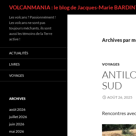
Recherche
VOLCANMANIA : le blog de Jacques-Marie BARDINT
Les volcans ? Passionnément !
Les volcans ne sont pas
toujours méchants, ils sont
aussi les témoins de la Terre
active !
Archives par mo
ACTUALITÉS
VOYAGES
LIVRES
ANTILO
VOYAGES
SUD
AOÛT 26, 2025
ARCHIVES
août 2026
Rencontres avec 
juillet 2026
juin 2026
mai 2026