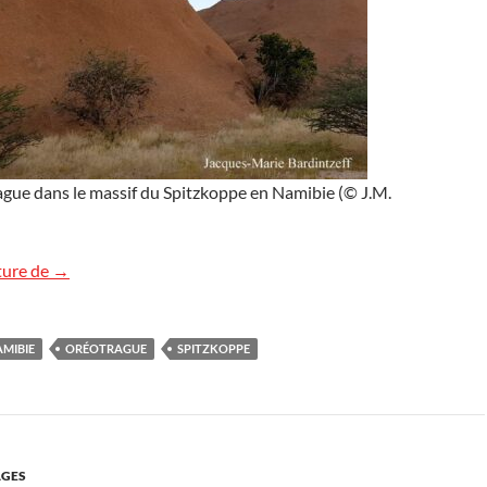
ague dans le massif du Spitzkoppe en Namibie (© J.M.
Antilope oréotrague en Namibie
ture de
→
MIBIE
ORÉOTRAGUE
SPITZKOPPE
GES