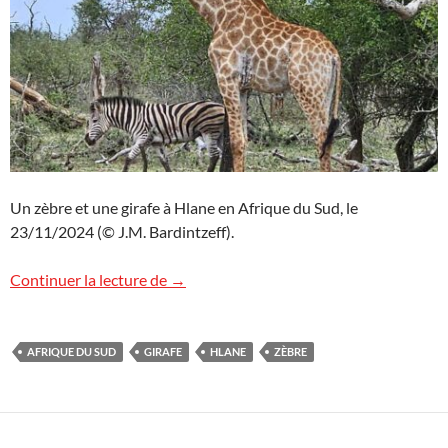
Un zèbre et une girafe à Hlane en Afrique du Sud, le
23/11/2024 (© J.M. Bardintzeff).
Zèbre et girafe à Hlane, Afrique du Sud
Continuer la lecture de
→
AFRIQUE DU SUD
GIRAFE
HLANE
ZÈBRE