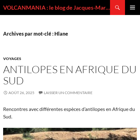
Recherche
VOLCANMANIA : le blog de Jacques-Marie BARDINTZEFF, volcanologue
ALLER
MENU
AU
PRINCI
CONTENU
Archives par mot-clé : Hlane
VOYAGES
ANTILOPES EN AFRIQUE DU
SUD
AOÛT 26, 2025
LAISSER UN COMMENTAIRE
Rencontres avec différentes espèces d’antilopes en Afrique du
Sud.