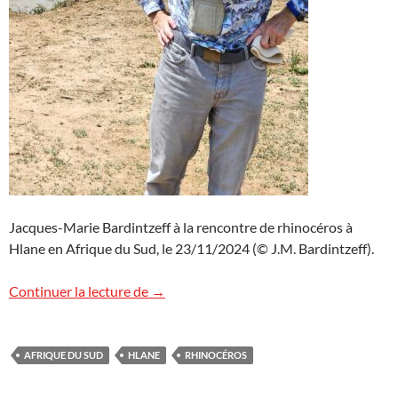
Jacques-Marie Bardintzeff à la rencontre de rhinocéros à
Hlane en Afrique du Sud, le 23/11/2024 (© J.M. Bardintzeff).
Avec les « rhinos » à Hlane, Afrique du Su
Continuer la lecture de
→
AFRIQUE DU SUD
HLANE
RHINOCÉROS