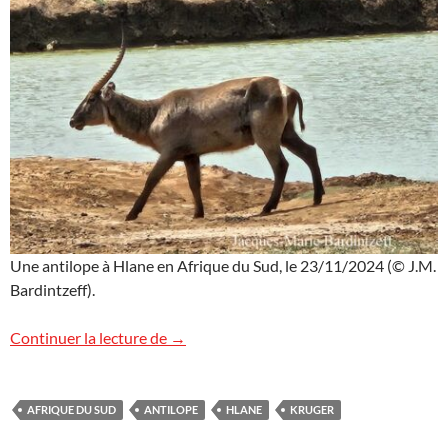
Une antilope à Hlane en Afrique du Sud, le 23/11/2024 (© J.M.
Bardintzeff).
Antilopes en Afrique du Sud
Continuer la lecture de
→
AFRIQUE DU SUD
ANTILOPE
HLANE
KRUGER