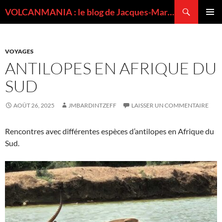
Recherche
VOLCANMANIA : le blog de Jacques-Marie BARDINTZEFF, volcanologue
ALLER
MENU
AU
PRINCI
CONTENU
VOYAGES
ANTILOPES EN AFRIQUE DU
SUD
AOÛT 26, 2025
JMBARDINTZEFF
LAISSER UN COMMENTAIRE
Rencontres avec différentes espèces d’antilopes en Afrique du
Sud.