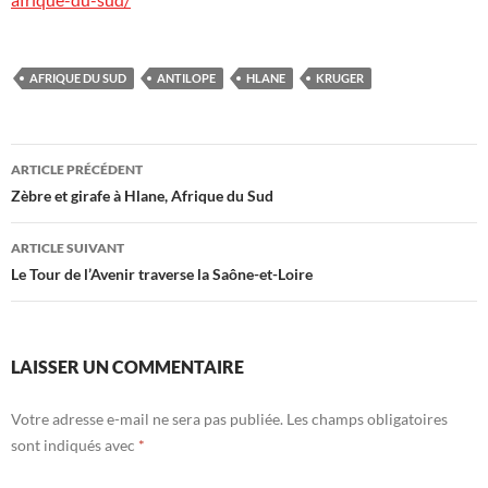
AFRIQUE DU SUD
ANTILOPE
HLANE
KRUGER
Navigation
ARTICLE PRÉCÉDENT
des
Zèbre et girafe à Hlane, Afrique du Sud
articles
ARTICLE SUIVANT
Le Tour de l’Avenir traverse la Saône-et-Loire
LAISSER UN COMMENTAIRE
Votre adresse e-mail ne sera pas publiée.
Les champs obligatoires
sont indiqués avec
*