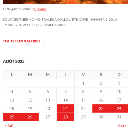
Cette galerie contient
8 photos
.
SOURCES THERMOMINÉRALES À DALLOL, ÉTHIOPIE
JANVIER 5, 2014
JMBARDINTZEFF
12 COMMENTAIRES
TOUTES LES GALERIES
→
AOÛT 2025
L
M
M
J
V
S
D
1
2
3
4
5
6
7
8
9
10
11
12
13
14
15
16
17
18
19
20
21
22
23
24
25
26
27
28
29
30
31
« Juil
Sep »