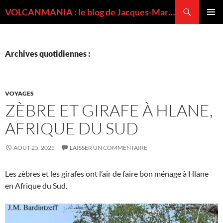
Recherche
VOLCANMANIA : le blog de Jacques-Marie BARDINTZEFF, volcanologue
ALLER
MENU
AU
PRINCI
CONTENU
Archives quotidiennes :
VOYAGES
ZÈBRE ET GIRAFE À HLANE,
AFRIQUE DU SUD
AOÛT 25, 2025
LAISSER UN COMMENTAIRE
Les zèbres et les girafes ont l’air de faire bon ménage à Hlane
en Afrique du Sud.