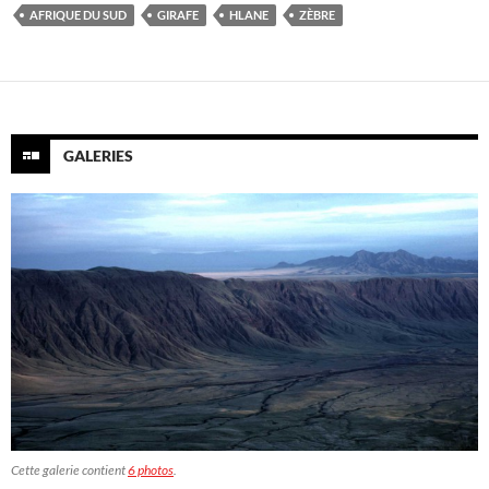
AFRIQUE DU SUD
GIRAFE
HLANE
ZÈBRE
GALERIES
Cette galerie contient
6 photos
.