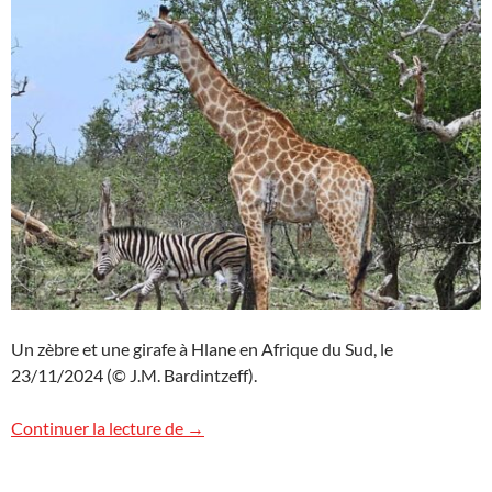
Un zèbre et une girafe à Hlane en Afrique du Sud, le
23/11/2024 (© J.M. Bardintzeff).
Zèbre et girafe à Hlane, Afrique du Sud
Continuer la lecture de
→