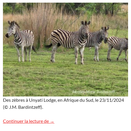
Des zèbres à Unyati Lodge, en Afrique du Sud, le 23/11/2024
(© J.M. Bardintzeff).
Des zèbres sympas en Afrique du Sud
Continuer la lecture de
→