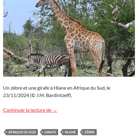
Un zèbre et une girafe à Hlane en Afrique du Sud, le
23/11/2024 (© J.M. Bardintzeff).
Zèbre et girafe à Hlane, Afrique du Sud
Continuer la lecture de
→
AFRIQUE DU SUD
GIRAFE
HLANE
ZÈBRE