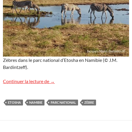
Zèbres dans le parc national d’Etosha en Namibie (© J.M.
Bardintzeff).
Drôles de zèbres en Namibie
Continuer la lecture de
→
ETOSHA
NAMIBIE
PARC NATIONAL
ZÈBRE