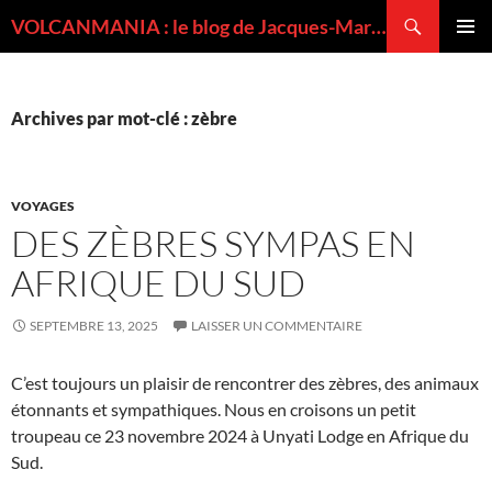
Recherche
VOLCANMANIA : le blog de Jacques-Marie BARDINTZEFF, volcanologue
ALLER
MENU
AU
PRINCI
CONTENU
Archives par mot-clé : zèbre
VOYAGES
DES ZÈBRES SYMPAS EN
AFRIQUE DU SUD
SEPTEMBRE 13, 2025
LAISSER UN COMMENTAIRE
C’est toujours un plaisir de rencontrer des zèbres, des animaux
étonnants et sympathiques. Nous en croisons un petit
troupeau ce 23 novembre 2024 à Unyati Lodge en Afrique du
Sud.