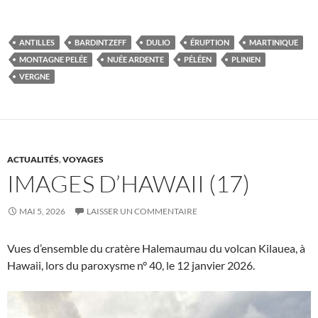
ANTILLES
BARDINTZEFF
DULIO
ÉRUPTION
MARTINIQUE
MONTAGNE PELÉE
NUÉE ARDENTE
PÉLÉEN
PLINIEN
VERGNE
ACTUALITÉS
,
VOYAGES
IMAGES D’HAWAII (17)
MAI 5, 2026
LAISSER UN COMMENTAIRE
Vues d’ensemble du cratère Halemaumau du volcan Kilauea, à
Hawaii, lors du paroxysme n° 40, le 12 janvier 2026.