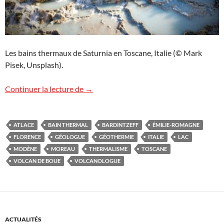
Les bains thermaux de Saturnia en Toscane, Italie (© Mark
Pisek, Unsplash).
Voyage géologique exceptionnel en Itali
Continuer la lecture de
→
ATLACE
BAIN THERMAL
BARDINTZEFF
ÉMILIE-ROMAGNE
FLORENCE
GÉOLOGUE
GÉOTHERMIE
ITALIE
LAC
MODÈNE
MOREAU
THERMALISME
TOSCANE
VOLCAN DE BOUE
VOLCANOLOGUE
ACTUALITÉS