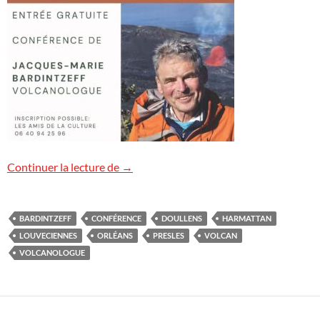
Conférences « Volcans » à venir
Continuer la lecture de
→
BARDINTZEFF
CONFÉRENCE
DOULLENS
HARMATTAN
LOUVECIENNES
ORLÉANS
PRESLES
VOLCAN
VOLCANOLOGUE