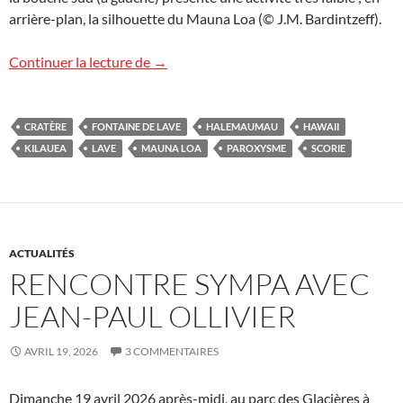
arrière-plan, la silhouette du Mauna Loa (© J.M. Bardintzeff).
Images d’Hawaii (13)
Continuer la lecture de
→
CRATÈRE
FONTAINE DE LAVE
HALEMAUMAU
HAWAII
KILAUEA
LAVE
MAUNA LOA
PAROXYSME
SCORIE
ACTUALITÉS
RENCONTRE SYMPA AVEC
JEAN-PAUL OLLIVIER
AVRIL 19, 2026
3 COMMENTAIRES
Dimanche 19 avril 2026 après-midi, au parc des Glacières à