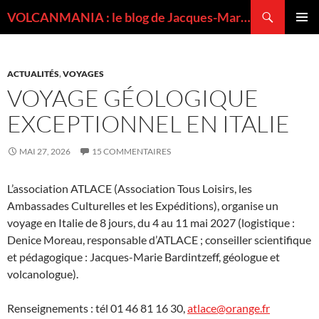
Recherche
VOLCANMANIA : le blog de Jacques-Marie BARDINTZEFF, volcanologue
ALLER
MENU
AU
PRINCI
CONTENU
ACTUALITÉS
,
VOYAGES
VOYAGE GÉOLOGIQUE
EXCEPTIONNEL EN ITALIE
MAI 27, 2026
15 COMMENTAIRES
L’association ATLACE (Association Tous Loisirs, les
Ambassades Culturelles et les Expéditions), organise un
voyage en Italie de 8 jours, du 4 au 11 mai 2027 (logistique :
Denice Moreau, responsable d’ATLACE ; conseiller scientifique
et pédagogique : Jacques-Marie Bardintzeff, géologue et
volcanologue).
Renseignements : tél 01 46 81 16 30,
atlace@orange.fr