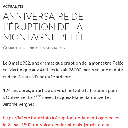
ACTUALITÉS
ANNIVERSAIRE DE
L’ÉRUPTION DE LA
MONTAGNE PELÉE
MAI 8, 2026
2 COMMENTAIRES
Le 8 mai 1902, une dramatique éruption de la montagne Pelée
en Martinique aux Antilles faisait 28000 morts en une minute
et demi à cause d’une nuée ardente.
124 ans après, un article de Emeline Dulio fait le point pour
ère
« Outre-mer La 1
» avec Jacques-Marie Bardintzeff et
Jérôme Vergne :
https://la1ere.franceinfo.fr/eruption-de-la-montagne-pelee-
le-8-mai-1902-un-volcan-endormi-mais-jamais-eteint-