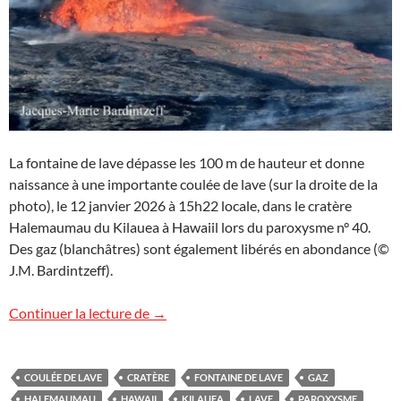
La fontaine de lave dépasse les 100 m de hauteur et donne
naissance à une importante coulée de lave (sur la droite de la
photo), le 12 janvier 2026 à 15h22 locale, dans le cratère
Halemaumau du Kilauea à Hawaiil lors du paroxysme n° 40.
Des gaz (blanchâtres) sont également libérés en abondance (©
J.M. Bardintzeff).
Image d’Hawaii (15)
Continuer la lecture de
→
COULÉE DE LAVE
CRATÈRE
FONTAINE DE LAVE
GAZ
HALEMAUMAU
HAWAII
KILAUEA
LAVE
PAROXYSME