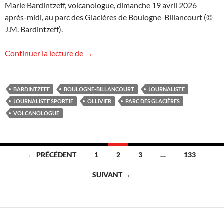
Marie Bardintzeff, volcanologue, dimanche 19 avril 2026
après-midi, au parc des Glacières de Boulogne-Billancourt (©
J.M. Bardintzeff).
Rencontre sympa avec Jean-Paul Ollivie
Continuer la lecture de
→
BARDINTZEFF
BOULOGNE-BILLANCOURT
JOURNALISTE
JOURNALISTE SPORTIF
OLLIVIER
PARC DES GLACIÈRES
VOLCANOLOGUE
Navigation
← PRÉCÉDENT
1
2
3
…
133
des
SUIVANT →
articles