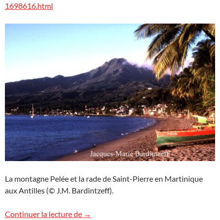
1698616.html
La montagne Pelée et la rade de Saint-Pierre en Martinique
aux Antilles (© J.M. Bardintzeff).
Anniversaire de l’éruption de la montagn
Continuer la lecture de
→