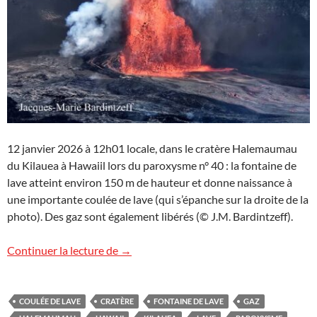
12 janvier 2026 à 12h01 locale, dans le cratère Halemaumau
du Kilauea à Hawaiil lors du paroxysme n° 40 : la fontaine de
lave atteint environ 150 m de hauteur et donne naissance à
une importante coulée de lave (qui s’épanche sur la droite de la
photo). Des gaz sont également libérés (© J.M. Bardintzeff).
Images d’Hawaii (14)
Continuer la lecture de
→
COULÉE DE LAVE
CRATÈRE
FONTAINE DE LAVE
GAZ