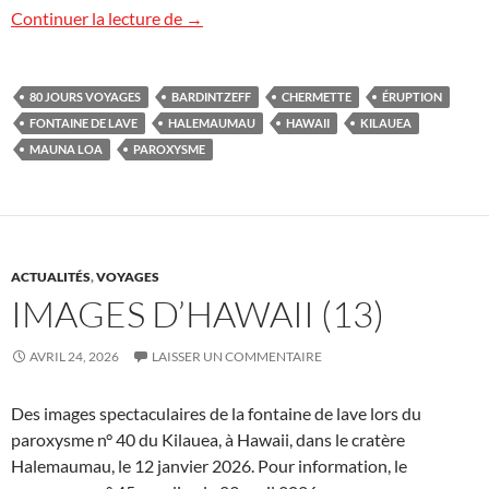
Un rendez-vous réussi à Hawaii
Continuer la lecture de
→
80 JOURS VOYAGES
BARDINTZEFF
CHERMETTE
ÉRUPTION
FONTAINE DE LAVE
HALEMAUMAU
HAWAII
KILAUEA
MAUNA LOA
PAROXYSME
ACTUALITÉS
,
VOYAGES
IMAGES D’HAWAII (13)
AVRIL 24, 2026
LAISSER UN COMMENTAIRE
Des images spectaculaires de la fontaine de lave lors du
paroxysme n° 40 du Kilauea, à Hawaii, dans le cratère
Halemaumau, le 12 janvier 2026. Pour information, le