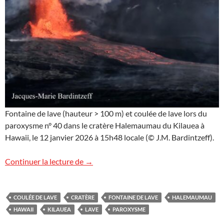
Fontaine de lave (hauteur > 100 m) et coulée de lave lors du
paroxysme n° 40 dans le cratère Halemaumau du Kilauea à
Hawaii, le 12 janvier 2026 à 15h48 locale (© J.M. Bardintzeff).
Image d’Hawaii (16)
Continuer la lecture de
→
COULÉE DE LAVE
CRATÈRE
FONTAINE DE LAVE
HALEMAUMAU
HAWAII
KILAUEA
LAVE
PAROXYSME