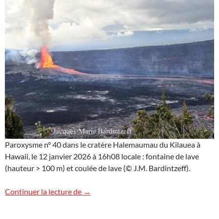
Paroxysme n° 40 dans le cratère Halemaumau du Kilauea à
Hawaii, le 12 janvier 2026 à 16h08 locale : fontaine de lave
(hauteur > 100 m) et coulée de lave (© J.M. Bardintzeff).
Images d’Hawaii (17)
Continuer la lecture de
→