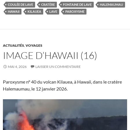
COULÉE DE LAVE
CRATÈRE
FONTAINE DE LAVE
HALEMAUMAU
HAWAII
KILAUEA
LAVE
PAROXYSME
ACTUALITÉS
,
VOYAGES
IMAGE D’HAWAII (16)
MAI 4, 2026
LAISSER UN COMMENTAIRE
Paroxysme n° 40 du volcan Kilauea, à Hawaii, dans le cratère
Halemaumau, le 12 janvier 2026.