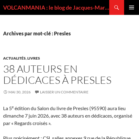
Recherche
VOLCANMANIA : le blog de Jacques-Marie BARDINTZEFF, volcanologue
ALLER
MENU
AU
PRINCI
CONTENU
Archives par mot-clé : Presles
ACTUALITÉS
,
LIVRES
38 AUTEURS EN
DÉDICACES À PRESLES
MAI 30, 2026
LAISSER UN COMMENTAIRE
e
La 5
édition du Salon du livre de Presles (95590) aura lieu
dimanche 7 juin 2026, avec 38 auteurs en dédicaces, organisé
par « Regards croisés ».
Plus précisément : CSL salles annexes 9 rue de la République,