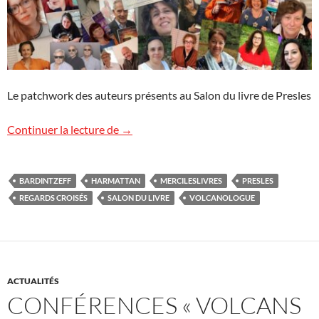
Le patchwork des auteurs présents au Salon du livre de Presles
38 auteurs en dédicaces à Presles
Continuer la lecture de
→
BARDINTZEFF
HARMATTAN
MERCILESLIVRES
PRESLES
REGARDS CROISÉS
SALON DU LIVRE
VOLCANOLOGUE
ACTUALITÉS
CONFÉRENCES « VOLCANS