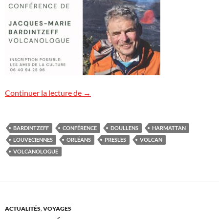
Conférences « Volcans » à venir
Continuer la lecture de
→
BARDINTZEFF
CONFÉRENCE
DOULLENS
HARMATTAN
LOUVECIENNES
ORLÉANS
PRESLES
VOLCAN
VOLCANOLOGUE
ACTUALITÉS
,
VOYAGES