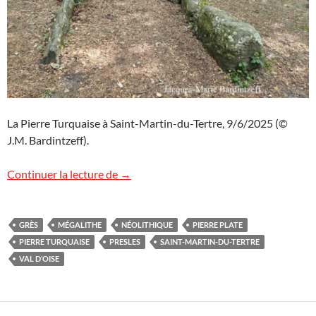
La Pierre Turquaise à Saint-Martin-du-Tertre, 9/6/2025 (©
J.M. Bardintzeff).
Des mégalithes dans le Val-d’Oise
Continuer la lecture de
→
GRÈS
MÉGALITHE
NÉOLITHIQUE
PIERRE PLATE
PIERRE TURQUAISE
PRESLES
SAINT-MARTIN-DU-TERTRE
VAL D’OISE