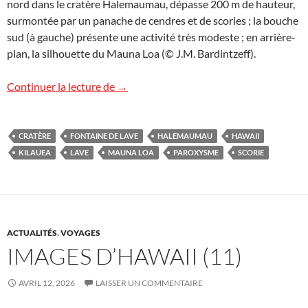
nord dans le cratère Halemaumau, dépasse 200 m de hauteur,
surmontée par un panache de cendres et de scories ; la bouche
sud (à gauche) présente une activité très modeste ; en arrière-
plan, la silhouette du Mauna Loa (© J.M. Bardintzeff).
Images d’Hawaii (12)
Continuer la lecture de
→
CRATÈRE
FONTAINE DE LAVE
HALEMAUMAU
HAWAII
KILAUEA
LAVE
MAUNA LOA
PAROXYSME
SCORIE
ACTUALITÉS
,
VOYAGES
IMAGES D’HAWAII (11)
AVRIL 12, 2026
LAISSER UN COMMENTAIRE