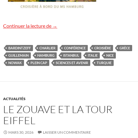
Une croisière volcanologique de Nice à I
Continuer la lecture de
→
BARDINTZEFF
CHARLIER
CONFÉRENCE
CROISIÈRE
GRÈCE
GUILLEMAIN
HAMBURG
ISTANBUL
ITALIE
NICE
NOWAK
PLEIN CAP
SCIENCES ET AVENIR
TURQUIE
ACTUALITÉS
LE ZOUAVE ET LA TOUR
EIFFEL
MARS 30, 2026
LAISSER UN COMMENTAIRE