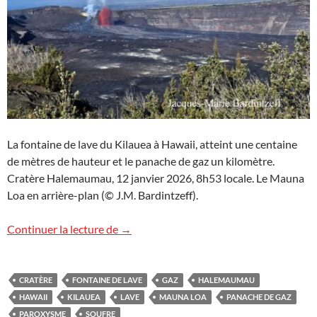
La fontaine de lave du Kilauea à Hawaii, atteint une centaine
de mètres de hauteur et le panache de gaz un kilomètre.
Cratère Halemaumau, 12 janvier 2026, 8h53 locale. Le Mauna
Loa en arrière-plan (© J.M. Bardintzeff).
Images d’Hawaii (8)
Continuer la lecture de
→
CRATÈRE
FONTAINE DE LAVE
GAZ
HALEMAUMAU
HAWAII
KILAUEA
LAVE
MAUNA LOA
PANACHE DE GAZ
PAROXYSME
SOUFRE