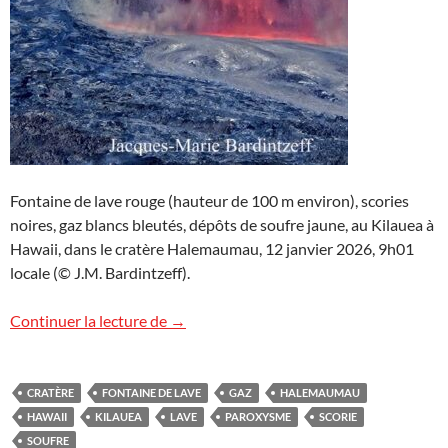
Fontaine de lave rouge (hauteur de 100 m environ), scories
noires, gaz blancs bleutés, dépôts de soufre jaune, au Kilauea à
Hawaii, dans le cratère Halemaumau, 12 janvier 2026, 9h01
locale (© J.M. Bardintzeff).
Images d’Hawaii (9)
Continuer la lecture de
→
CRATÈRE
FONTAINE DE LAVE
GAZ
HALEMAUMAU
HAWAII
KILAUEA
LAVE
PAROXYSME
SCORIE
SOUFRE