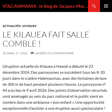
Recherche
VOLCANMANIA : le blog de Jacques-Marie BARDINTZEFF, volcanologue
ALLER
MENU
AU
PRINCI
CONTENU
ACTUALITÉS
,
VOYAGES
LE KILAUEA FAIT SALLE
COMBLE !
AVRIL 17, 2026
LAISSER UN COMMENTAIRE
L’éruption actuelle du Kilauea à Hawaii a débuté le 23
décembre 2024. Des paroxysmes se succèdent tous les 8-30
jours dans le cratère Halemaumau, avec des fontaines de lave
de 300 m de haut pendant plusieurs heures. Le paroxysme n°
44 a eu lieu le 9 avril 2026. Des points d’observation sécurisés
sont aménagés au sein du parc national et le public vient en
nombre dans une ambiance « bon enfant ». Une opportunité
exceptionnelle d’assister à une éruption aussi spectaculaire !