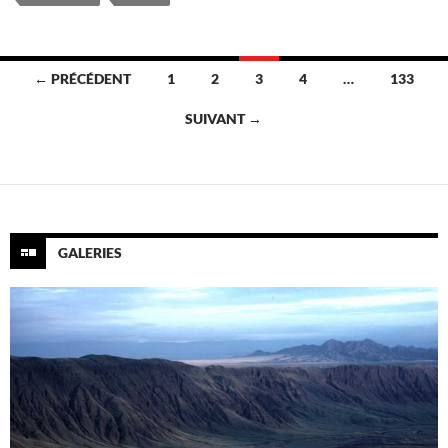
Navigation
← PRÉCÉDENT
1
2
3
4
…
133
des
SUIVANT →
articles
GALERIES