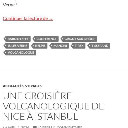
Verne !
Images de Grigny-sur-Rhône
Continuer la lecture de
→
BARDINTZEFF
CONFÉRENCE
GRIGNY-SUR-RHÔNE
JULES VERNE
KELPIE
MANCINI
T. REX
TISSERAND
VOLCANOLOGUE
ACTUALITÉS
,
VOYAGES
UNE CROISIÈRE
VOLCANOLOGIQUE DE
NICE À ISTANBUL
AVRIL 1, 2026
LAISSER UN COMMENTAIRE