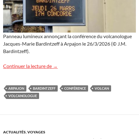
Panneau lumineux annonçant la conférence du volcanologue
Jacques-Marie Bardintzeff à Arpajon le 26/3/2026 (© J.M.
Bardintzeff).
Des panneaux lumineux volcaniques
Continuer la lecture de
→
ARPAJON
BARDINTZEFF
CONFÉRENCE
VOLCAN
VOLCANOLOGUE
ACTUALITÉS
,
VOYAGES