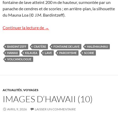
fontaine de lave atteint 200 m de hauteur, surmontée par un
panache de cendres et de scories ; en arrière-plan, la silhouette
du Mauna Loa (© J.M. Bardintzeff).
Images d’Hawaii (11)
Continuer la lecture de
→
BARDINTZEFF
CRATÈRE
FONTAINE DE LAVE
HALEMAUMAU
HAWAII
KILAUEA
LAVE
PAROXYSME
SCORIE
VOLCANOLOGUE
ACTUALITÉS
,
VOYAGES
IMAGES D’HAWAII (10)
AVRIL 9, 2026
LAISSER UN COMMENTAIRE