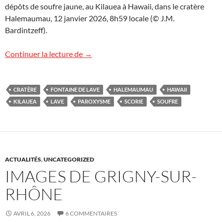
dépôts de soufre jaune, au Kilauea à Hawaii, dans le cratère
Halemaumau, 12 janvier 2026, 8h59 locale (© J.M.
Bardintzeff).
Images d’Hawaii (10)
Continuer la lecture de
→
CRATÈRE
FONTAINE DE LAVE
HALEMAUMAU
HAWAII
KILAUEA
LAVE
PAROXYSME
SCORIE
SOUFRE
ACTUALITÉS
,
UNCATEGORIZED
IMAGES DE GRIGNY-SUR-
RHÔNE
AVRIL 6, 2026
6 COMMENTAIRES