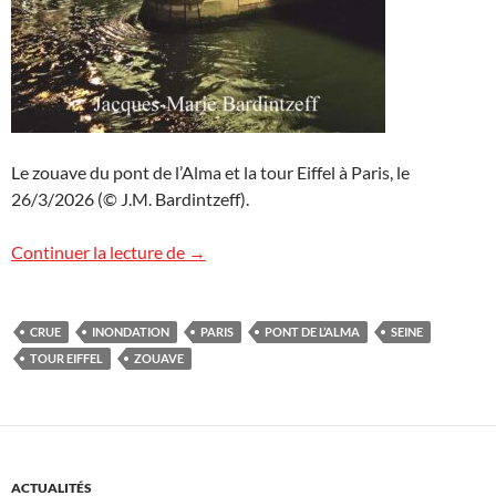
Le zouave du pont de l’Alma et la tour Eiffel à Paris, le
26/3/2026 (© J.M. Bardintzeff).
Le zouave et la tour Eiffel
Continuer la lecture de
→
CRUE
INONDATION
PARIS
PONT DE L’ALMA
SEINE
TOUR EIFFEL
ZOUAVE
ACTUALITÉS