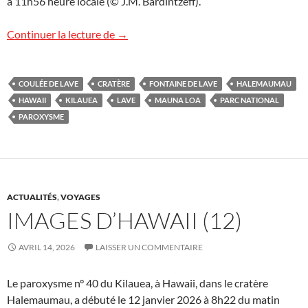
à 11h56 heure locale (© J.M. Bardintzeff).
Le Kilauea fait salle comble !
Continuer la lecture de
→
COULÉE DE LAVE
CRATÈRE
FONTAINE DE LAVE
HALEMAUMAU
HAWAII
KILAUEA
LAVE
MAUNA LOA
PARC NATIONAL
PAROXYSME
ACTUALITÉS
,
VOYAGES
IMAGES D’HAWAII (12)
AVRIL 14, 2026
LAISSER UN COMMENTAIRE
Le paroxysme n° 40 du Kilauea, à Hawaii, dans le cratère
Halemaumau, a débuté le 12 janvier 2026 à 8h22 du matin