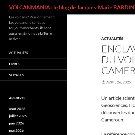
Recherche
VOLCANMANIA : le blog de Jacques-Marie BARDINT
Les volcans ? Passionnément !
Les volcans ne sont pas
toujours méchants, ils sont
aussi les témoins de la Terre
ACTUALITÉS
active !
ENCLAV
ACTUALITÉS
DU VO
LIVRES
CAME
VOYAGES
AVRIL 26, 2025
Un article scien
ARCHIVES
Geosciences. Il 
août 2026
découvertes dans
juillet 2026
Cameroun.
juin 2026
mai 2026
La référence comp