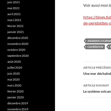
juin 2021
Voir aussi mon 
mai 2021
avril 2021
https://blogs.f
mars 2021
de-peridotites
février 2021
janvier 2021
décembre 2020
ARABIAN JOURNA
novembre 2020
CAMEROUN
octobre 2020
septembre 2020
août 2020
Navigati
juillet 2020
ARTICLE PRÉCÉDE
des
Une mer déchaînée
juin 2020
mai 2020
articles
mars 2020
ARTICLE SUIVANT
Le système volcan
février 2020
janvier 2020
décembre 2019
novembre 2019