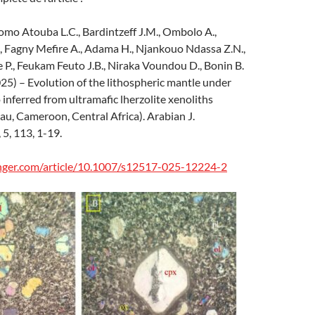
mo Atouba L.C., Bardintzeff J.M., Ombolo A.,
 Fagny Mefire A., Adama H., Njankouo Ndassa Z.N.,
P., Feukam Feuto J.B., Niraka Voundou D., Bonin B.
025) – Evolution of the lithospheric mantle under
inferred from ultramafic lherzolite xenoliths
u, Cameroon, Central Africa). Arabian J.
 5, 113, 1-19.
ringer.com/article/10.1007/s12517-025-12224-2