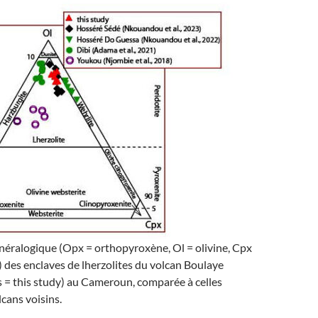
éralogique (Opx = orthopyroxène, Ol = olivine, Cpx
 des enclaves de lherzolites du volcan Boulaye
s = this study) au Cameroun, comparée à celles
lcans voisins.