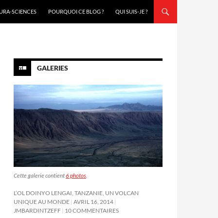
URA-SCIENCES
POURQUOI CE BLOG ?
QUI SUIS-JE ?
GALERIES
Cette galerie contient
6 photos
.
L’OL DOINYO LENGAI, TANZANIE, UN VOLCAN
UNIQUE AU MONDE
AVRIL 16, 2014
JMBARDINTZEFF
10 COMMENTAIRES