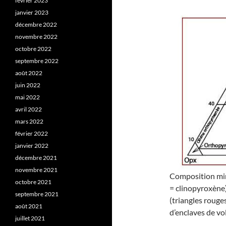
février 2023
janvier 2023
décembre 2022
novembre 2022
octobre 2022
septembre 2022
août 2022
juin 2022
mai 2022
avril 2022
mars 2022
février 2022
janvier 2022
décembre 2021
novembre 2021
Composition min
octobre 2021
= clinopyroxène)
septembre 2021
(triangles rouge
août 2021
d’enclaves de vo
juillet 2021