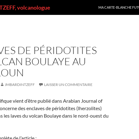
ALLER AU CONTENU
ZEFF, volcanologue
MA CARTE-BLANCHE FUT
ES DE PÉRIDOTITES
LCAN BOULAYE AU
ROUN
JMBARDINTZEFF
LAISSER UN COMMENTAIRE
tifique vient d’être publié dans Arabian Journal of
concerne des enclaves de péridotites (lherzolites)
 les laves du volcan Boulaye dans le nord-ouest du
lète de l’article :