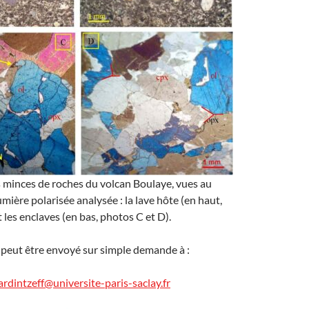
 minces de roches du volcan Boulaye, vues au
mière polarisée analysée : la lave hôte (en haut,
 les enclaves (en bas, photos C et D).
t peut être envoyé sur simple demande à :
rdintzeff@universite-paris-saclay.fr