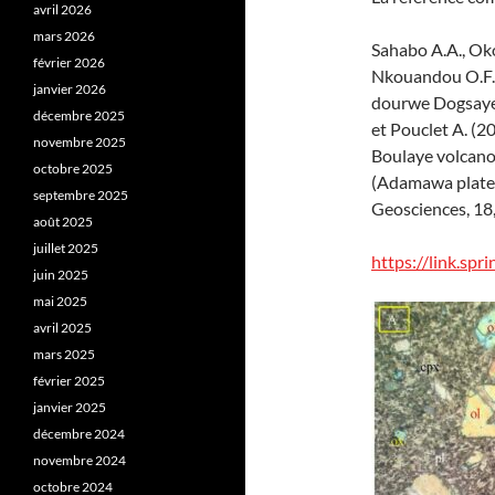
avril 2026
mars 2026
Sahabo A.A., Oko
février 2026
Nkouandou O.F.,
janvier 2026
dourwe Dogsaye 
décembre 2025
et Pouclet A. (2
novembre 2025
Boulaye volcano 
octobre 2025
(Adamawa platea
septembre 2025
Geosciences, 18,
août 2025
juillet 2025
https://link.sp
juin 2025
mai 2025
avril 2025
mars 2025
février 2025
janvier 2025
décembre 2024
novembre 2024
octobre 2024