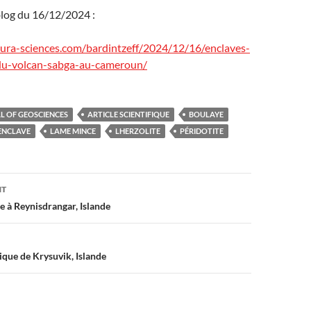
blog du 16/12/2024 :
utura-sciences.com/bardintzeff/2024/12/16/enclaves-
-du-volcan-sabga-au-cameroun/
L OF GEOSCIENCES
ARTICLE SCIENTIFIQUE
BOULAYE
ENCLAVE
LAME MINCE
LHERZOLITE
PÉRIDOTITE
on
NT
 à Reynisdrangar, Islande
ique de Krysuvik, Islande