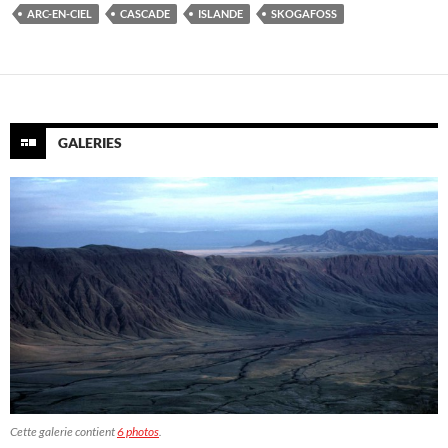
ARC-EN-CIEL
CASCADE
ISLANDE
SKOGAFOSS
GALERIES
Cette galerie contient
6 photos
.