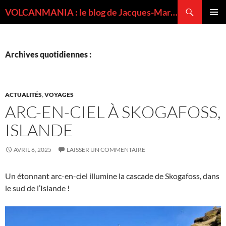
Recherche
VOLCANMANIA : le blog de Jacques-Marie BARDINTZEFF, volcanologue
ALLER
MENU
AU
PRINCI
CONTENU
Archives quotidiennes :
ACTUALITÉS
,
VOYAGES
ARC-EN-CIEL À SKOGAFOSS,
ISLANDE
AVRIL 6, 2025
LAISSER UN COMMENTAIRE
Un étonnant arc-en-ciel illumine la cascade de Skogafoss, dans
le sud de l’Islande !