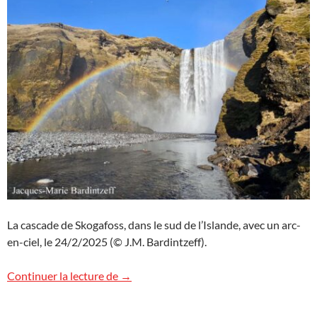
La cascade de Skogafoss, dans le sud de l’Islande, avec un arc-
en-ciel, le 24/2/2025 (© J.M. Bardintzeff).
Arc-en-ciel à Skogafoss, Islande
Continuer la lecture de
→