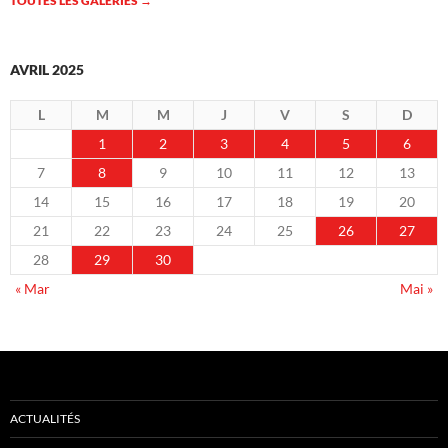
TOUTES LES GALERIES
→
AVRIL 2025
L
M
M
J
V
S
D
1
2
3
4
5
6
7
8
9
10
11
12
13
14
15
16
17
18
19
20
21
22
23
24
25
26
27
28
29
30
« Mar
Mai »
ACTUALITÉS