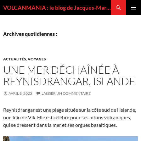
Recherche
VOLCANMANIA : le blog de Jacques-Marie BARDINTZEFF, volcanologue
ALLER
MENU
AU
PRINCI
CONTENU
Archives quotidiennes :
ACTUALITÉS
,
VOYAGES
UNE MER DÉCHAÎNÉE À
REYNISDRANGAR, ISLANDE
AVRIL 8, 2025
LAISSER UN COMMENTAIRE
Reynisdrangar est une plage située sur la côte sud de l’Islande,
non loin de Vik. Elle est célèbre pour ses pitons volcaniques,
qui se dressent dans la mer et ses orgues basaltiques.