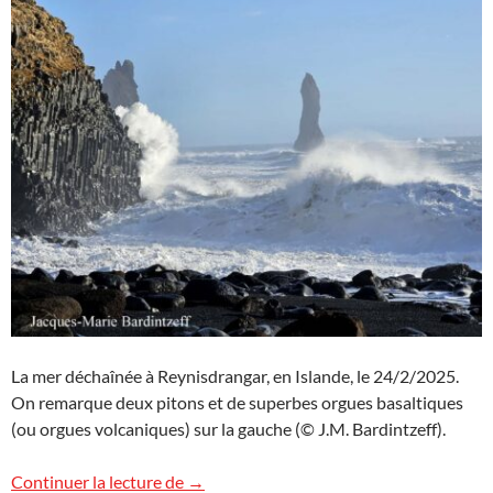
La mer déchaînée à Reynisdrangar, en Islande, le 24/2/2025.
On remarque deux pitons et de superbes orgues basaltiques
(ou orgues volcaniques) sur la gauche (© J.M. Bardintzeff).
Une mer déchaînée à Reynisdrangar, Isl
Continuer la lecture de
→