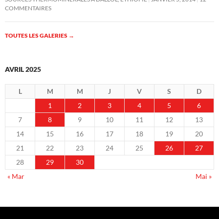
COMMENTAIRES
TOUTES LES GALERIES
→
AVRIL 2025
L
M
M
J
V
S
D
1
2
3
4
5
6
7
8
9
10
11
12
13
14
15
16
17
18
19
20
21
22
23
24
25
26
27
28
29
30
« Mar
Mai »