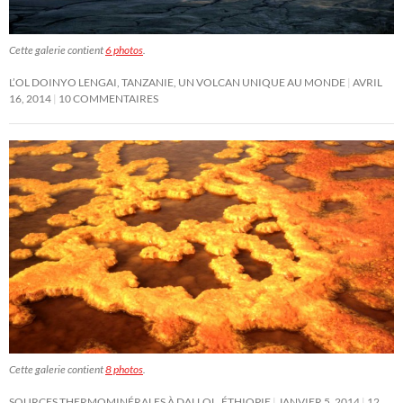
Cette galerie contient
6 photos
.
L’OL DOINYO LENGAI, TANZANIE, UN VOLCAN UNIQUE AU MONDE
AVRIL
16, 2014
10 COMMENTAIRES
Cette galerie contient
8 photos
.
SOURCES THERMOMINÉRALES À DALLOL, ÉTHIOPIE
JANVIER 5, 2014
12