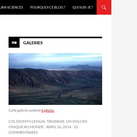
URA-SCIENCES
POURQUOI CE BLOG ?
QUI SUIS-JE ?
GALERIES
Cette galerie contient
6 photos
.
L’OL DOINYO LENGAI, TANZANIE, UN VOLCAN
UNIQUE AU MONDE
AVRIL 16, 2014
10
COMMENTAIRES