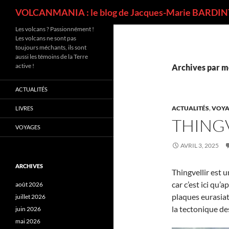
Recherche
VOLCANMANIA : le blog de Jacques-Marie BARDINT
Les volcans ? Passionnément !
Les volcans ne sont pas
toujours méchants, ils sont
aussi les témoins de la Terre
active !
Archives par mo
ACTUALITÉS
ACTUALITÉS
,
VOYA
LIVRES
THINGV
VOYAGES
AVRIL 3, 2025
ARCHIVES
Thingvellir est 
car c’est ici qu’
août 2026
plaques eurasiat
juillet 2026
la tectonique de
juin 2026
mai 2026