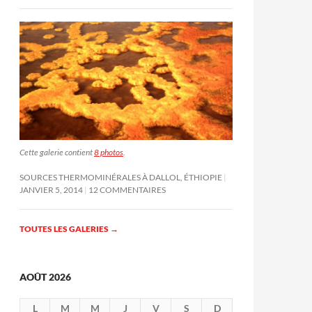
Cette galerie contient
8 photos
.
SOURCES THERMOMINÉRALES À DALLOL, ÉTHIOPIE
JANVIER 5, 2014
12 COMMENTAIRES
TOUTES LES GALERIES
→
AOÛT 2026
L
M
M
J
V
S
D