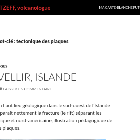
ALLER AU CONTENU
ZEFF, volcanologue
MA CARTE-BLANCHE FUT
t-clé : tectonique des plaques
GES
ELLIR, ISLANDE
LAISSER UN COMMENTAIRE
un haut lieu géologique dans le sud-ouest de l’Islande
apparait nettement la fracture (le rift) séparant les
ique et nord-américaine, illustration pédagogique de
s plaques.