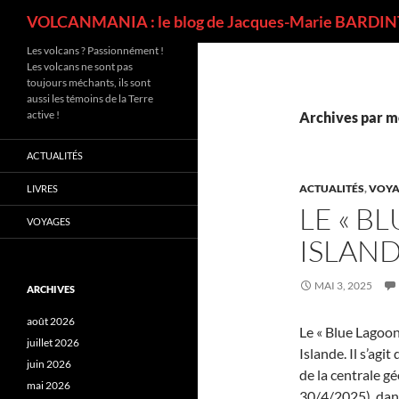
Recherche
VOLCANMANIA : le blog de Jacques-Marie BARDINT
Les volcans ? Passionnément !
Les volcans ne sont pas
toujours méchants, ils sont
aussi les témoins de la Terre
active !
Archives par m
ACTUALITÉS
ACTUALITÉS
,
VOYA
LIVRES
LE « B
VOYAGES
ISLAN
MAI 3, 2025
ARCHIVES
août 2026
Le « Blue Lagoon 
juillet 2026
Islande. Il s’agi
juin 2026
de la centrale g
mai 2026
30/4/2025), dans