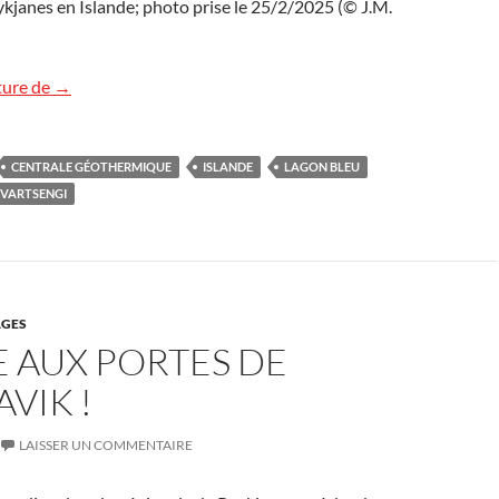
kjanes en Islande; photo prise le 25/2/2025 (© J.M.
Le « Blue Lagoon » en Islande
ture de
→
CENTRALE GÉOTHERMIQUE
ISLANDE
LAGON BLEU
SVARTSENGI
GES
E AUX PORTES DE
VIK !
LAISSER UN COMMENTAIRE