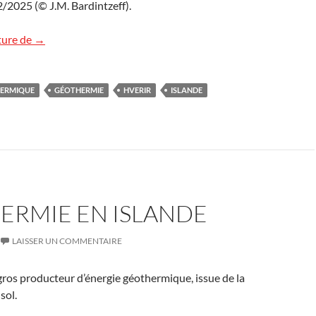
/2/2025 (© J.M. Bardintzeff).
Géothermie islandaise
ture de
→
HERMIQUE
GÉOTHERMIE
HVERIR
ISLANDE
ERMIE EN ISLANDE
LAISSER UN COMMENTAIRE
 gros producteur d’énergie géothermique, issue de la
sol.