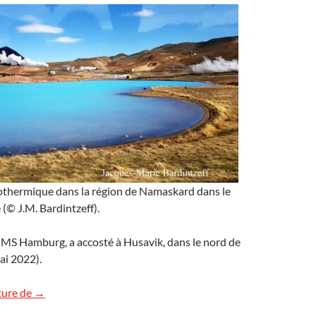
othermique dans la région de Namaskard dans le
 (© J.M. Bardintzeff).
e MS Hamburg, a accosté à Husavik, dans le nord de
mai 2022).
Géothermie en Islande
ture de
→