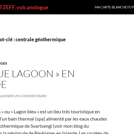
ALLER AU CONTENU
ZEFF, volcanologue
MA CARTE-BLANCHE FUT
ot-clé : centrale géothermique
GES
LUE LAGOON » EN
DE
LAISSER UN COMMENTAIRE
» ou « Lagon bleu » est un lieu très touristique en
t d’un bain thermal (spa) alimenté par les eaux chaudes
éothermique de Svartsengi (voir mon blog du
 la péninsule de Reykjanes en Islande. Les coulées de