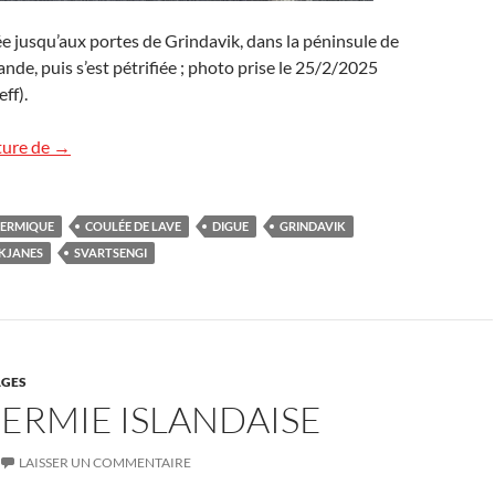
vée jusqu’aux portes de Grindavik, dans la péninsule de
nde, puis s’est pétrifiée ; photo prise le 25/2/2025
ff).
La lave aux portes de Grindavik !
ture de
→
HERMIQUE
COULÉE DE LAVE
DIGUE
GRINDAVIK
KJANES
SVARTSENGI
GES
ERMIE ISLANDAISE
LAISSER UN COMMENTAIRE