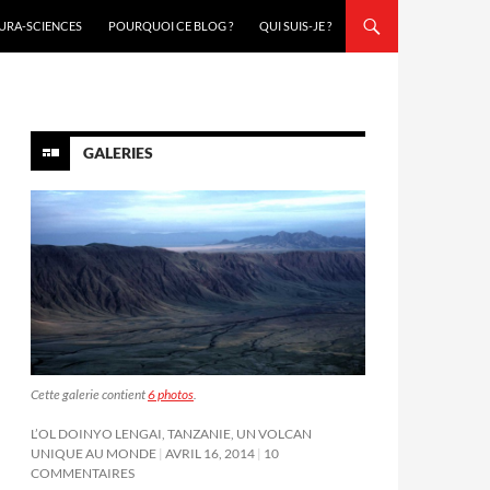
URA-SCIENCES
POURQUOI CE BLOG ?
QUI SUIS-JE ?
GALERIES
Cette galerie contient
6 photos
.
L’OL DOINYO LENGAI, TANZANIE, UN VOLCAN
UNIQUE AU MONDE
AVRIL 16, 2014
10
COMMENTAIRES