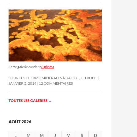
Cette galerie contient
8 photos
.
SOURCES THERMOMINÉRALES À DALLOL, ÉTHIOPIE
JANVIER 5, 2014
12 COMMENTAIRES
TOUTES LES GALERIES
→
AOÛT 2026
L
M
M
J
V
S
D