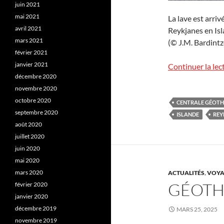
juin 2021
mai 2021
La lave est arri
avril 2021
Reykjanes en Isla
mars 2021
(© J.M. Bardintze
février 2021
janvier 2021
Continuer la lec
décembre 2020
novembre 2020
octobre 2020
CENTRALE GÉOT
septembre 2020
ISLANDE
REY
août 2020
juillet 2020
juin 2020
mai 2020
mars 2020
ACTUALITÉS
,
VOYA
GÉOTH
février 2020
janvier 2020
décembre 2019
MARS 25, 2025
novembre 2019