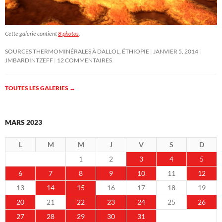
Cette galerie contient
8 photos
.
SOURCES THERMOMINÉRALES À DALLOL, ÉTHIOPIE
JANVIER 5, 2014
JMBARDINTZEFF
12 COMMENTAIRES
TOUTES LES GALERIES
→
MARS 2023
L
M
M
J
V
S
D
1
2
3
4
5
6
7
8
9
10
11
12
13
14
15
16
17
18
19
20
21
22
23
24
25
26
27
28
29
30
31