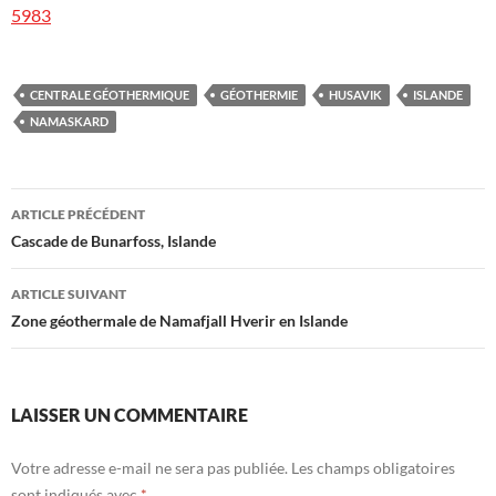
5983
CENTRALE GÉOTHERMIQUE
GÉOTHERMIE
HUSAVIK
ISLANDE
NAMASKARD
Navigation
ARTICLE PRÉCÉDENT
des
Cascade de Bunarfoss, Islande
articles
ARTICLE SUIVANT
Zone géothermale de Namafjall Hverir en Islande
LAISSER UN COMMENTAIRE
Votre adresse e-mail ne sera pas publiée.
Les champs obligatoires
sont indiqués avec
*