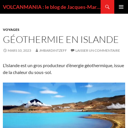
Recherche
VOLCANMANIA : le blog de Jacques-Marie BARDINTZEFF, volcanologue
ALLER
MENU
AU
PRINCI
CONTENU
VOYAGES
GÉOTHERMIE EN ISLANDE
MARS 10, 2023
JMBARDINTZEFF
LAISSER UN COMMENTAIRE
L’Islande est un gros producteur d’énergie géothermique, issue
de la chaleur du sous-sol.