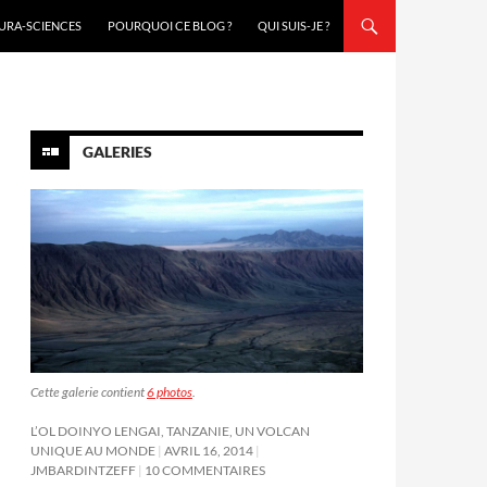
URA-SCIENCES
POURQUOI CE BLOG ?
QUI SUIS-JE ?
GALERIES
Cette galerie contient
6 photos
.
L’OL DOINYO LENGAI, TANZANIE, UN VOLCAN
UNIQUE AU MONDE
AVRIL 16, 2014
JMBARDINTZEFF
10 COMMENTAIRES