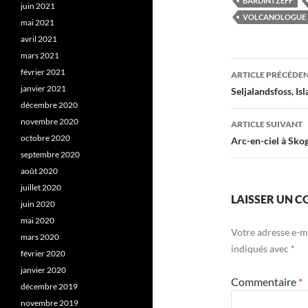
BARDINTZEFF
juin 2021
VOLCANOLOGUE
mai 2021
avril 2021
mars 2021
Navigati
février 2021
ARTICLE PRÉCÉDE
des
janvier 2021
Seljalandsfoss, Is
décembre 2020
articles
novembre 2020
ARTICLE SUIVANT
octobre 2020
Arc-en-ciel à Skog
septembre 2020
août 2020
juillet 2020
LAISSER UN 
juin 2020
mai 2020
Votre adresse e-ma
mars 2020
indiqués avec
*
février 2020
janvier 2020
Commentaire
*
décembre 2019
novembre 2019