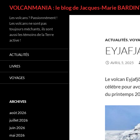
Recherche
VOLCANMANIA : le blog de Jacques-Marie BARDINT
Les volcans ? Passionnément !
Les volcans ne sont pas
toujours méchants, ils sont
aussi les témoins de la Terre
ACTUALITÉS
,
VOYA
active !
EYJAFJ
ACTUALITÉS
AVRIL 5, 2025
LIVRES
VOYAGES
Le volcan Eyjafjöl
célèbre pour avo
du printemps 20
ARCHIVES
août 2026
juillet 2026
juin 2026
mai 2026