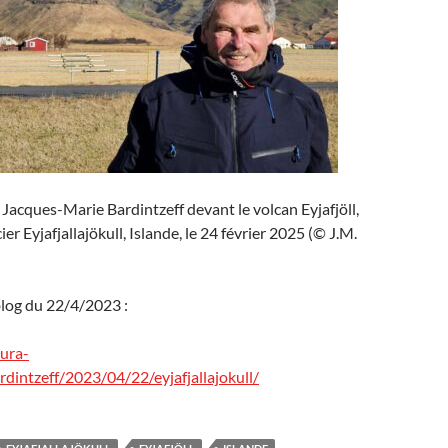
Jacques-Marie Bardintzeff devant le volcan Eyjafjöll,
cier Eyjafjallajökull, Islande, le 24 février 2025 (© J.M.
blog du 22/4/2023 :
tura-
dintzeff/2023/04/22/eyjafjallajokull/