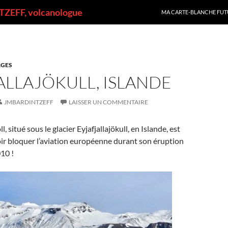
ALLER AU CONTENU
ZEFF, volcanologue
MA CARTE-BLANCHE FUT
GES
ALLAJÖKULL, ISLANDE
JMBARDINTZEFF
LAISSER UN COMMENTAIRE
l, situé sous le glacier Eyjafjallajökull, en Islande, est
ir bloquer l’aviation européenne durant son éruption
10 !