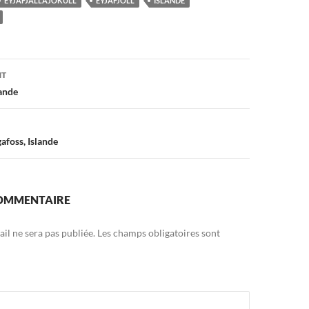
EYJAFJALLAJÖKULL
EYJAFJÖLL
ISLANDE
on
NT
lande
afoss, Islande
COMMENTAIRE
il ne sera pas publiée.
Les champs obligatoires sont