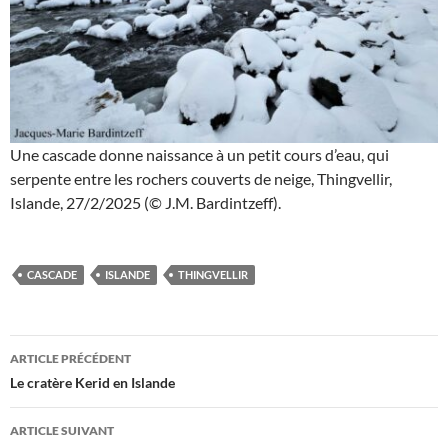
Une cascade donne naissance à un petit cours d’eau, qui
serpente entre les rochers couverts de neige, Thingvellir,
Islande, 27/2/2025 (© J.M. Bardintzeff).
CASCADE
ISLANDE
THINGVELLIR
Navigation
ARTICLE PRÉCÉDENT
des
Le cratère Kerid en Islande
articles
ARTICLE SUIVANT