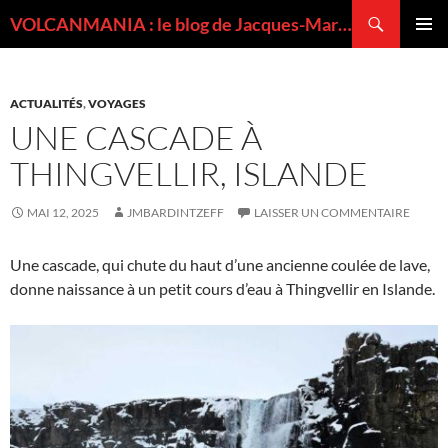
Recherche
VOLCANMANIA : le blog de Jacques-Marie BARDINTZEFF, volcanologue
ALLER
MENU
AU
PRINCI
CONTENU
ACTUALITÉS
,
VOYAGES
UNE CASCADE À
THINGVELLIR, ISLANDE
MAI 12, 2025
JMBARDINTZEFF
LAISSER UN COMMENTAIRE
Une cascade, qui chute du haut d’une ancienne coulée de lave,
donne naissance à un petit cours d’eau à Thingvellir en Islande.