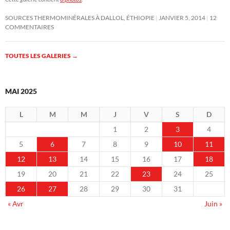
SOURCES THERMOMINÉRALES À DALLOL, ÉTHIOPIE
JANVIER 5, 2014
12
COMMENTAIRES
TOUTES LES GALERIES
→
MAI 2025
L
M
M
J
V
S
D
1
2
3
4
5
6
7
8
9
10
11
12
13
14
15
16
17
18
19
20
21
22
23
24
25
26
27
28
29
30
31
« Avr
Juin »