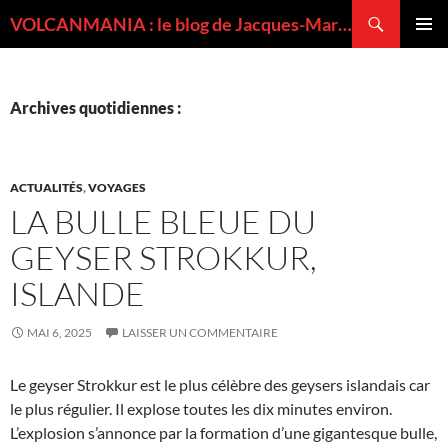
Recherche
VOLCANMANIA : le blog de Jacques-Marie BARDINTZEFF, volcanologue
ALLER
MENU
AU
PRINCI
CONTENU
Archives quotidiennes :
ACTUALITÉS
,
VOYAGES
LA BULLE BLEUE DU
GEYSER STROKKUR,
ISLANDE
MAI 6, 2025
LAISSER UN COMMENTAIRE
Le geyser Strokkur est le plus célèbre des geysers islandais car
le plus régulier. Il explose toutes les dix minutes environ.
L’explosion s’annonce par la formation d’une gigantesque bulle,