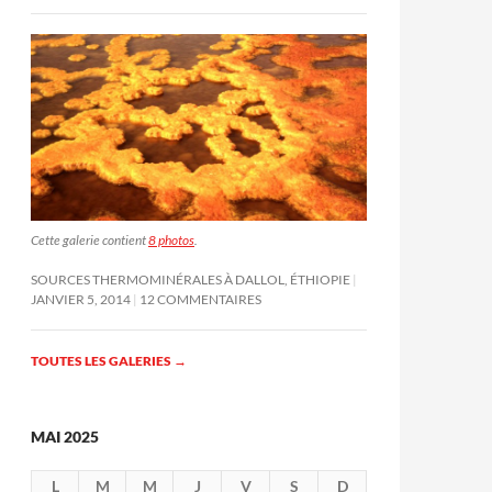
Cette galerie contient
8 photos
.
SOURCES THERMOMINÉRALES À DALLOL, ÉTHIOPIE
JANVIER 5, 2014
12 COMMENTAIRES
TOUTES LES GALERIES
→
MAI 2025
L
M
M
J
V
S
D