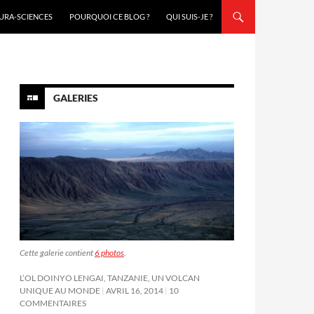
URA-SCIENCES
POURQUOI CE BLOG ?
QUI SUIS-JE ?
GALERIES
Cette galerie contient
6 photos
.
L’OL DOINYO LENGAI, TANZANIE, UN VOLCAN
UNIQUE AU MONDE
AVRIL 16, 2014
10
COMMENTAIRES