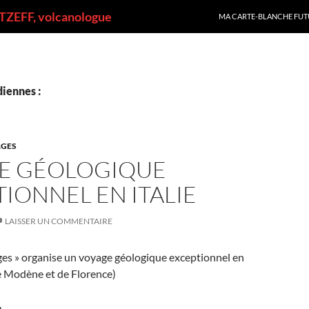
ALLER AU CONTENU
ZEFF, volcanologue
MA CARTE-BLANCHE FUT
iennes :
GES
E GÉOLOGIQUE
IONNEL EN ITALIE
LAISSER UN COMMENTAIRE
ges » organise un voyage géologique exceptionnel en
de Modène et de Florence)
6