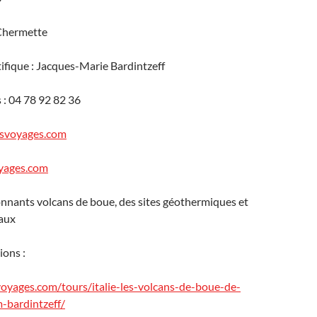
 Chermette
tifique : Jacques-Marie Bardintzeff
: 04 78 92 82 36
svoyages.com
yages.com
onnants volcans de boue, des sites géothermiques et
aux
ions :
voyages.com/tours/italie-les-volcans-de-boue-de-
-bardintzeff/