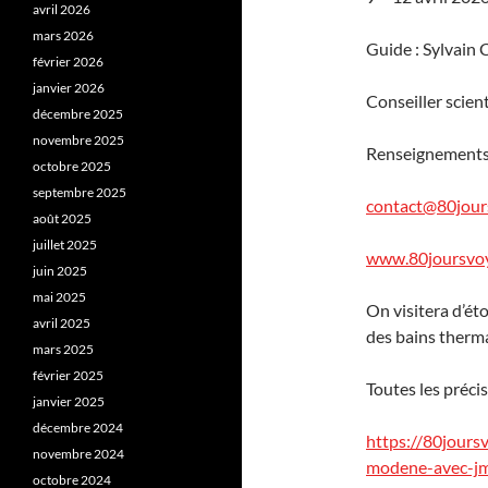
avril 2026
mars 2026
Guide : Sylvain
février 2026
janvier 2026
Conseiller scien
décembre 2025
novembre 2025
Renseignements 
octobre 2025
septembre 2025
contact@80jour
août 2025
juillet 2025
www.80joursvo
juin 2025
mai 2025
On visitera d’ét
avril 2025
des bains therm
mars 2025
février 2025
Toutes les précis
janvier 2025
décembre 2024
https://80jours
novembre 2024
modene-avec-jm
octobre 2024