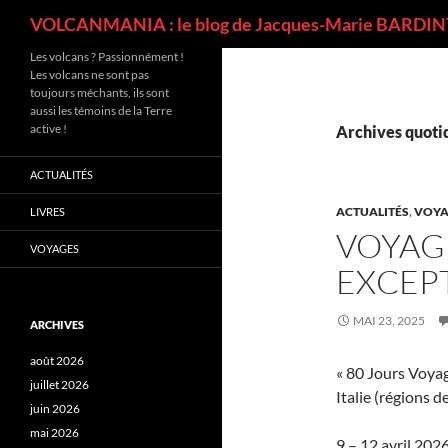
Recherche
VOLCANMANIA : le blog de Jacques-Marie BARDINT
Les volcans ? Passionnément !
Les volcans ne sont pas
toujours méchants, ils sont
aussi les témoins de la Terre
active !
Archives quotid
ACTUALITÉS
ACTUALITÉS
,
VOYA
LIVRES
VOYAG
VOYAGES
EXCEPT
MAI 23, 2025
ARCHIVES
août 2026
« 80 Jours Voya
juillet 2026
Italie (régions 
juin 2026
mai 2026
9 – 12 avril 202