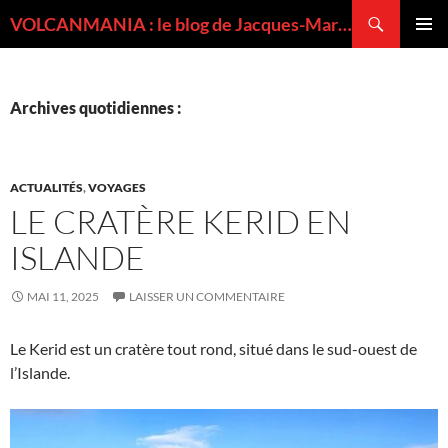
Recherche
VOLCANMANIA : le blog de Jacques-Marie BARDINTZEFF, volcanologue
ALLER
MENU
AU
PRINCI
CONTENU
Archives quotidiennes :
ACTUALITÉS
,
VOYAGES
LE CRATÈRE KERID EN
ISLANDE
MAI 11, 2025
LAISSER UN COMMENTAIRE
Le Kerid est un cratère tout rond, situé dans le sud-ouest de
l’Islande.