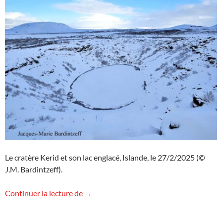
Le cratère Kerid et son lac englacé, Islande, le 27/2/2025 (©
J.M. Bardintzeff).
Le cratère Kerid en Islande
Continuer la lecture de
→