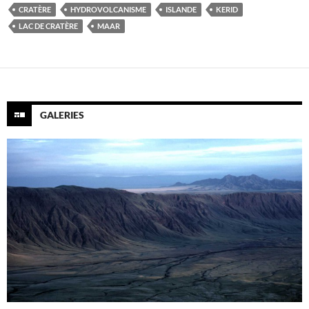
CRATÈRE
HYDROVOLCANISME
ISLANDE
KERID
LAC DE CRATÈRE
MAAR
GALERIES