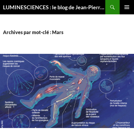
Recherche
LUMINESCIENCES : le blog de Jean-Pierre LUMINET, astrophysicien
ALLER
MENU
AU
PRINCI
CONTENU
Archives par mot-clé : Mars