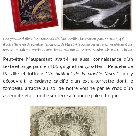
Une gravure du livre “Les Terres du Ciel” de Camille Flammarion, paru en 1884, qui
illustre “le lever du soleil sur les canaux de Mars”. À l’époque, les astronomes n’étaient pas
opposés au fait que pratiquement chaque planète du système solaire puisse abriter la vie.
Peut-être Maupassant avait-il eu aussi connaissance d’un
texte étrange, paru en 1865, signé François-Henri Peudefer de
Parville et intitulé “
Un habitant de la planète Mars
“: on y
découvrait le cadavre calcifié d’un extra-terrestre dont le
tombeau, arraché au sol de notre voisine par le choc d’un
astéroïde, était tombé sur Terre à l’époque paléolithique.