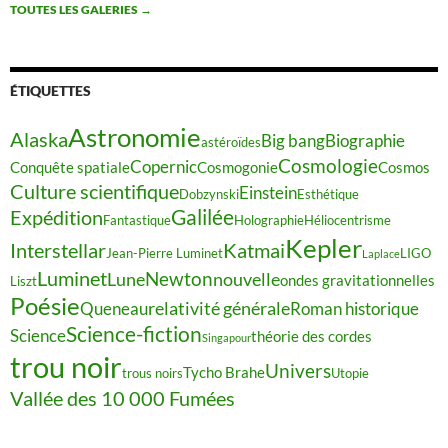
TOUTES LES GALERIES
→
ÉTIQUETTES
Astronomie
Alaska
Big bang
Biographie
astéroïdes
Cosmologie
Copernic
Conquête spatiale
Cosmogonie
Cosmos
Culture scientifique
Einstein
Dobzynski
Esthétique
Galilée
Expédition
Fantastique
Holographie
Héliocentrisme
Kepler
Interstellar
Katmai
Jean-Pierre Luminet
LIGO
Laplace
Luminet
Newton
Lune
nouvelle
ondes gravitationnelles
Liszt
Poésie
relativité générale
Queneau
Roman historique
Science-fiction
Science
théorie des cordes
Singapour
trou noir
Univers
Tycho Brahe
trous noirs
Utopie
Vallée des 10 000 Fumées