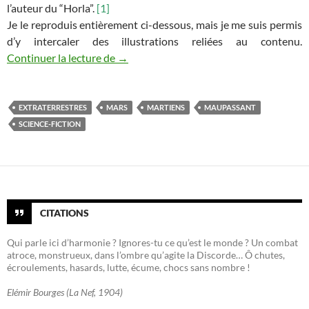
l’auteur du “Horla”.
[1]
Je le reproduis entièrement ci-dessous, mais je me suis permis
d’y intercaler des illustrations reliées au contenu.
Un conte de Noël martien
Continuer la lecture de
→
EXTRATERRESTRES
MARS
MARTIENS
MAUPASSANT
SCIENCE-FICTION
CITATIONS
Qui parle ici d’harmonie ? Ignores-tu ce qu’est le monde ? Un combat
atroce, monstrueux, dans l’ombre qu’agite la Discorde… Ô chutes,
écroulements, hasards, lutte, écume, chocs sans nombre !
Elémir Bourges (La Nef, 1904)