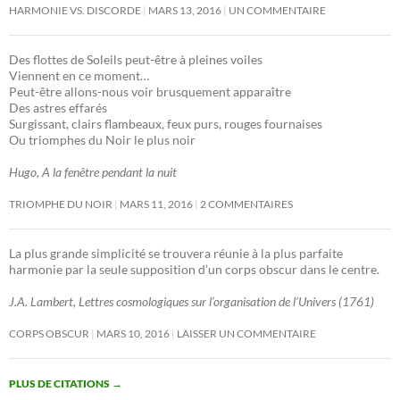
HARMONIE VS. DISCORDE
MARS 13, 2016
UN COMMENTAIRE
Des flottes de Soleils peut-être à pleines voiles
Viennent en ce moment…
Peut-être allons-nous voir brusquement apparaître
Des astres effarés
Surgissant, clairs flambeaux, feux purs, rouges fournaises
Ou triomphes du Noir le plus noir
Hugo, A la fenêtre pendant la nuit
TRIOMPHE DU NOIR
MARS 11, 2016
2 COMMENTAIRES
La plus grande simplicité se trouvera réunie à la plus parfaite
harmonie par la seule supposition d’un corps obscur dans le centre.
J.A. Lambert, Lettres cosmologiques sur l’organisation de l’Univers (1761)
CORPS OBSCUR
MARS 10, 2016
LAISSER UN COMMENTAIRE
PLUS DE CITATIONS
→