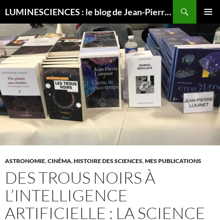
Recherche
LUMINESCIENCES : le blog de Jean-Pierre LUMINET, astrophysicien
ALLER
MENU
AU
PRINCI
CONTENU
ASTRONOMIE
,
CINÉMA
,
HISTOIRE DES SCIENCES
,
MES PUBLICATIONS
DES TROUS NOIRS À
L’INTELLIGENCE
ARTIFICIELLE : LA SCIENCE