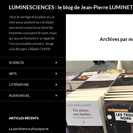
Recherche
LUMINESCIENCES : le blog de Jean-Pierre LUMINET,
J’eus le vertige et je pleurai car
mes yeux avaient vu cet objet
secret et conjectural dont les
hommes usurpent le nom, mais
qu’aucun homme n’a regardé :
Archives par mo
l’inconcevable univers. Jorge
Luis Borges, L’Aleph (1949)
SCIENCES
ARTS
LITTÉRATURE
AUDIOVISUEL
ARTICLES RÉCENTS
La pertinence physique et