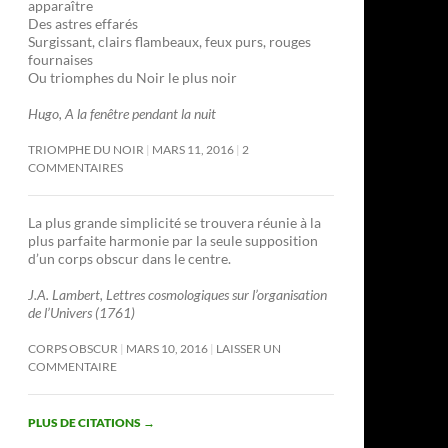
apparaître
Des astres effarés
Surgissant, clairs flambeaux, feux purs, rouges
fournaises
Ou triomphes du Noir le plus noir
Hugo, A la fenêtre pendant la nuit
TRIOMPHE DU NOIR
MARS 11, 2016
2
COMMENTAIRES
La plus grande simplicité se trouvera réunie à la
plus parfaite harmonie par la seule supposition
d’un corps obscur dans le centre.
J.A. Lambert, Lettres cosmologiques sur l’organisation
de l’Univers (1761)
CORPS OBSCUR
MARS 10, 2016
LAISSER UN
COMMENTAIRE
PLUS DE CITATIONS
→