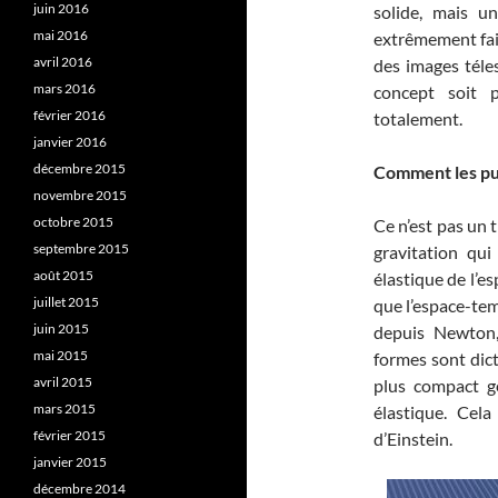
juin 2016
solide, mais un
mai 2016
extrêmement faib
avril 2016
des images téle
mars 2016
concept soit 
février 2016
totalement.
janvier 2016
décembre 2015
Comment les pui
novembre 2015
octobre 2015
Ce n’est pas un t
septembre 2015
gravitation qui
août 2015
élastique de l’e
juillet 2015
que l’espace-tem
juin 2015
depuis Newton,
mai 2015
formes sont dict
avril 2015
plus compact g
mars 2015
élastique. Cel
février 2015
d’Einstein.
janvier 2015
décembre 2014