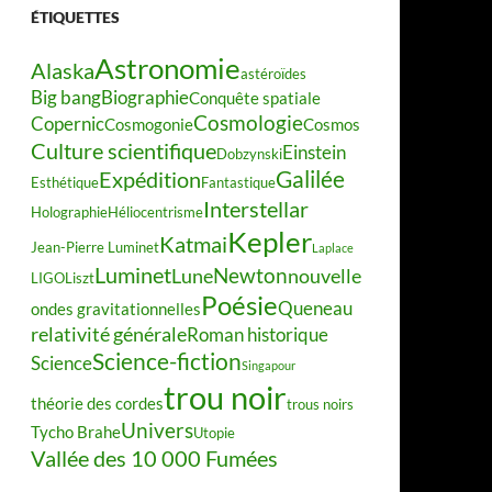
ÉTIQUETTES
Astronomie
Alaska
astéroïdes
Big bang
Biographie
Conquête spatiale
Cosmologie
Copernic
Cosmogonie
Cosmos
Culture scientifique
Einstein
Dobzynski
Galilée
Expédition
Esthétique
Fantastique
Interstellar
Holographie
Héliocentrisme
Kepler
Katmai
Jean-Pierre Luminet
Laplace
Luminet
Newton
Lune
nouvelle
LIGO
Liszt
Poésie
Queneau
ondes gravitationnelles
relativité générale
Roman historique
Science-fiction
Science
Singapour
trou noir
théorie des cordes
trous noirs
Univers
Tycho Brahe
Utopie
Vallée des 10 000 Fumées