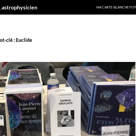
ALLER AU CONTENU
 astrophysicien
MA CARTE-BLANCHE FUT
t-clé : Euclide