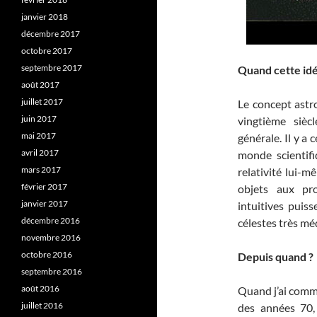
janvier 2018
décembre 2017
octobre 2017
septembre 2017
Quand cette idé
août 2017
juillet 2017
Le concept astr
juin 2017
vingtième siècl
mai 2017
générale. Il y a
avril 2017
monde scientif
mars 2017
relativité lui-
février 2017
objets aux pro
janvier 2017
intuitives puiss
décembre 2016
célestes très mé
novembre 2016
octobre 2016
Depuis quand ?
septembre 2016
août 2016
Quand j’ai comme
juillet 2016
des années 70, 