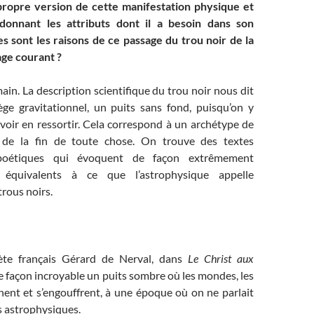
propre version de cette manifestation physique et
i donnant les attributs dont il a besoin dans son
es sont les raisons de ce passage du trou noir de la
age courant ?
ain. La description scientifique du trou noir nous dit
ège gravitationnel, un puits sans fond, puisqu’on y
oir en ressortir. Cela correspond à un archétype de
n de la fin de toute chose. On trouve des textes
t poétiques qui évoquent de façon extrêmement
 équivalents à ce que l’astrophysique appelle
trous noirs.
te français Gérard de Nerval, dans
Le Christ aux
de façon incroyable un puits sombre où les mondes, les
nent et s’engouffrent, à une époque où on ne parlait
s astrophysiques.