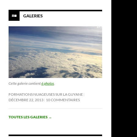
GALERIES
Cette galerie contient
6 photos
.
FORMATIONS NUAGEUSES SUR LA GUYANE
DÉCEMBRE 22, 2013
10 COMMENTAIRES
TOUTES LES GALERIES
→