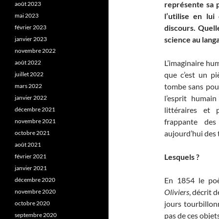
représente sa 
août 2023
l’utilise en lu
mai 2023
discours. Quell
février 2023
science au lang
janvier 2023
novembre 2022
L’imaginaire hum
août 2022
que c’est un pi
juillet 2022
tombe sans pouv
mars 2022
l’esprit humai
janvier 2022
littéraires e
décembre 2021
frappante des
novembre 2021
aujourd’hui des 
octobre 2021
août 2021
Lesquels ?
février 2021
janvier 2021
En 1854 le poè
décembre 2020
Oliviers
, décrit 
novembre 2020
jours tourbillon
octobre 2020
pas de ces objet
septembre 2020