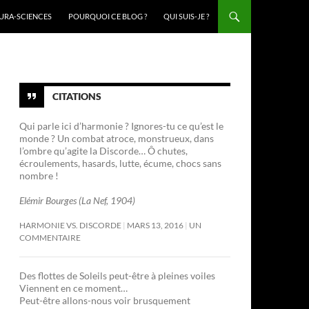
URA-SCIENCES
POURQUOI CE BLOG ?
QUI SUIS-JE ?
CITATIONS
Qui parle ici d’harmonie ? Ignores-tu ce qu’est le
monde ? Un combat atroce, monstrueux, dans
l’ombre qu’agite la Discorde… Ô chutes,
écroulements, hasards, lutte, écume, chocs sans
nombre !
Elémir Bourges (La Nef, 1904)
HARMONIE VS. DISCORDE
MARS 13, 2016
UN
COMMENTAIRE
Des flottes de Soleils peut-être à pleines voiles
Viennent en ce moment…
Peut-être allons-nous voir brusquement