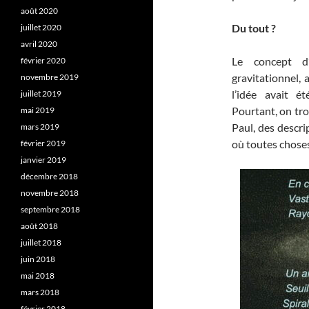
août 2020
Du tout ?
juillet 2020
avril 2020
Le concept d’
février 2020
gravitationnel, 
novembre 2019
l’idée avait é
juillet 2019
Pourtant, on tro
mai 2019
Paul, des descri
mars 2019
où toutes choses
février 2019
janvier 2019
décembre 2018
novembre 2018
septembre 2018
août 2018
juillet 2018
juin 2018
mai 2018
mars 2018
février 2018