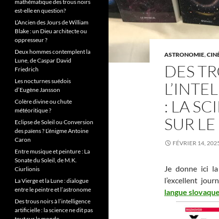
mathématique des trous noirs
est-elle en question?
L’Ancien des Jours de William
Blake : un Dieu architecte ou
oppresseur ?
Deux hommes contemplent la
ASTRONOMIE
,
CIN
Lune, de Caspar David
DES TR
Friedrich
Les nocturnes suédois
L’INTE
d’Eugène Jansson
: LA S
Colère divine ou chute
météoritique ?
SUR L
Eclipse de Soleil ou Conversion
des païens ? L’énigme Antoine
Caron
FÉVRIER 14, 202
Entre musique et peinture : La
Sonate du Soleil, de M.K.
Je donne ici la
Ciurlionis
l’excellent jou
La Vierge et la Lune : dialogue
entre le peintre et l’astronome
langue slovaque
Des trous noirs à l’intelligence
artificielle : la science ne dit pas
tout sur le monde