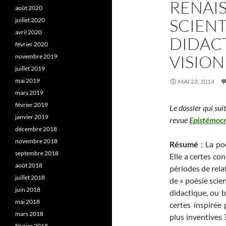
RENAIS
août 2020
SCIENTI
juillet 2020
avril 2020
DIDACT
février 2020
VISION
novembre 2019
juillet 2019
mai 2019
MAI 23, 2014
mars 2019
février 2019
Le dossier qui sui
janvier 2019
revue
Epistémocr
décembre 2018
novembre 2018
Résumé
: La poé
septembre 2018
Elle a certes co
août 2018
périodes de rela
juillet 2018
de « poésie scien
juin 2018
didactique, ou b
mai 2018
certes inspirée 
mars 2018
plus inventives 
février 2018