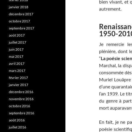
bien vivant, et
janvier 2018
autrement.
décembre 2017
octobre 2017
Renaissanc
septembre 2017
1950-201
août 2017
juillet 2017
Je remercie le
juin 2017
plénière, dont l
mai 2017
“
La poésie scien
avril 2017
Marchal, la disp
mars 2017
consommée dès l
février 2017
Muriel Louâpre
janvier 2017
d’une quarantain
décembre 2016
l’an 1939. Le ti
novembre 2016
du genre à part
octobre 2016
mort auparavant
septembre 2016
août 2016
En fait, je ne p
juillet 2016
poésie scientifi