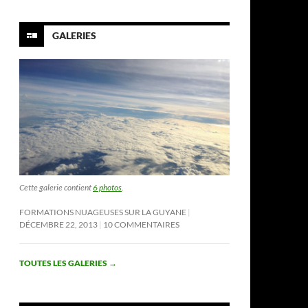
GALERIES
Cette galerie contient
6 photos
.
FORMATIONS NUAGEUSES SUR LA GUYANE
DÉCEMBRE 22, 2013
10 COMMENTAIRES
TOUTES LES GALERIES
→