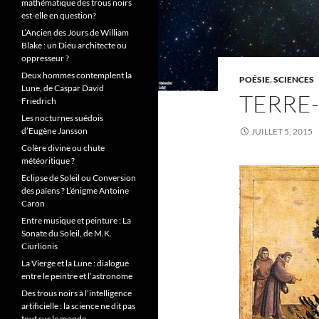
mathématique des trous noirs
est-elle en question?
L’Ancien des Jours de William
Blake : un Dieu architecte ou
oppresseur ?
Deux hommes contemplent la
POÉSIE
,
SCIENCES
Lune, de Caspar David
TERRE
Friedrich
Les nocturnes suédois
d’Eugène Jansson
JUILLET 5, 2015
Colère divine ou chute
météoritique ?
Eclipse de Soleil ou Conversion
des païens ? L’énigme Antoine
Caron
Entre musique et peinture : La
Sonate du Soleil, de M.K.
Ciurlionis
La Vierge et la Lune : dialogue
entre le peintre et l’astronome
Des trous noirs à l’intelligence
artificielle : la science ne dit pas
tout sur le monde