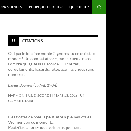
URA-SCIENCES
POURQUOI CE BLOG ?
QUI SUIS-JE ?
CITATIONS
Qui parle ici d’harmonie ? Ignores-tu ce qu’est le
monde ? Un combat atroce, monstrueux, dans
l’ombre qu’agite la Discorde… Ô chutes,
écroulements, hasards, lutte, écume, chocs sans
nombre !
Elémir Bourges (La Nef, 1904)
HARMONIE VS. DISCORDE
MARS 13, 2016
UN
COMMENTAIRE
Des flottes de Soleils peut-être à pleines voiles
Viennent en ce moment…
Peut-être allons-nous voir brusquement