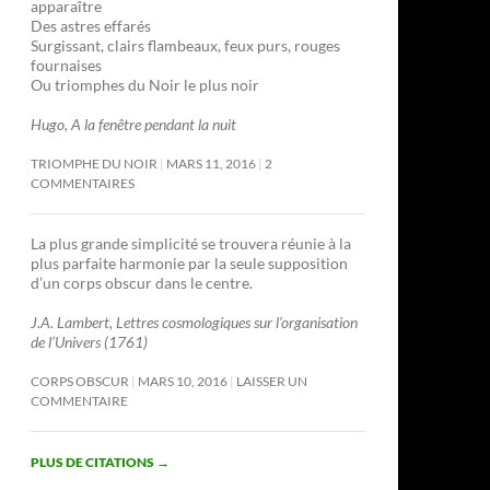
apparaître
Des astres effarés
Surgissant, clairs flambeaux, feux purs, rouges
fournaises
Ou triomphes du Noir le plus noir
Hugo, A la fenêtre pendant la nuit
TRIOMPHE DU NOIR
MARS 11, 2016
2
COMMENTAIRES
La plus grande simplicité se trouvera réunie à la
plus parfaite harmonie par la seule supposition
d’un corps obscur dans le centre.
J.A. Lambert, Lettres cosmologiques sur l’organisation
de l’Univers (1761)
CORPS OBSCUR
MARS 10, 2016
LAISSER UN
COMMENTAIRE
PLUS DE CITATIONS
→