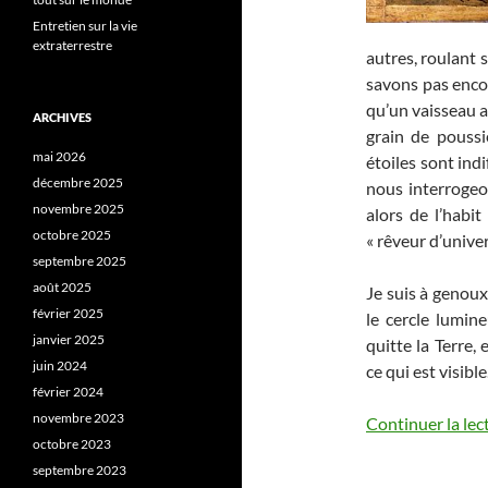
Entretien sur la vie
extraterrestre
autres, roulant s
savons pas encore
qu’un vaisseau a
ARCHIVES
grain de poussi
mai 2026
étoiles sont ind
décembre 2025
nous interrogeo
novembre 2025
alors de l’habi
octobre 2025
« rêveur d’univer
septembre 2025
août 2025
Je suis à genoux 
février 2025
le cercle lumine
janvier 2025
quitte la Terre,
juin 2024
ce qui est visible
février 2024
novembre 2023
Continuer la lec
octobre 2023
septembre 2023