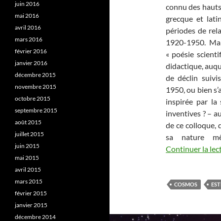
juin 2016
connu des hauts 
mai 2016
grecque et lati
avril 2016
périodes de rel
mars 2016
1920-1950. Mai
février 2016
« poésie scienti
janvier 2016
didactique, auque
décembre 2015
de déclin suivi
novembre 2015
1950, ou bien s’
octobre 2015
inspirée par la
septembre 2015
inventives ? – au
août 2015
de ce colloque, 
juillet 2015
sa nature mê
juin 2015
Continuer la lec
mai 2015
avril 2015
mars 2015
COSMOS
EST
février 2015
janvier 2015
décembre 2014