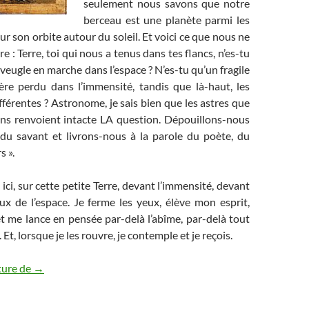
seulement nous savons que notre
berceau est une planète parmi les
ur son orbite autour du soleil. Et voici ce que nous ne
 : Terre, toi qui nous a tenus dans tes flancs, n’es-tu
veugle en marche dans l’espace ? N’es-tu qu’un fragile
ère perdu dans l’immensité, tandis que là-haut, les
ifférentes ? Astronome, je sais bien que les astres que
ns renvoient intacte LA question. Dépouillons-nous
t du savant et livrons-nous à la parole du poète, du
s ».
ici, sur cette petite Terre, devant l’immensité, devant
ux de l’espace. Je ferme les yeux, élève mon esprit,
 et me lance en pensée par-delà l’abîme, par-delà tout
. Et, lorsque je les rouvre, je contemple et je reçois.
Terre-mère
ture de
→