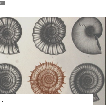
RE
IE