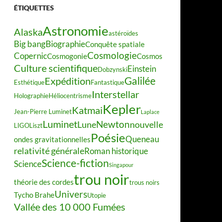
ÉTIQUETTES
Astronomie
Alaska
astéroïdes
Big bang
Biographie
Conquête spatiale
Cosmologie
Copernic
Cosmogonie
Cosmos
Culture scientifique
Einstein
Dobzynski
Galilée
Expédition
Esthétique
Fantastique
Interstellar
Holographie
Héliocentrisme
Kepler
Katmai
Jean-Pierre Luminet
Laplace
Luminet
Newton
Lune
nouvelle
LIGO
Liszt
Poésie
Queneau
ondes gravitationnelles
relativité générale
Roman historique
Science-fiction
Science
Singapour
trou noir
théorie des cordes
trous noirs
Univers
Tycho Brahe
Utopie
Vallée des 10 000 Fumées