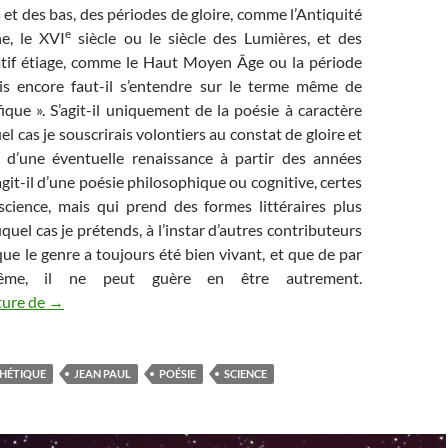
et des bas, des périodes de gloire, comme l’Antiquité
e
ne, le XVI
siècle ou le siècle des Lumières, et des
atif étiage, comme le Haut Moyen Âge ou la période
s encore faut-il s’entendre sur le terme même de
fique ». S’agit-il uniquement de la poésie à caractère
l cas je souscrirais volontiers au constat de gloire et
s d’une éventuelle renaissance à partir des années
agit-il d’une poésie philosophique ou cognitive, certes
 science, mais qui prend des formes littéraires plus
quel cas je prétends, à l’instar d’autres contributeurs
que le genre a toujours été bien vivant, et que de par
me, il ne peut guère en être autrement.
Renaissance de la Poésie Scientifique (1/5) : les didactiques
ture de
→
HÉTIQUE
JEAN PAUL
POÉSIE
SCIENCE