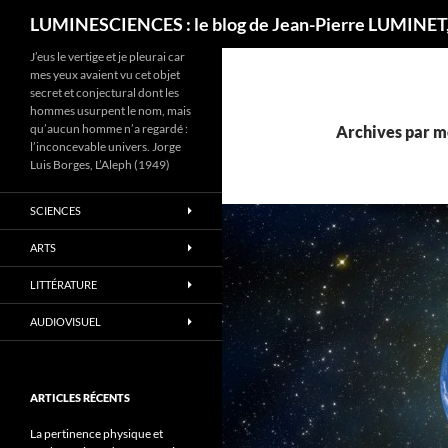
Recherche
LUMINESCIENCES : le blog de Jean-Pierre LUMINET,
J’eus le vertige et je pleurai car
mes yeux avaient vu cet objet
secret et conjectural dont les
hommes usurpent le nom, mais
qu’aucun homme n’a regardé :
Archives par m
l’inconcevable univers. Jorge
Luis Borges, L’Aleph (1949)
SCIENCES
ARTS
LITTÉRATURE
AUDIOVISUEL
ARTICLES RÉCENTS
La pertinence physique et