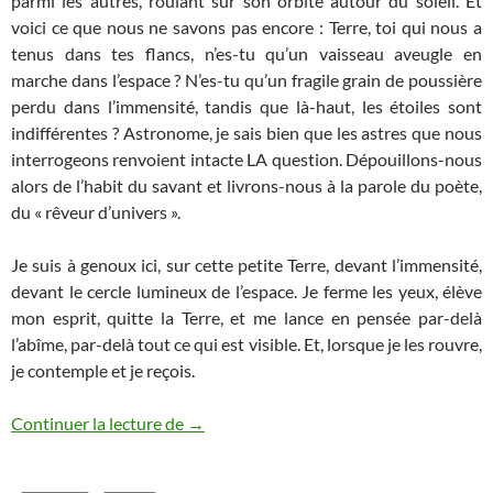
parmi les autres, roulant sur son orbite autour du soleil. Et
voici ce que nous ne savons pas encore : Terre, toi qui nous a
tenus dans tes flancs, n’es-tu qu’un vaisseau aveugle en
marche dans l’espace ? N’es-tu qu’un fragile grain de poussière
perdu dans l’immensité, tandis que là-haut, les étoiles sont
indifférentes ? Astronome, je sais bien que les astres que nous
interrogeons renvoient intacte LA question. Dépouillons-nous
alors de l’habit du savant et livrons-nous à la parole du poète,
du « rêveur d’univers ».
Je suis à genoux ici, sur cette petite Terre, devant l’immensité,
devant le cercle lumineux de l’espace. Je ferme les yeux, élève
mon esprit, quitte la Terre, et me lance en pensée par-delà
l’abîme, par-delà tout ce qui est visible. Et, lorsque je les rouvre,
je contemple et je reçois.
Terre-mère
Continuer la lecture de
→