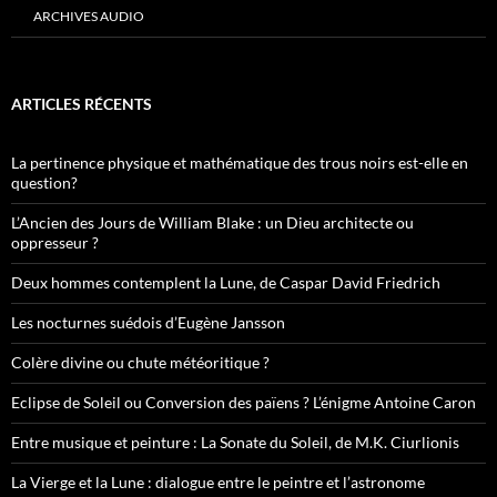
ARCHIVES AUDIO
ARTICLES RÉCENTS
La pertinence physique et mathématique des trous noirs est-elle en
question?
L’Ancien des Jours de William Blake : un Dieu architecte ou
oppresseur ?
Deux hommes contemplent la Lune, de Caspar David Friedrich
Les nocturnes suédois d’Eugène Jansson
Colère divine ou chute météoritique ?
Eclipse de Soleil ou Conversion des païens ? L’énigme Antoine Caron
Entre musique et peinture : La Sonate du Soleil, de M.K. Ciurlionis
La Vierge et la Lune : dialogue entre le peintre et l’astronome