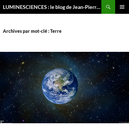
Recherche
LUMINESCIENCES : le blog de Jean-Pierre LUMINET, astrophysicien
ALLER
MENU
AU
PRINCI
CONTENU
Archives par mot-clé : Terre