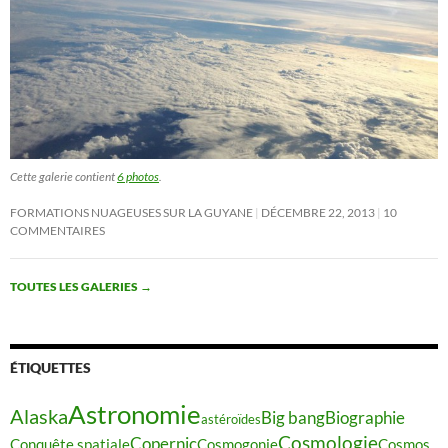
Cette galerie contient
6 photos
.
FORMATIONS NUAGEUSES SUR LA GUYANE
DÉCEMBRE 22, 2013
10
COMMENTAIRES
TOUTES LES GALERIES
→
ÉTIQUETTES
Astronomie
Alaska
Big bang
Biographie
astéroïdes
Cosmologie
Copernic
Conquête spatiale
Cosmogonie
Cosmos