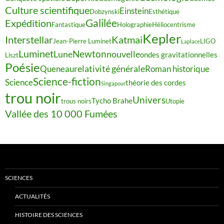
Culture scientifique
Einstein
Dobzynski
Esthétique
Galilée
Expédition
Fantastique
Holographie
Héliocentrisme
Kepler
Interstellar
Katmai
Jean-Pierre Luminet
LIGO
Laplace
Luminet
Newton
Lune
nouvelle
ondes gravitationnelles
Liszt
Poésie
relativité générale
Queneau
Roman historique
Science-fiction
Science
théorie des cordes
Singapour
trou noir
Univers
Tycho Brahe
trous noirs
Utopie
Vallée des 10 000 Fumées
SCIENCES
ACTUALITÉS
HISTOIRE DES SCIENCES