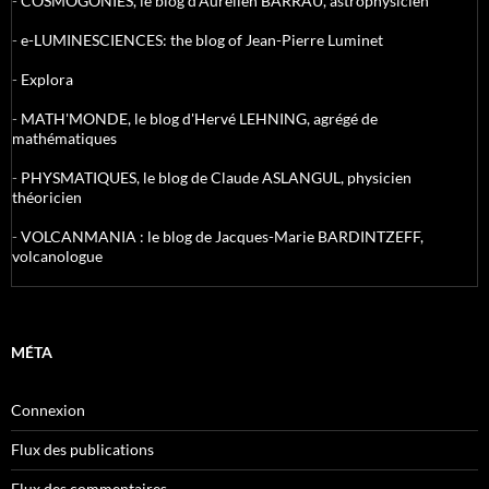
-
COSMOGONIES, le blog d'Aurélien BARRAU, astrophysicien
-
e-LUMINESCIENCES: the blog of Jean-Pierre Luminet
-
Explora
-
MATH'MONDE, le blog d'Hervé LEHNING, agrégé de
mathématiques
-
PHYSMATIQUES, le blog de Claude ASLANGUL, physicien
théoricien
-
VOLCANMANIA : le blog de Jacques-Marie BARDINTZEFF,
volcanologue
MÉTA
Connexion
Flux des publications
Flux des commentaires