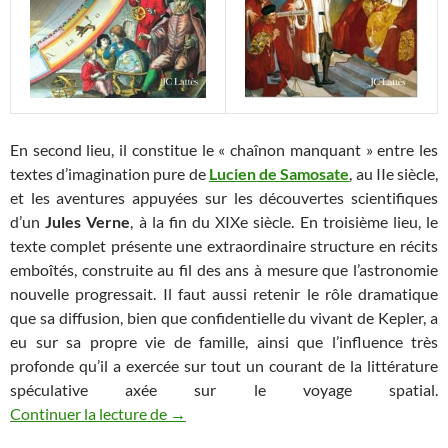
En second lieu, il constitue le « chaînon manquant » entre les
textes d’imagination pure de
Lucien de Samosate
, au IIe siècle,
et les aventures appuyées sur les découvertes scientifiques
d’un
Jules Verne
, à la fin du XIXe siècle. En troisième lieu, le
texte complet présente une extraordinaire structure en récits
emboîtés, construite au fil des ans à mesure que l’astronomie
nouvelle progressait. Il faut aussi retenir le rôle dramatique
que sa diffusion, bien que confidentielle du vivant de Kepler, a
eu sur sa propre vie de famille, ainsi que l’influence très
profonde qu’il a exercée sur tout un courant de la littérature
spéculative axée sur le voyage spatial.
Le Songe de Kepler (1/3) : Genèse et inf
Continuer la lecture de
→