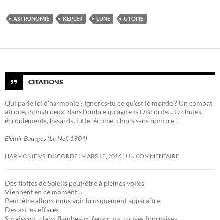
ASTRONOMIE
KEPLER
LUNE
UTOPIE
CITATIONS
Qui parle ici d’harmonie ? Ignores-tu ce qu’est le monde ? Un combat
atroce, monstrueux, dans l’ombre qu’agite la Discorde… Ô chutes,
écroulements, hasards, lutte, écume, chocs sans nombre !
Elémir Bourges (La Nef, 1904)
HARMONIE VS. DISCORDE
MARS 13, 2016
UN COMMENTAIRE
Des flottes de Soleils peut-être à pleines voiles
Viennent en ce moment…
Peut-être allons-nous voir brusquement apparaître
Des astres effarés
Surgissant, clairs flambeaux, feux purs, rouges fournaises