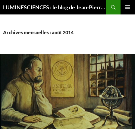
Recherche
LUMINESCIENCES : le blog de Jean-Pierre LUMINET, astrophysicien
ALLER
MENU
AU
PRINCI
CONTENU
Archives mensuelles : août 2014