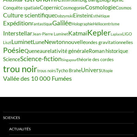
Cosmologie
Copernic
Conquête spatiale
Cosmogonie
Cosmos
Culture scientifique
Einstein
Dobzynski
Esthétique
Galilée
Expédition
Fantastique
Holographie
Héliocentrisme
Kepler
Interstellar
Katmai
Jean-Pierre Luminet
LIGO
Laplace
Luminet
Newton
Lune
nouvelle
ondes gravitationnelles
Liszt
Poésie
relativité générale
Queneau
Roman historique
Science-fiction
Science
théorie des cordes
Singapour
trou noir
Univers
Tycho Brahe
trous noirs
Utopie
Vallée des 10 000 Fumées
SCIENCES
ACTUALITÉS