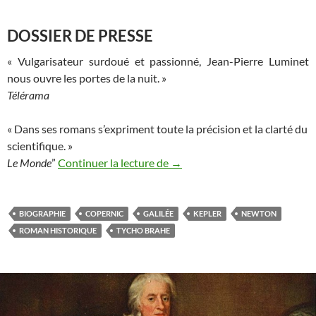
DOSSIER DE PRESSE
« Vulgarisateur surdoué et passionné, Jean-Pierre Luminet
nous ouvre les portes de la nuit. »
Télérama
« Dans ses romans s’expriment toute la précision et la clarté du
scientifique. »
Mes romans : Les bâtisseurs du 
Le Monde
”
Continuer la lecture de
→
BIOGRAPHIE
COPERNIC
GALILÉE
KEPLER
NEWTON
ROMAN HISTORIQUE
TYCHO BRAHE