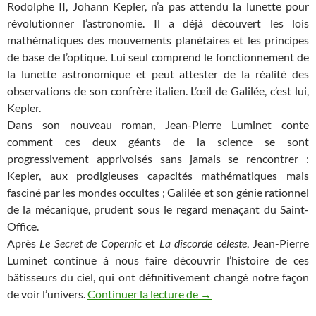
Rodolphe II, Johann Kepler, n’a pas attendu la lunette pour
révolutionner l’astronomie. Il a déjà découvert les lois
mathématiques des mouvements planétaires et les principes
de base de l’optique. Lui seul comprend le fonctionnement de
la lunette astronomique et peut attester de la réalité des
observations de son confrère italien. L’œil de Galilée, c’est lui,
Kepler.
Dans son nouveau roman, Jean-Pierre Luminet conte
comment ces deux géants de la science se sont
progressivement apprivoisés sans jamais se rencontrer :
Kepler, aux prodigieuses capacités mathématiques mais
fasciné par les mondes occultes ; Galilée et son génie rationnel
de la mécanique, prudent sous le regard menaçant du Saint-
Office.
Après
Le Secret de Copernic
et
La discorde céleste
, Jean-Pierre
Luminet continue à nous faire découvrir l’histoire de ces
bâtisseurs du ciel, qui ont définitivement changé notre façon
Mes romans (5) : L’Œil d
de voir l’univers.
Continuer la lecture de
→