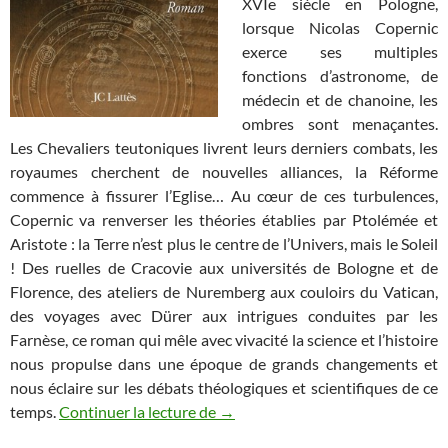
XVIe siècle en Pologne,
lorsque Nicolas Copernic
exerce ses multiples
fonctions d’astronome, de
médecin et de chanoine, les
ombres sont menaçantes.
Les Chevaliers teutoniques livrent leurs derniers combats, les
royaumes cherchent de nouvelles alliances, la Réforme
commence à fissurer l’Eglise… Au cœur de ces turbulences,
Copernic va renverser les théories établies par Ptolémée et
Aristote : la Terre n’est plus le centre de l’Univers, mais le Soleil
! Des ruelles de Cracovie aux universités de Bologne et de
Florence, des ateliers de Nuremberg aux couloirs du Vatican,
des voyages avec Dürer aux intrigues conduites par les
Farnèse, ce roman qui mêle avec vivacité la science et l’histoire
nous propulse dans une époque de grands changements et
nous éclaire sur les débats théologiques et scientifiques de ce
Mes romans (3) : Le Secret de Co
temps.
Continuer la lecture de
→