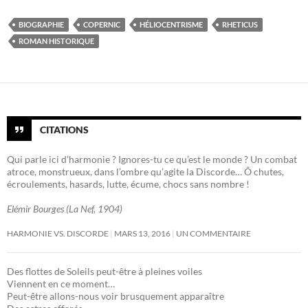
BIOGRAPHIE
COPERNIC
HÉLIOCENTRISME
RHETICUS
ROMAN HISTORIQUE
CITATIONS
Qui parle ici d’harmonie ? Ignores-tu ce qu’est le monde ? Un combat
atroce, monstrueux, dans l’ombre qu’agite la Discorde… Ô chutes,
écroulements, hasards, lutte, écume, chocs sans nombre !
Elémir Bourges (La Nef, 1904)
HARMONIE VS. DISCORDE
MARS 13, 2016
UN COMMENTAIRE
Des flottes de Soleils peut-être à pleines voiles
Viennent en ce moment…
Peut-être allons-nous voir brusquement apparaître