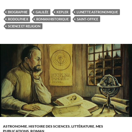
BIOGRAPHIE
GALILÉE
KEPLER
LUNETTE ASTRONOMIQUE
RODOLPHE II
ROMAN HISTORIQUE
SAINT-OFFICE
SCIENCE ET RELIGION
ASTRONOMIE
,
HISTOIRE DES SCIENCES
,
LITTÉRATURE
,
MES
PUBLICATIONS
,
ROMAN