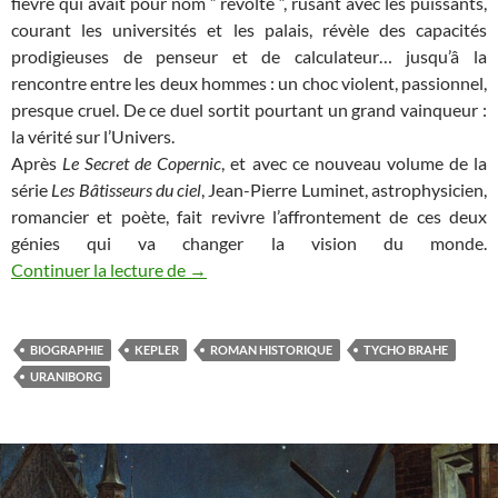
fièvre qui avait pour nom ” révolte “, rusant avec les puissants,
courant les universités et les palais, révèle des capacités
prodigieuses de penseur et de calculateur… jusqu’â la
rencontre entre les deux hommes : un choc violent, passionnel,
presque cruel. De ce duel sortit pourtant un grand vainqueur :
la vérité sur l’Univers.
Après
Le Secret de Copernic
, et avec ce nouveau volume de la
série
Les Bâtisseurs du ciel
, Jean-Pierre Luminet, astrophysicien,
romancier et poète, fait revivre l’affrontement de ces deux
génies qui va changer la vision du monde.
Mes romans (4) : La discorde céleste
Continuer la lecture de
→
BIOGRAPHIE
KEPLER
ROMAN HISTORIQUE
TYCHO BRAHE
URANIBORG