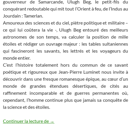
gouverneur de Samarcande, Ulugh Beg, le petit-fils du
conquérant redoutable qui mit tout l’Orient à feu, de l’Indus au
Jourdain : Tamerlan.
Amoureux des sciences et du ciel, piètre politique et militaire –
ce qui lui coûtera la vie -, Ulugh Beg entouré des meilleurs
astronomes de son temps, va calculer la position de mille
étoiles et rédiger un ouvrage majeur : les tables sultaniennes
qui fascineront les savants, les lettrés et les voyageurs du
monde entier.
C’est l’histoire totalement hors du commun de ce savant
poétique et rigoureux que Jean-Pierre Luminet nous invite à
découvrir dans une fresque romanesque épique, au cœur d’un
monde de grandes étendues désertiques, de cités au
raffinement incomparable et de guerres permanentes où,
cependant, l’homme continue plus que jamais sa conquête de
la science et des étoiles.
Mes romans (7) : Ulugh Beg, l’astronom
Continuer la lecture de
→