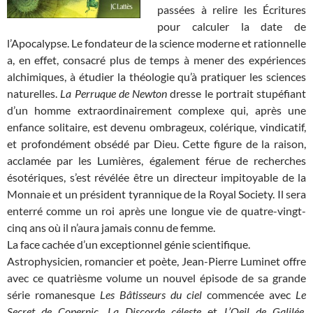
passées à relire les Écritures
pour calculer la date de
l’Apocalypse. Le fondateur de la science moderne et rationnelle
a, en effet, consacré plus de temps à mener des expériences
alchimiques, à étudier la théologie qu’à pratiquer les sciences
naturelles.
La Perruque de Newton
dresse le portrait stupéfiant
d’un homme extraordinairement complexe qui, après une
enfance solitaire, est devenu ombrageux, colérique, vindicatif,
et profondément obsédé par Dieu. Cette figure de la raison,
acclamée par les Lumières, également férue de recherches
ésotériques, s’est révélée être un directeur impitoyable de la
Monnaie et un président tyrannique de la Royal Society. Il sera
enterré comme un roi après une longue vie de quatre-vingt-
cinq ans où il n’aura jamais connu de femme.
La face cachée d’un exceptionnel génie scientifique.
Astrophysicien, romancier et poète, Jean-Pierre Luminet offre
avec ce quatrièsme volume un nouvel épisode de sa grande
série romanesque
Les Bâtisseurs du ciel
commencée avec
Le
Secret de Copernic, La Discorde céleste
et
L’Oeil de Galilée
.