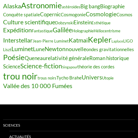
Astronomie
Alaska
Big bang
Biographie
astéroïdes
Cosmologie
Copernic
Conquête spatiale
Cosmogonie
Cosmos
Culture scientifique
Einstein
Dobzynski
Esthétique
Galilée
Expédition
Fantastique
Holographie
Héliocentrisme
Kepler
Interstellar
Katmai
Jean-Pierre Luminet
LIGO
Laplace
Luminet
Newton
Lune
nouvelle
ondes gravitationnelles
Liszt
Poésie
relativité générale
Queneau
Roman historique
Science-fiction
Science
théorie des cordes
Singapour
trou noir
Univers
Tycho Brahe
trous noirs
Utopie
Vallée des 10 000 Fumées
SCIENCES
ACTUALITÉS