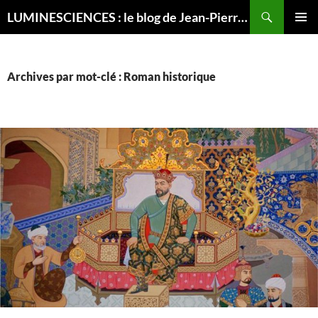
Recherche
LUMINESCIENCES : le blog de Jean-Pierre LUMINET, astrophysicien
ALLER
MENU
AU
PRINCI
CONTENU
Archives par mot-clé : Roman historique