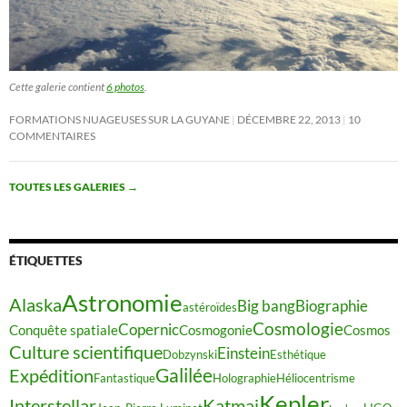
Cette galerie contient
6 photos
.
FORMATIONS NUAGEUSES SUR LA GUYANE
DÉCEMBRE 22, 2013
10
COMMENTAIRES
TOUTES LES GALERIES
→
ÉTIQUETTES
Astronomie
Alaska
Big bang
Biographie
astéroïdes
Cosmologie
Copernic
Conquête spatiale
Cosmogonie
Cosmos
Culture scientifique
Einstein
Dobzynski
Esthétique
Galilée
Expédition
Fantastique
Holographie
Héliocentrisme
Kepler
Interstellar
Katmai