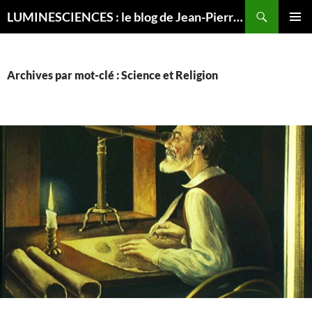
Recherche
LUMINESCIENCES : le blog de Jean-Pierre LUMINET, astrophysicien
ALLER
MENU
AU
PRINCI
CONTENU
Archives par mot-clé : Science et Religion