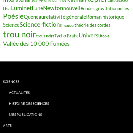
Jean-Pierre Luminet
LIGO
Laplace
Luminet
Newton
Lune
nouvelle
ondes gravitationnelles
Liszt
Poésie
relativité générale
Queneau
Roman historique
Science-fiction
Science
théorie des cordes
Singapour
trou noir
Univers
Tycho Brahe
trous noirs
Utopie
Vallée des 10 000 Fumées
SCIENCES
ACTUALITÉS
HISTOIRE DES SCIENCES
MES PUBLICATIONS
ARTS