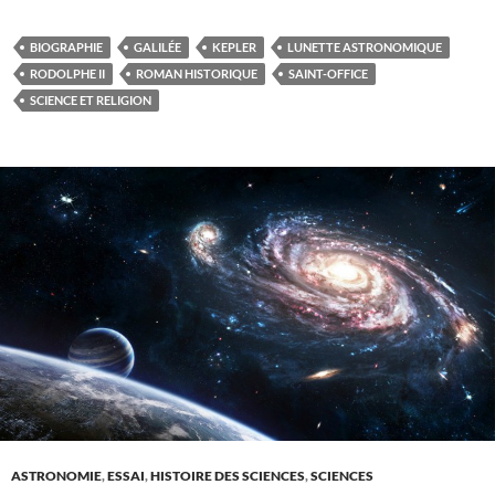
BIOGRAPHIE
GALILÉE
KEPLER
LUNETTE ASTRONOMIQUE
RODOLPHE II
ROMAN HISTORIQUE
SAINT-OFFICE
SCIENCE ET RELIGION
ASTRONOMIE
,
ESSAI
,
HISTOIRE DES SCIENCES
,
SCIENCES