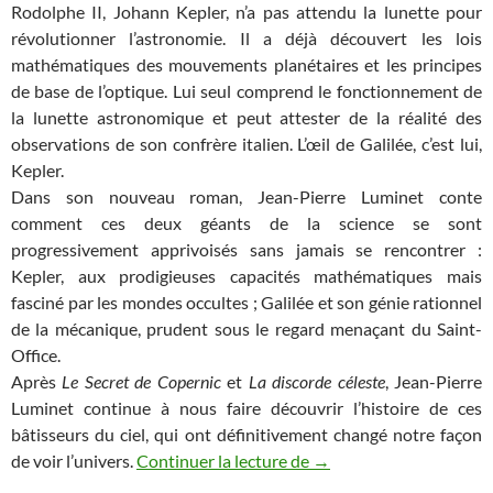
Rodolphe II, Johann Kepler, n’a pas attendu la lunette pour
révolutionner l’astronomie. Il a déjà découvert les lois
mathématiques des mouvements planétaires et les principes
de base de l’optique. Lui seul comprend le fonctionnement de
la lunette astronomique et peut attester de la réalité des
observations de son confrère italien. L’œil de Galilée, c’est lui,
Kepler.
Dans son nouveau roman, Jean-Pierre Luminet conte
comment ces deux géants de la science se sont
progressivement apprivoisés sans jamais se rencontrer :
Kepler, aux prodigieuses capacités mathématiques mais
fasciné par les mondes occultes ; Galilée et son génie rationnel
de la mécanique, prudent sous le regard menaçant du Saint-
Office.
Après
Le Secret de Copernic
et
La discorde céleste
, Jean-Pierre
Luminet continue à nous faire découvrir l’histoire de ces
bâtisseurs du ciel, qui ont définitivement changé notre façon
Mes romans (5) : L’Œil d
de voir l’univers.
Continuer la lecture de
→