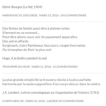
Elémir Bourges (La Nef, 1904)
HARMONIE VS. DISCORDE
MARS 13, 2016
UN COMMENTAIRE
Des flottes de Soleils peut-être à pleines voiles
Viennent en ce moment…
Peut-être allons-nous voir brusquement apparaître
Des astres effarés
Surgissant, clairs flambeaux, feux purs, rouges fournaises
Ou triomphes du Noir le plus noir
Hugo, A la fenêtre pendant la nuit
TRIOMPHE DU NOIR
MARS 11, 2016
2 COMMENTAIRES
La plus grande simplicité se trouvera réunie à la plus parfaite
harmonie par la seule supposition d’un corps obscur dans le centre.
J.A. Lambert, Lettres cosmologiques sur l’organisation de l’Univers (1761)
CORPS OBSCUR
MARS 10, 2016
LAISSER UN COMMENTAIRE