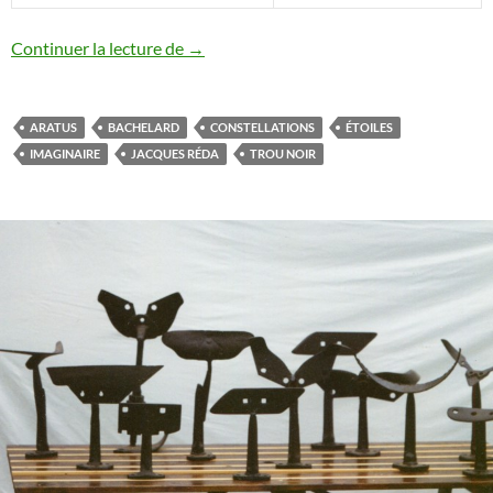
L’astronomie dans l’imaginaire collectif
Continuer la lecture de
→
ARATUS
BACHELARD
CONSTELLATIONS
ÉTOILES
IMAGINAIRE
JACQUES RÉDA
TROU NOIR