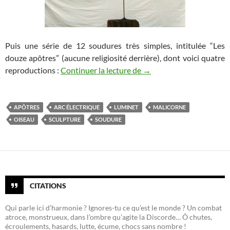
Puis une série de 12 soudures très simples, intitulée “Les
douze apôtres” (aucune religiosité derrière), dont voici quatre
Mes sculptures
reproductions :
Continuer la lecture de
→
APÔTRES
ARC ÉLECTRIQUE
LUMINET
MALICORNE
OISEAU
SCULPTURE
SOUDURE
CITATIONS
Qui parle ici d’harmonie ? Ignores-tu ce qu’est le monde ? Un combat
atroce, monstrueux, dans l’ombre qu’agite la Discorde… Ô chutes,
écroulements, hasards, lutte, écume, chocs sans nombre !