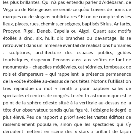
les plus brillantes. Qui n’a pas entendu parler d’Aldébaran, de
Véga ou de Bételgeuse, ne serait-ce qu’au travers de noms de
marques ou de slogans publicitaires ? Et on ne compte plus les
lieux, places, rues, chemins, enseignes, baptisés Sirius, Antarès,
Procyon, Rigel, Deneb, Capella ou Algol. Quant aux motifs
étoilés à cinq, six, huit, dix branches ou davantage, ils se
retrouvent dans un immense éventail de réalisations humaines
: sculptures, architecture des espaces publics, guides
touristiques, drapeaux. Pensons aussi aux voûtes de tant de
monuments – chapelles médiévales, cathédrales, tombeaux de
rois et d’empereurs – qui rappellent la présence permanence
de la voûte étoilée au-dessus de nos têtes. Notons l’utilisation
très répandue du mot « zénith » pour baptiser salles de
spectacles et centres de congrès. Le zénith astronomique est le
point de la sphère céleste situé à la verticale au-dessus de la
tête d’un observateur, tandis qu’au figuré, il désigne le degré le
plus élevé. Peu de rapport
a priori
avec les vastes édifices de
rassemblement populaire, sinon que les spectacles qui s’y
déroulent mettent en scène des « stars » brillant de façon