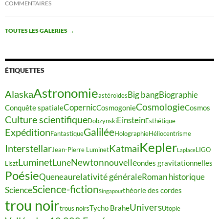
COMMENTAIRES
TOUTES LES GALERIES
→
ÉTIQUETTES
Astronomie
Alaska
Big bang
Biographie
astéroïdes
Cosmologie
Copernic
Conquête spatiale
Cosmogonie
Cosmos
Culture scientifique
Einstein
Dobzynski
Esthétique
Galilée
Expédition
Fantastique
Holographie
Héliocentrisme
Kepler
Interstellar
Katmai
Jean-Pierre Luminet
LIGO
Laplace
Luminet
Newton
Lune
nouvelle
ondes gravitationnelles
Liszt
Poésie
relativité générale
Queneau
Roman historique
Science-fiction
Science
théorie des cordes
Singapour
trou noir
Univers
Tycho Brahe
trous noirs
Utopie