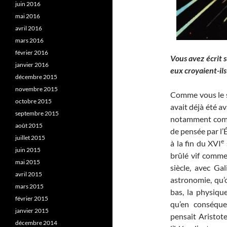
juin 2016
mai 2016
avril 2016
mars 2016
février 2016
Vous avez écrit 
janvier 2016
eux croyaient-ils
décembre 2015
novembre 2015
Comme vous le s
octobre 2015
avait déjà été a
septembre 2015
notamment comme
août 2015
de pensée par l’
juillet 2015
e
à la fin du XVI
juin 2015
brûlé vif comme
mai 2015
siècle, avec Ga
avril 2015
astronomie, qu’
mars 2015
bas, la physiqu
février 2015
qu’en conséque
janvier 2015
pensait Aristote
décembre 2014