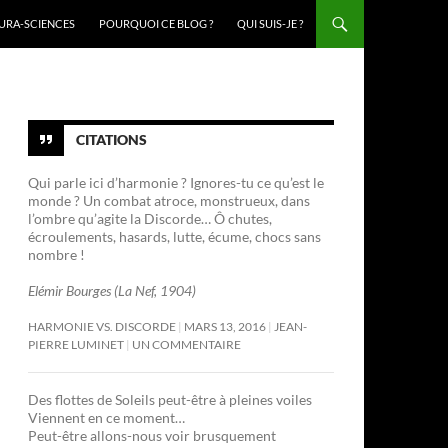
URA-SCIENCES
POURQUOI CE BLOG ?
QUI SUIS-JE ?
CITATIONS
Qui parle ici d’harmonie ? Ignores-tu ce qu’est le
monde ? Un combat atroce, monstrueux, dans
l’ombre qu’agite la Discorde… Ô chutes,
écroulements, hasards, lutte, écume, chocs sans
nombre !
Elémir Bourges (La Nef, 1904)
HARMONIE VS. DISCORDE
MARS 13, 2016
JEAN-
PIERRE LUMINET
UN COMMENTAIRE
Des flottes de Soleils peut-être à pleines voiles
Viennent en ce moment…
Peut-être allons-nous voir brusquement