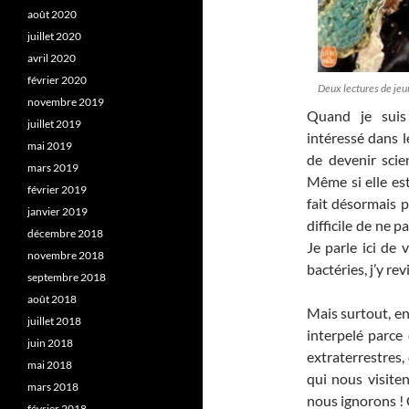
août 2020
juillet 2020
avril 2020
février 2020
Deux lectures de je
novembre 2019
Quand je suis 
juillet 2019
intéressé dans l
mai 2019
de devenir scien
mars 2019
Même si elle es
février 2019
fait désormais p
janvier 2019
difficile de ne p
décembre 2018
Je parle ici de 
novembre 2018
bactéries, j’y rev
septembre 2018
août 2018
Mais surtout, en
juillet 2018
interpelé parce
juin 2018
extraterrestres, 
mai 2018
qui nous visite
mars 2018
nous ignorons ! C
février 2018