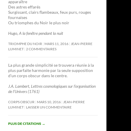
apparaître
Des astres effarés
Surgissant, clairs flambeaux, feux purs, rouges
fournaises
Ou triomphes du Noir le plus noir
Hugo, A la fenêtre pendant la nuit
TRIOMPHE DU NOIR
MARS 11, 2016
JEAN-PIERRE
LUMINET
2 COMMENTAIRES
La plus grande simplicité se trouvera réunie à la
plus parfaite harmonie par la seule supposition
d’un corps obscur dans le centre.
J.A. Lambert, Lettres cosmologiques sur l’organisation
de l’Univers (1761)
CORPS OBSCUR
MARS 10, 2016
JEAN-PIERRE
LUMINET
LAISSER UN COMMENTAIRE
PLUS DE CITATIONS
→