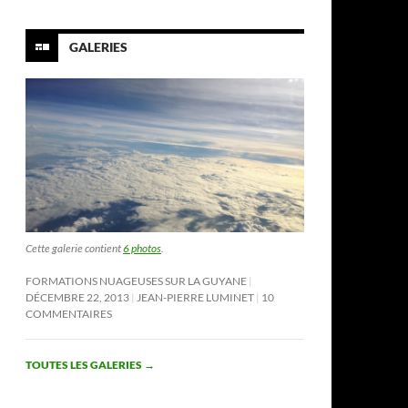
GALERIES
Cette galerie contient
6 photos
.
FORMATIONS NUAGEUSES SUR LA GUYANE
DÉCEMBRE 22, 2013
JEAN-PIERRE LUMINET
10
COMMENTAIRES
TOUTES LES GALERIES
→