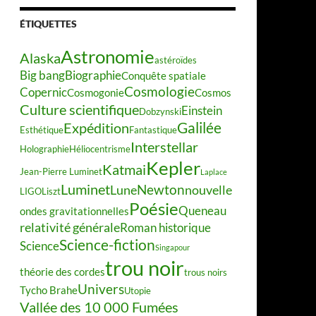
ÉTIQUETTES
Astronomie
Alaska
astéroïdes
Big bang
Biographie
Conquête spatiale
Cosmologie
Copernic
Cosmogonie
Cosmos
Culture scientifique
Einstein
Dobzynski
Galilée
Expédition
Esthétique
Fantastique
Interstellar
Holographie
Héliocentrisme
Kepler
Katmai
Jean-Pierre Luminet
Laplace
Luminet
Newton
Lune
nouvelle
LIGO
Liszt
Poésie
Queneau
ondes gravitationnelles
relativité générale
Roman historique
Science-fiction
Science
Singapour
trou noir
théorie des cordes
trous noirs
Univers
Tycho Brahe
Utopie
Vallée des 10 000 Fumées