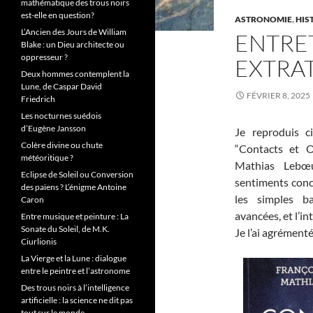
mathématique des trous noirs
est-elle en question?
ASTRONOMIE
,
HIS
L’Ancien des Jours de William
ENTRET
Blake : un Dieu architecte ou
oppresseur ?
EXTRA
Deux hommes contemplent la
Lune, de Caspar David
FÉVRIER 8, 2025
Friedrich
Les nocturnes suédois
d’Eugène Jansson
Je reproduis ci
Colère divine ou chute
“Contacts et O
météoritique ?
Mathias Lebœu
Eclipse de Soleil ou Conversion
sentiments conce
des païens ? L’énigme Antoine
les simples ba
Caron
avancées, et l’
Entre musique et peinture : La
Sonate du Soleil, de M.K.
Je l’ai agrémenté
Ciurlionis
La Vierge et la Lune : dialogue
entre le peintre et l’astronome
Des trous noirs à l’intelligence
artificielle : la science ne dit pas
tout sur le monde