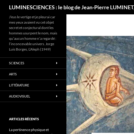
Recherche
LUMINESCIENCES : le blog de Jean-Pierre LUMINET,
J’eus le vertige et je pleurai car
mes yeux avaient vu cet objet
secret et conjectural dont les
hommes usurpent le nom, mais
qu’aucun homme n’a regardé :
l’inconcevable univers. Jorge
Luis Borges, L’Aleph (1949)
SCIENCES
ARTS
LITTÉRATURE
AUDIOVISUEL
ARTICLES RÉCENTS
La pertinence physique et