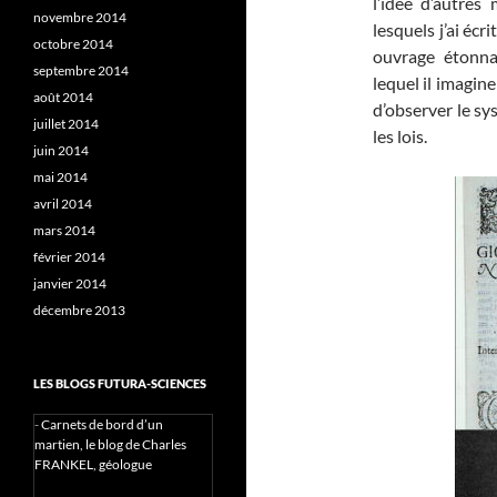
l’idée d’autres
novembre 2014
lesquels j’ai écr
octobre 2014
ouvrage étonna
septembre 2014
lequel il imagine
août 2014
d’observer le sy
juillet 2014
les lois.
juin 2014
mai 2014
avril 2014
mars 2014
février 2014
janvier 2014
décembre 2013
LES BLOGS FUTURA-SCIENCES
-
Carnets de bord d’un
martien, le blog de Charles
FRANKEL, géologue