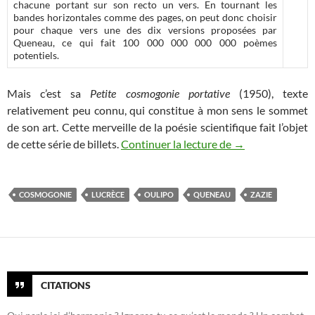
chacune portant sur son recto un vers. En tournant les
bandes horizontales comme des pages, on peut donc choisir
pour chaque vers une des dix versions proposées par
Queneau, ce qui fait 100 000 000 000 000 poèmes
potentiels.
Mais c’est sa
Petite cosmogonie portative
(1950), texte
relativement peu connu, qui constitue à mon sens le sommet
de son art. Cette merveille de la poésie scientifique fait l’objet
Zazie dans le Cos
de cette série de billets.
Continuer la lecture de
→
COSMOGONIE
LUCRÈCE
OULIPO
QUENEAU
ZAZIE
CITATIONS