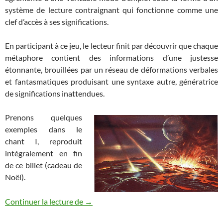
système de lecture contraignant qui fonctionne comme une
clef d’accès à ses significations.
En participant à ce jeu, le lecteur finit par découvrir que chaque
métaphore contient des informations d’une justesse
étonnante, brouillées par un réseau de déformations verbales
et fantasmatiques produisant une syntaxe autre, génératrice
de significations inattendues.
Prenons quelques
exemples dans le
chant I, reproduit
intégralement en fin
de ce billet (cadeau de
Noël).
Zazie dans le Cosmos (2/4) : Oh jeunesse
Continuer la lecture de
→