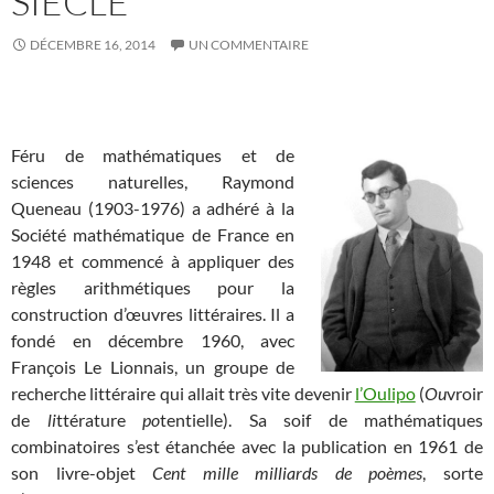
SIÈCLE
DÉCEMBRE 16, 2014
UN COMMENTAIRE
Féru de mathématiques et de
sciences naturelles, Raymond
Queneau (1903-1976) a adhéré à la
Société mathématique de France en
1948 et commencé à appliquer des
règles arithmétiques pour la
construction d’œuvres littéraires. Il a
fondé en décembre 1960, avec
François Le Lionnais, un groupe de
recherche littéraire qui allait très vite devenir
l’Oulipo
(
Ou
vroir
de
li
ttérature
po
tentielle). Sa soif de mathématiques
combinatoires s’est étanchée avec la publication en 1961 de
son livre-objet
Cent mille milliards de poèmes
, sorte