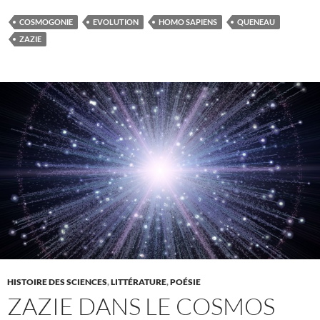
COSMOGONIE
EVOLUTION
HOMO SAPIENS
QUENEAU
ZAZIE
HISTOIRE DES SCIENCES
,
LITTÉRATURE
,
POÉSIE
ZAZIE DANS LE COSMOS