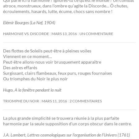
Qui parle ici d’harmonie ? Ignores-tu ce qu’est le monde ? Un combat
atroce, monstrueux, dans l’ombre qu’agite la Discorde… Ô chutes,
écroulements, hasards, lutte, écume, chocs sans nombre !
Elémir Bourges (La Nef, 1904)
HARMONIE VS. DISCORDE
MARS 13, 2016
UN COMMENTAIRE
Des flottes de Soleils peut-être à pleines voiles
Viennent en ce moment…
Peut-être allons-nous voir brusquement apparaître
Des astres effarés
Surgissant, clairs flambeaux, feux purs, rouges fournaises
Ou triomphes du Noir le plus noir
Hugo, A la fenêtre pendant la nuit
TRIOMPHE DU NOIR
MARS 11, 2016
2 COMMENTAIRES
La plus grande simplicité se trouvera réunie à la plus parfaite
harmonie par la seule supposition d’un corps obscur dans le centre.
J.A. Lambert, Lettres cosmologiques sur l’organisation de l’Univers (1761)