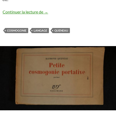
Zazie dans le cosmos (4/4) : le langage r
Continuer la lecture de
→
COSMOGONIE
LANGAGE
QUENEAU