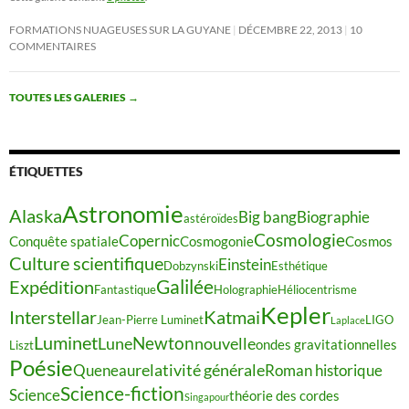
FORMATIONS NUAGEUSES SUR LA GUYANE
DÉCEMBRE 22, 2013
10
COMMENTAIRES
TOUTES LES GALERIES
→
ÉTIQUETTES
Astronomie
Alaska
Big bang
Biographie
astéroïdes
Cosmologie
Copernic
Conquête spatiale
Cosmogonie
Cosmos
Culture scientifique
Einstein
Dobzynski
Esthétique
Galilée
Expédition
Fantastique
Holographie
Héliocentrisme
Kepler
Interstellar
Katmai
Jean-Pierre Luminet
LIGO
Laplace
Luminet
Newton
Lune
nouvelle
ondes gravitationnelles
Liszt
Poésie
relativité générale
Queneau
Roman historique
Science-fiction
Science
théorie des cordes
Singapour