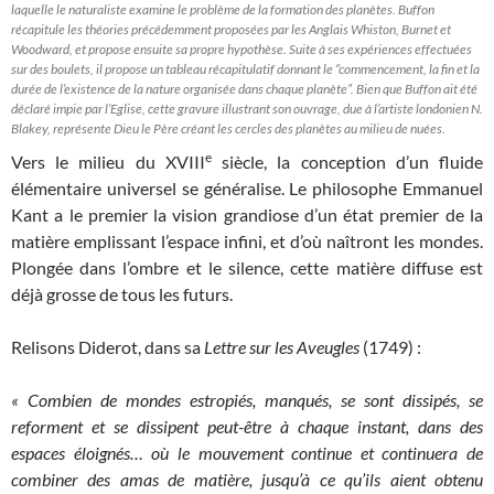
laquelle le naturaliste examine le problème de la formation des planètes. Buffon
récapitule les théories précédemment proposées par les Anglais Whiston, Burnet et
Woodward, et propose ensuite sa propre hypothèse. Suite à ses expériences effectuées
sur des boulets, il propose un tableau récapitulatif donnant le “commencement, la fin et la
durée de l’existence de la nature organisée dans chaque planète”. Bien que Buffon ait été
déclaré impie par l’Eglise, cette gravure illustrant son ouvrage, due à l’artiste londonien N.
Blakey, représente Dieu le Père créant les cercles des planètes au milieu de nuées.
e
Vers le milieu du XVIII
siècle, la conception d’un fluide
élémentaire universel se généralise. Le philosophe Emmanuel
Kant a le premier la vision grandiose d’un état premier de la
matière emplissant l’espace infini, et d’où naîtront les mondes.
Plongée dans l’ombre et le silence, cette matière diffuse est
déjà grosse de tous les futurs.
Relisons Diderot, dans sa
Lettre sur les Aveugles
(1749) :
« Combien de mondes estropiés, manqués, se sont dissipés, se
reforment et se dissipent peut-être à chaque instant, dans des
espaces éloignés… où le mouvement continue et continuera de
combiner des amas de matière, jusqu’à ce qu’ils aient obtenu