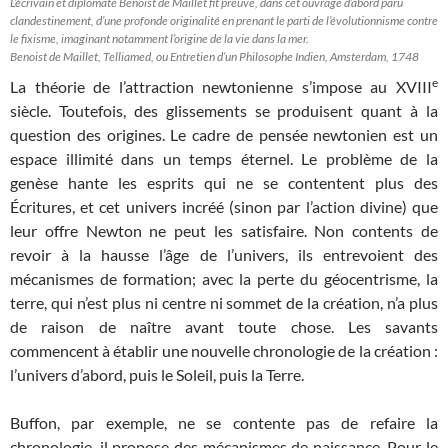
L’écrivain et diplomate Benoist de Maillet fit preuve, dans cet ouvrage d’abord paru
clandestinement, d’une profonde originalité en prenant le parti de l’évolutionnisme contre
le fixisme, imaginant notamment l’origine de la vie dans la mer.
Benoist de Maillet, Telliamed, ou Entretien d’un Philosophe Indien, Amsterdam, 1748
e
La théorie de l’attraction newtonienne s’impose au XVIII
siècle. Toutefois, des glissements se produisent quant à la
question des origines. Le cadre de pensée newtonien est un
espace illimité dans un temps éternel. Le problème de la
genèse hante les esprits qui ne se contentent plus des
Écritures, et cet univers incréé (sinon par l’action divine) que
leur offre Newton ne peut les satisfaire. Non contents de
revoir à la hausse l’âge de l’univers, ils entrevoient des
mécanismes de formation; avec la perte du géocentrisme, la
terre, qui n’est plus ni centre ni sommet de la création, n’a plus
de raison de naître avant toute chose. Les savants
commencent à établir une nouvelle chronologie de la création :
l’univers d’abord, puis le Soleil, puis la Terre.
Buffon, par exemple, ne se contente pas de refaire la
chronologie, il propose des mécanismes de naissance. Pour le