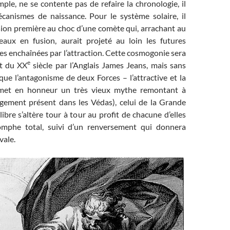
ple, ne se contente pas de refaire la chronologie, il
anismes de naissance. Pour le système solaire, il
sion première au choc d’une comète qui, arrachant au
eaux en fusion, aurait projeté au loin les futures
es enchaînées par l’attraction. Cette cosmogonie sera
e
ut du XX
siècle par l’Anglais James Jeans, mais sans
ue l’antagonisme de deux Forces – l’attractive et la
emet en honneur un très vieux mythe remontant à
argement présent dans les Védas), celui de la Grande
libre s’altère tour à tour au profit de chacune d’elles
iomphe total, suivi d’un renversement qui donnera
vale.