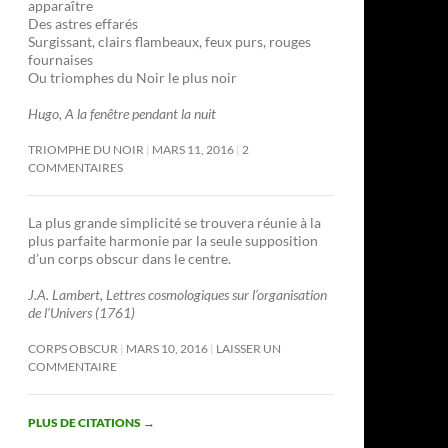
apparaître
Des astres effarés
Surgissant, clairs flambeaux, feux purs, rouges
fournaises
Ou triomphes du Noir le plus noir
Hugo, A la fenêtre pendant la nuit
TRIOMPHE DU NOIR
MARS 11, 2016
2
COMMENTAIRES
La plus grande simplicité se trouvera réunie à la
plus parfaite harmonie par la seule supposition
d’un corps obscur dans le centre.
J.A. Lambert, Lettres cosmologiques sur l’organisation
de l’Univers (1761)
CORPS OBSCUR
MARS 10, 2016
LAISSER UN
COMMENTAIRE
PLUS DE CITATIONS
→