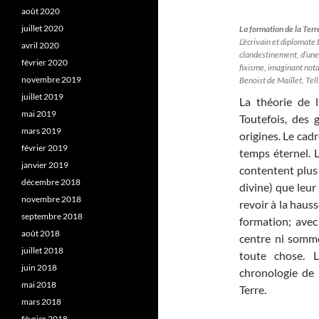
août 2020
juillet 2020
La formation de la Terr
L’écrivain et diplomate
avril 2020
clandestinement, d’une 
février 2020
fixisme, imaginant nota
novembre 2019
Benoist de Maillet, Te
juillet 2019
La théorie de 
mai 2019
Toutefois, des 
mars 2019
origines. Le cad
février 2019
temps éternel. 
janvier 2019
contentent plus d
décembre 2018
divine) que leur
novembre 2018
revoir à la hauss
septembre 2018
formation; avec 
août 2018
centre ni somme
juillet 2018
toute chose. 
juin 2018
chronologie de l
mai 2018
Terre.
mars 2018
février 2018