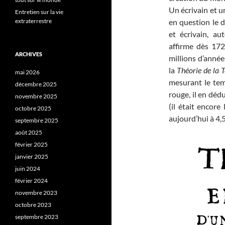
Un écrivain et u
Entretien sur la vie
en question le 
extraterrestre
et écrivain, a
affirme dès 172
ARCHIVES
millions d’année
la
Théorie de la T
mai 2026
mesurant le tem
décembre 2025
rouge, il en déd
novembre 2025
(il était encore
octobre 2025
aujourd’hui à 4,5
septembre 2025
août 2025
février 2025
janvier 2025
juin 2024
février 2024
novembre 2023
octobre 2023
septembre 2023