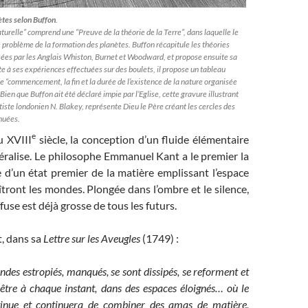
ètes selon Buffon
.
aturelle” comprend une “Preuve de la théorie de la Terre”, dans laquelle le
 problème de la formation des planètes. Buffon récapitule les théories
s par les Anglais Whiston, Burnet et Woodward, et propose ensuite sa
e à ses expériences effectuées sur des boulets, il propose un tableau
le “commencement, la fin et la durée de l’existence de la nature organisée
ien que Buffon ait été déclaré impie par l’Eglise, cette gravure illustrant
rtiste londonien N. Blakey, représente Dieu le Père créant les cercles des
nuées.
e
u XVIII
siècle, la conception d’un fluide élémentaire
éralise. Le philosophe Emmanuel Kant a le premier la
 d’un état premier de la matière emplissant l’espace
aîtront les mondes. Plongée dans l’ombre et le silence,
fuse est déjà grosse de tous les futurs.
, dans sa
Lettre sur les Aveugles
(1749) :
es estropiés, manqués, se sont dissipés, se reforment et
-être à chaque instant, dans des espaces éloignés… où le
nue et continuera de combiner des amas de matière,