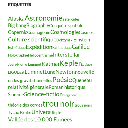
ÉTIQUETTES
Astronomie
Alaska
astéroïdes
Big bang
Biographie
Conquête spatiale
Cosmologie
Copernic
Cosmogonie
Cosmos
Culture scientifique
Einstein
Dobzynski
Galilée
Expédition
Esthétique
Fantastique
Interstellar
Holographie
Héliocentrisme
Kepler
Katmai
Jean-Pierre Luminet
Laplace
Luminet
Newton
Lune
nouvelle
LIGO
Liszt
Poésie
Queneau
ondes gravitationnelles
relativité générale
Roman historique
Science-fiction
Science
Singapour
trou noir
théorie des cordes
trous noirs
Univers
Tycho Brahe
Utopie
Vallée des 10 000 Fumées