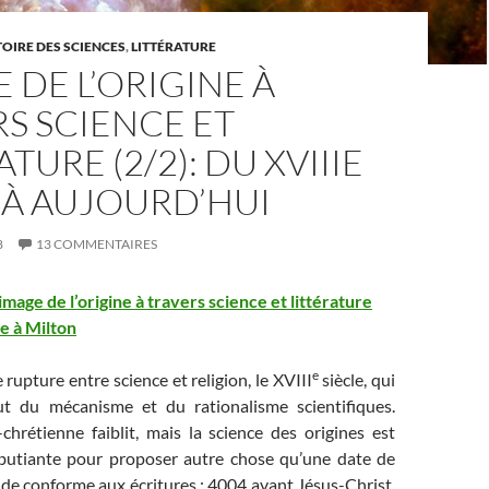
TOIRE DES SCIENCES
,
LITTÉRATURE
E DE L’ORIGINE À
S SCIENCE ET
TURE (2/2): DU XVIIIE
 À AUJOURD’HUI
8
13 COMMENTAIRES
’image de l’origine à travers science et littérature
e à Milton
e
rupture entre science et religion, le XVIII
siècle, qui
t du mécanisme et du rationalisme scientifiques.
chrétienne faiblit, mais la science des origines est
butiante pour proposer autre chose qu’une date de
de conforme aux écritures : 4004 avant Jésus-Christ.