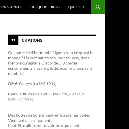
URA-SCIENCES
POURQUOI CE BLOG ?
QUI SUIS-JE ?
CITATIONS
Qui parle ici d’harmonie ? Ignores-tu ce qu’est le
monde ? Un combat atroce, monstrueux, dans
l’ombre qu’agite la Discorde… Ô chutes,
écroulements, hasards, lutte, écume, chocs sans
nombre !
Elémir Bourges (La Nef, 1904)
HARMONIE VS. DISCORDE
MARS 13, 2016
UN
COMMENTAIRE
Des flottes de Soleils peut-être à pleines voiles
Viennent en ce moment…
Peut-être allons-nous voir brusquement