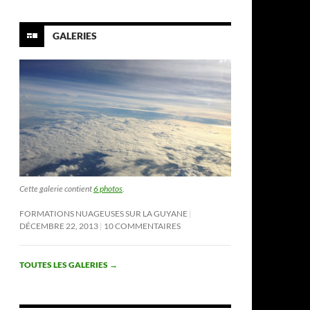
GALERIES
Cette galerie contient
6 photos
.
FORMATIONS NUAGEUSES SUR LA GUYANE
DÉCEMBRE 22, 2013
10 COMMENTAIRES
TOUTES LES GALERIES
→