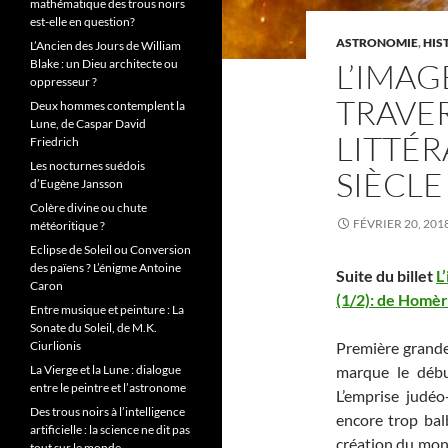
mathématique des trous noirs
est-elle en question?
ASTRONOMIE
,
HIS
L’Ancien des Jours de William
L’IMAG
Blake : un Dieu architecte ou
oppresseur ?
TRAVER
Deux hommes contemplent la
Lune, de Caspar David
LITTÉRA
Friedrich
Les nocturnes suédois
SIÈCLE
d’Eugène Jansson
Colère divine ou chute
FÉVRIER 20, 201
météoritique ?
Eclipse de Soleil ou Conversion
des païens ? L’énigme Antoine
Suite du billet
L
Caron
(1/2): de Homèr
Entre musique et peinture : La
Sonate du Soleil, de M.K.
Première grande 
Ciurlionis
marque le débu
La Vierge et la Lune : dialogue
entre le peintre et l’astronome
L’emprise judéo-
Des trous noirs à l’intelligence
encore trop bal
artificielle : la science ne dit pas
création du mon
tout sur le monde