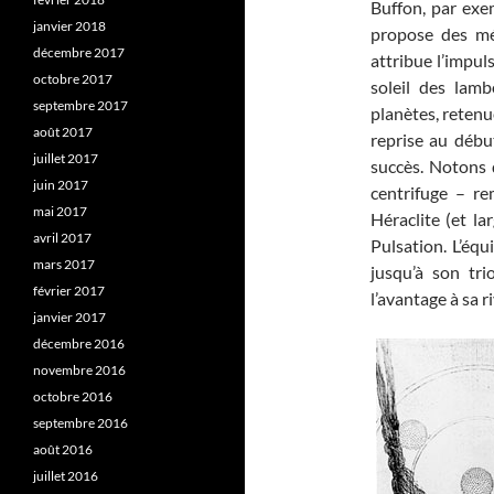
Buffon, par exem
janvier 2018
propose des méc
décembre 2017
attribue l’impul
octobre 2017
soleil des lamb
septembre 2017
planètes, retenu
août 2017
reprise au déb
juillet 2017
succès. Notons q
juin 2017
centrifuge – r
mai 2017
Héraclite (et l
avril 2017
Pulsation. L’équi
mars 2017
jusqu’à son tr
février 2017
l’avantage à sa ri
janvier 2017
décembre 2016
novembre 2016
octobre 2016
septembre 2016
août 2016
juillet 2016