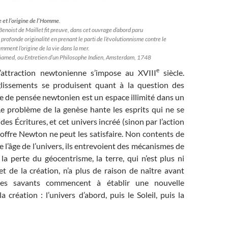
e et l’origine de l’Homme
.
 Benoist de Maillet fit preuve, dans cet ouvrage d’abord paru
profonde originalité en prenant le parti de l’évolutionnisme contre le
mment l’origine de la vie dans la mer.
lliamed, ou Entretien d’un Philosophe Indien, Amsterdam, 1748
e
l’attraction newtonienne s’impose au XVIII
siècle.
glissements se produisent quant à la question des
re de pensée newtonien est un espace illimité dans un
Le problème de la genèse hante les esprits qui ne se
es Écritures, et cet univers incréé (sinon par l’action
 offre Newton ne peut les satisfaire. Non contents de
e l’âge de l’univers, ils entrevoient des mécanismes de
la perte du géocentrisme, la terre, qui n’est plus ni
t de la création, n’a plus de raison de naître avant
Les savants commencent à établir une nouvelle
a création : l’univers d’abord, puis le Soleil, puis la