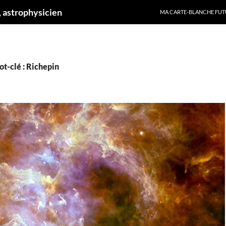
ALLER AU CONTENU
 astrophysicien
MA CARTE-BLANCHE FUT
t-clé : Richepin