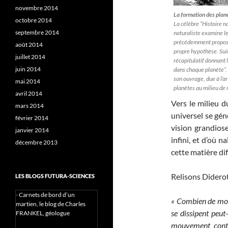
novembre 2014
La formation des plan
octobre 2014
La célèbre “Histoire n
septembre 2014
naturaliste examine le
précédemment proposée
août 2014
propre hypothèse. Suit
juillet 2014
récapitulatif donnant 
juin 2014
dans chaque planète”. B
son ouvrage, due à l’a
mai 2014
planètes au milieu de 
avril 2014
Vers le milieu d
mars 2014
universel se gén
février 2014
vision grandiose
janvier 2014
infini, et d’où n
décembre 2013
cette matière dif
Relisons Diderot
LES BLOGS FUTURA-SCIENCES
-
Carnets de bord d’un
« Combien de mond
martien, le blog de Charles
se dissipent peut
FRANKEL, géologue
mouvement conti