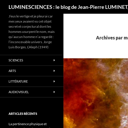
Recherche
LUMINESCIENCES : le blog de Jean-Pierre LUMINET,
J’eus le vertige et je pleurai car
mes yeux avaient vu cet objet
secret et conjectural dont les
hommes usurpent le nom, mais
qu’aucun homme n’a regardé :
Archives par mo
l’inconcevable univers. Jorge
Luis Borges, L’Aleph (1949)
SCIENCES
ARTS
LITTÉRATURE
AUDIOVISUEL
ARTICLES RÉCENTS
La pertinence physique et