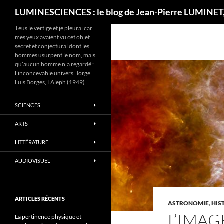
Recherche
LUMINESCIENCES : le blog de Jean-Pierre LUMINET,
J’eus le vertige et je pleurai car
mes yeux avaient vu cet objet
secret et conjectural dont les
hommes usurpent le nom, mais
qu’aucun homme n’a regardé :
l’inconcevable univers. Jorge
Luis Borges, L’Aleph (1949)
SCIENCES
ARTS
LITTÉRATURE
AUDIOVISUEL
ARTICLES RÉCENTS
ASTRONOMIE
,
HIS
L’IMAG
La pertinence physique et