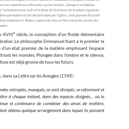
e à ses expériences effectuées sur des boulets, il propose un tableau
le “commencement, la fin et la durée de l’existence de la nature organisée
ien que Buffon ait été déclaré impie par l’Eglise, cette gravure illustrant
rtiste londonien N. Blakey, représente Dieu le Père créant les cercles des
nuées.
e
u XVIII
siècle, la conception d’un fluide élémentaire
éralise. Le philosophe Emmanuel Kant a le premier la
 d’un état premier de la matière emplissant l’espace
aîtront les mondes. Plongée dans l’ombre et le silence,
fuse est déjà grosse de tous les futurs.
, dans sa
Lettre sur les Aveugles
(1749) :
es estropiés, manqués, se sont dissipés, se reforment et
-être à chaque instant, dans des espaces éloignés… où le
nue et continuera de combiner des amas de matière,
 aient obtenu quelque arrangement dans lequel ils puissent