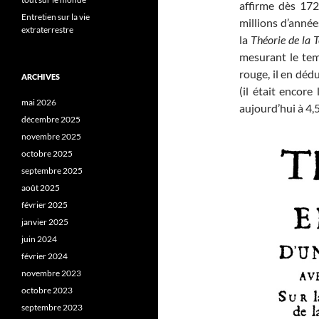
affirme dès 172
Entretien sur la vie
millions d’année
extraterrestre
la
Théorie de la T
mesurant le tem
rouge, il en déd
ARCHIVES
(il était encore
mai 2026
aujourd’hui à 4,5
décembre 2025
novembre 2025
octobre 2025
septembre 2025
août 2025
février 2025
janvier 2025
juin 2024
février 2024
novembre 2023
octobre 2023
septembre 2023