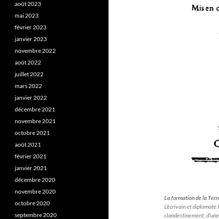
août 2023
mai 2023
février 2023
janvier 2023
novembre 2022
août 2022
juillet 2022
mars 2022
janvier 2022
décembre 2021
novembre 2021
octobre 2021
août 2021
février 2021
janvier 2021
décembre 2020
novembre 2020
La formation de la Terr
octobre 2020
L’écrivain et diplomate
septembre 2020
clandestinement, d’une 