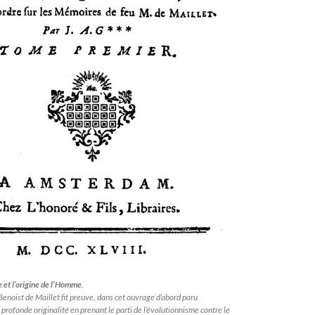
e et l’origine de l’Homme
.
 Benoist de Maillet fit preuve, dans cet ouvrage d’abord paru
profonde originalité en prenant le parti de l’évolutionnisme contre le