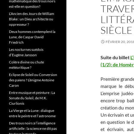
mathématique des trous noirs
TRAVER
est-elle en question?
L’Ancien des Jours de William
LITTÉRA
Blake : un Dieu architecte ou
oppresseur ?
SIÈCLE
Deux hommes contemplent la
Lune, de Caspar David
FÉVRIER 20, 201
Friedrich
Les nocturnes suédois
d’Eugène Jansson
Suite du billet
L
Colère divine ou chute
(1/2): de Homèr
météoritique ?
Eclipse de Soleil ou Conversion
Première grande 
des païens ? L’énigme Antoine
marque le débu
Caron
L’emprise judéo-
Entre musique et peinture : La
Sonate du Soleil, de M.K.
encore trop bal
Ciurlionis
création du mon
La Vierge et la Lune : dialogue
Un écrivain et u
entre le peintre et l’astronome
en question le 
Des trous noirs à l’intelligence
et écrivain, a
artificielle : la science ne dit pas
tout sur le monde