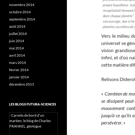
novembre 2014
propre hypothèse. Suit
récapitulatif donnant 
octobre 2014
dans chaque planète”. B
septembre 2014
son ouvrage, due à l’a
août 2014
planètes au milieu de 
juillet 2014
Vers le milieu d
juin 2014
universel se gén
mai 2014
vision grandiose
avril 2014
infini, et d’où n
mars 2014
cette matière dif
février 2014
janvier 2014
Relisons Diderot
décembre 2013
« Combien de mond
se dissipent peut
LES BLOGS FUTURA-SCIENCES
mouvement conti
jusqu’à ce qu’ils
-
Carnets de bord d’un
martien, le blog de Charles
persévérer. »
FRANKEL, géologue