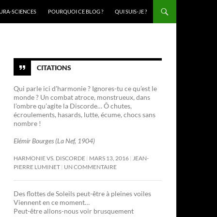
URA-SCIENCES
POURQUOI CE BLOG ?
QUI SUIS-JE ?
CITATIONS
Qui parle ici d’harmonie ? Ignores-tu ce qu’est le
monde ? Un combat atroce, monstrueux, dans
l’ombre qu’agite la Discorde… Ô chutes,
écroulements, hasards, lutte, écume, chocs sans
nombre !
Elémir Bourges (La Nef, 1904)
HARMONIE VS. DISCORDE
MARS 13, 2016
JEAN-
PIERRE LUMINET
UN COMMENTAIRE
Des flottes de Soleils peut-être à pleines voiles
Viennent en ce moment…
Peut-être allons-nous voir brusquement