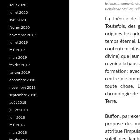
fixisme, imaginant nota
août 2020
Benoist de Maillet, Te
juillet 2020
La théorie de 
avril 2020
Toutefois, des 
février 2020
origines. Le cad
novembre 2019
temps éternel. 
juillet 2019
contentent plus d
mai 2019
divine) que leur
mars 2019
revoir à la hauss
février 2019
formation; avec 
janvier 2019
centre ni somme
décembre 2018
toute chose. 
novembre 2018
chronologie de l
septembre 2018
Terre.
août 2018
juillet 2018
Buffon, par exem
juin 2018
propose des méc
mai 2018
attribue l’impul
mars 2018
soleil des lamb
février 2018