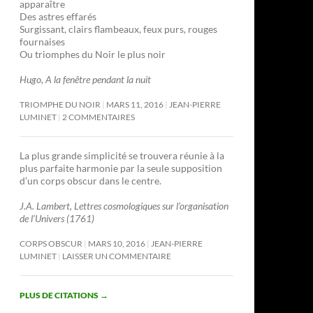
apparaître
Des astres effarés
Surgissant, clairs flambeaux, feux purs, rouges
fournaises
Ou triomphes du Noir le plus noir
Hugo, A la fenêtre pendant la nuit
TRIOMPHE DU NOIR
MARS 11, 2016
JEAN-PIERRE
LUMINET
2 COMMENTAIRES
La plus grande simplicité se trouvera réunie à la
plus parfaite harmonie par la seule supposition
d’un corps obscur dans le centre.
J.A. Lambert, Lettres cosmologiques sur l’organisation
de l’Univers (1761)
CORPS OBSCUR
MARS 10, 2016
JEAN-PIERRE
LUMINET
LAISSER UN COMMENTAIRE
PLUS DE CITATIONS
→