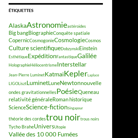
ÉTIQUETTES
Astronomie
Alaska
astéroïdes
Big bang
Biographie
Conquête spatiale
Cosmologie
Copernic
Cosmogonie
Cosmos
Culture scientifique
Einstein
Dobzynski
Galilée
Expédition
Esthétique
Fantastique
Interstellar
Holographie
Héliocentrisme
Kepler
Katmai
Jean-Pierre Luminet
Laplace
Luminet
Newton
Lune
nouvelle
LIGO
Liszt
Poésie
Queneau
ondes gravitationnelles
relativité générale
Roman historique
Science-fiction
Science
Singapour
trou noir
théorie des cordes
trous noirs
Univers
Tycho Brahe
Utopie
Vallée des 10 000 Fumées