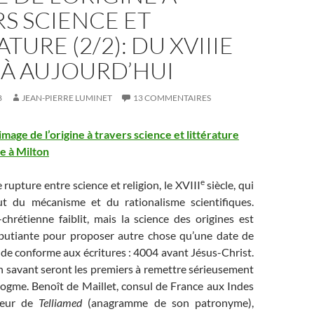
S SCIENCE ET
TURE (2/2): DU XVIIIE
 À AUJOURD’HUI
8
JEAN-PIERRE LUMINET
13 COMMENTAIRES
’image de l’origine à travers science et littérature
e à Milton
e
rupture entre science et religion, le XVIII
siècle, qui
t du mécanisme et du rationalisme scientifiques.
chrétienne faiblit, mais la science des origines est
butiante pour proposer autre chose qu’une date de
de conforme aux écritures : 4004 avant Jésus-Christ.
n savant seront les premiers à remettre sérieusement
dogme. Benoît de Maillet, consul de France aux Indes
uteur de
Telliamed
(anagramme de son patronyme),