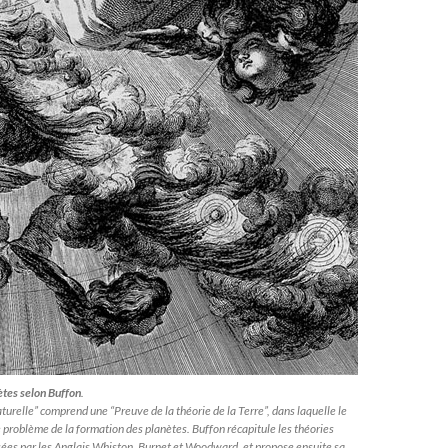
ètes selon Buffon
.
aturelle” comprend une “Preuve de la théorie de la Terre”, dans laquelle le
 problème de la formation des planètes. Buffon récapitule les théories
s par les Anglais Whiston, Burnet et Woodward, et propose ensuite sa