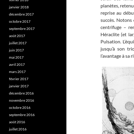
planètes, retenu
janvier 2018
reprise au déb
décembre 2017
succès. Notons q
octobre 2017
centrifuge – r
septembre 2017
Héraclite (et l
août 2017
Pulsation. L’équi
juillet 2017
jusqu’à son tr
juin 2017
l’avantage à sa ri
mai 2017
avril 2017
mars 2017
février 2017
janvier 2017
décembre 2016
novembre 2016
octobre 2016
septembre 2016
août 2016
juillet 2016