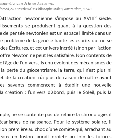
mment l’origine de la vie dans la mer.
lliamed, ou Entretien d’un Philosophe Indien, Amsterdam, 1748
e
l’attraction newtonienne s’impose au XVIII
siècle.
glissements se produisent quant à la question des
re de pensée newtonien est un espace illimité dans un
Le problème de la genèse hante les esprits qui ne se
es Écritures, et cet univers incréé (sinon par l’action
 offre Newton ne peut les satisfaire. Non contents de
e l’âge de l’univers, ils entrevoient des mécanismes de
la perte du géocentrisme, la terre, qui n’est plus ni
t de la création, n’a plus de raison de naître avant
Les savants commencent à établir une nouvelle
a création : l’univers d’abord, puis le Soleil, puis la
ple, ne se contente pas de refaire la chronologie, il
anismes de naissance. Pour le système solaire, il
sion première au choc d’une comète qui, arrachant au
eaux en fusion, aurait projeté au loin les futures