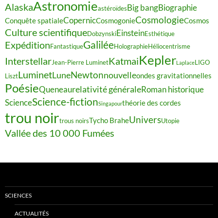
Astronomie
Alaska
Big bang
Biographie
astéroïdes
Cosmologie
Copernic
Conquête spatiale
Cosmogonie
Cosmos
Culture scientifique
Einstein
Dobzynski
Esthétique
Galilée
Expédition
Fantastique
Holographie
Héliocentrisme
Kepler
Interstellar
Katmai
Jean-Pierre Luminet
LIGO
Laplace
Luminet
Newton
Lune
nouvelle
ondes gravitationnelles
Liszt
Poésie
relativité générale
Queneau
Roman historique
Science-fiction
Science
théorie des cordes
Singapour
trou noir
Univers
Tycho Brahe
trous noirs
Utopie
Vallée des 10 000 Fumées
SCIENCES
ACTUALITÉS