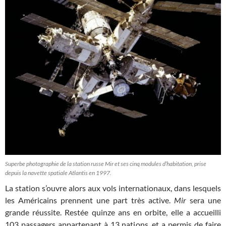
Superbe photographie de la station russe Mir et ses cinq modules d’habitation, prise
depuis la navette spatiale Atlantis en 1997.
La station s’ouvre alors aux vols internationaux, dans lesquels
les Américains prennent une part très active.
Mir
sera une
grande réussite. Restée quinze ans en orbite, elle a accueilli
103 passagers appartenant à 13 nations, et a permis de faire