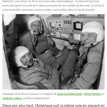
habitacle. Leur retour sur Terre est encore plus catastrophique : ils meurent tous trois,
privés d’oxygène à la suite de le dépressurisation de leur module de descente. Ils ont droit
à des funérailles nationales et leurs cendres sont scellées dans le mur du Kremlin.
L’équipage de la mission Soyouz 11 composé de
Gueorgui Dobrovolski
,
Viktor Patsaïev
et
Vladislav Volkov
, qui finira tragiquement.
Deux ans plus tard, l’Amérique suit la même voie en plaçant en