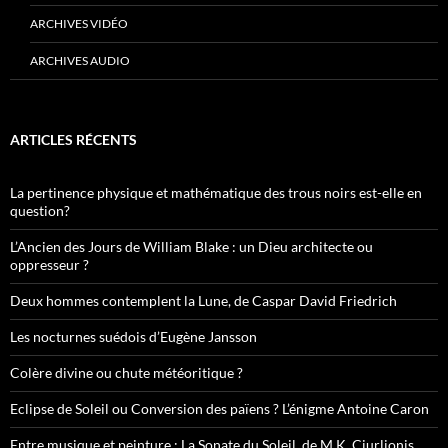
ARCHIVES VIDÉO
ARCHIVES AUDIO
ARTICLES RÉCENTS
La pertinence physique et mathématique des trous noirs est-elle en
question?
L’Ancien des Jours de William Blake : un Dieu architecte ou
oppresseur ?
Deux hommes contemplent la Lune, de Caspar David Friedrich
Les nocturnes suédois d’Eugène Jansson
Colère divine ou chute météoritique ?
Eclipse de Soleil ou Conversion des païens ? L’énigme Antoine Caron
Entre musique et peinture : La Sonate du Soleil, de M.K. Ciurlionis