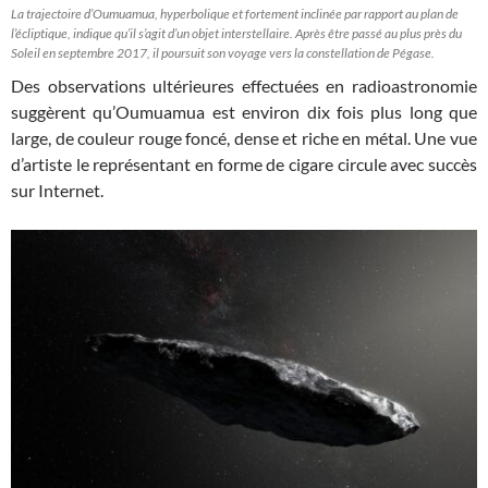
La trajectoire d’Oumuamua, hyperbolique et fortement inclinée par rapport au plan de
l’écliptique, indique qu’il s’agit d’un objet interstellaire. Après être passé au plus près du
Soleil en septembre 2017, il poursuit son voyage vers la constellation de Pégase.
Des observations ultérieures effectuées en radioastronomie
suggèrent qu’Oumuamua est environ dix fois plus long que
large, de couleur rouge foncé, dense et riche en métal. Une vue
d’artiste le représentant en forme de cigare circule avec succès
sur Internet.