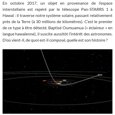
En octobre 2017, un objet en provenance de l’espace
interstellaire est repéré par le télescope Pan-STARRS 1 à
Hawaï : il traverse notre système solaire, passant relativement
près de la Terre (à 30 millions de kilomètres). C’est le premier
de ce type à être détecté. Baptisé Oumuamua (« éclaireur » en
langue hawaïenne), il suscite aussitôt l’intérêt des astronomes.
D’où vient-il, de quoi est-il composé, quelle est son histoire ?