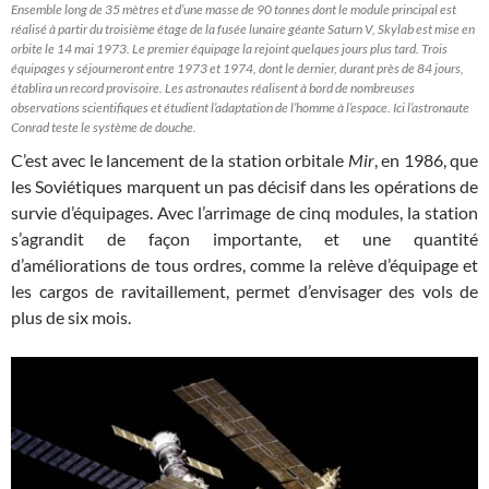
Ensemble long de 35 mètres et d’une masse de 90 tonnes dont le module principal est
réalisé à partir du troisième étage de la fusée lunaire géante Saturn V, Skylab est mise en
orbite le 14 mai 1973. Le premier équipage la rejoint quelques jours plus tard. Trois
équipages y séjourneront entre 1973 et 1974, dont le dernier, durant près de 84 jours,
établira un record provisoire. Les astronautes réalisent à bord de nombreuses
observations scientifiques et étudient l’adaptation de l’homme à l’espace. Ici l’astronaute
Conrad teste le système de douche.
C’est avec le lancement de la station orbitale
Mir
, en 1986, que
les Soviétiques marquent un pas décisif dans les opérations de
survie d’équipages. Avec l’arrimage de cinq modules, la station
s’agrandit de façon importante, et une quantité
d’améliorations de tous ordres, comme la relève d’équipage et
les cargos de ravitaillement, permet d’envisager des vols de
plus de six mois.