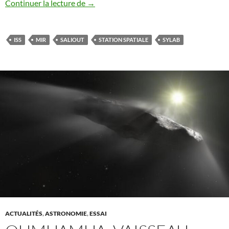
Les Chroniques de l’espace illustrées (11)
Continuer la lecture de
→
ISS
MIR
SALIOUT
STATION SPATIALE
SYLAB
ACTUALITÉS
,
ASTRONOMIE
,
ESSAI