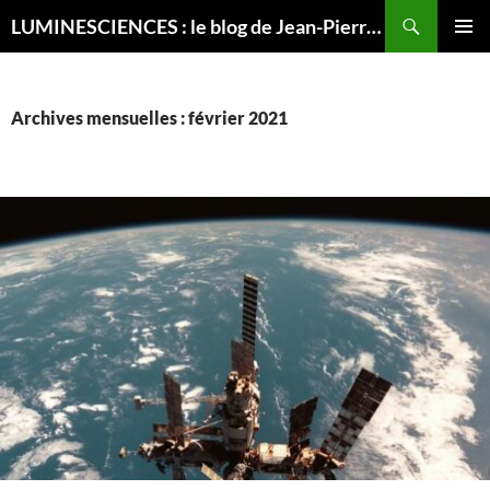
Recherche
LUMINESCIENCES : le blog de Jean-Pierre LUMINET, astrophysicien
ALLER
MENU
AU
PRINCI
CONTENU
Archives mensuelles : février 2021