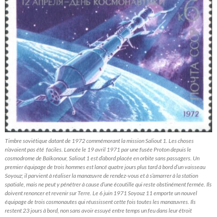
Timbre soviétique datant de 1972 commémorant la mission Saliout 1. Les choses
n’avaient pas été faciles. Lancée le 19 avril 1971 par une fusée Proton depuis le
cosmodrome de Baïkonour, Saliout 1 est d’abord placée en orbite sans passagers. Un
premier équipage de trois hommes est lancé quatre jours plus tard à bord d’un vaisseau
Soyouz; il parvient à réaliser la manœuvre de rendez-vous et à s’amarrer à la station
spatiale, mais ne peut y pénétrer à cause d’une écoutille qui reste obstinément fermée. Ils
doivent renoncer et revenir sur Terre. Le 6 juin 1971 Soyouz 11 emporte un nouvel
équipage de trois cosmonautes qui réussissent cette fois toutes les manœuvres. Ils
restent 23 jours à bord, non sans avoir essuyé entre temps un feu dans leur étroit