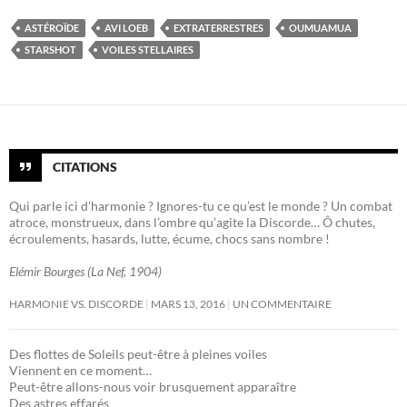
ASTÉROÏDE
AVI LOEB
EXTRATERRESTRES
OUMUAMUA
STARSHOT
VOILES STELLAIRES
CITATIONS
Qui parle ici d’harmonie ? Ignores-tu ce qu’est le monde ? Un combat
atroce, monstrueux, dans l’ombre qu’agite la Discorde… Ô chutes,
écroulements, hasards, lutte, écume, chocs sans nombre !
Elémir Bourges (La Nef, 1904)
HARMONIE VS. DISCORDE
MARS 13, 2016
UN COMMENTAIRE
Des flottes de Soleils peut-être à pleines voiles
Viennent en ce moment…
Peut-être allons-nous voir brusquement apparaître
Des astres effarés