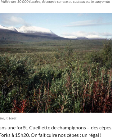
la Vallée des 10 000 fumées, découpée comme au couteau par le canyon du
re, la forêt
ns une forêt. Cueillette de champignons – des cèpes.
orks à 15h20. On fait cuire nos cèpes : un régal !