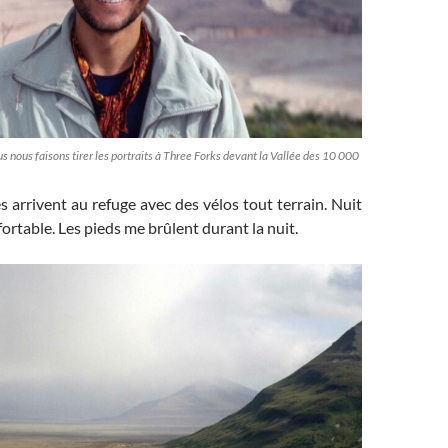
us nous faisons tirer les portraits à Three Forks devant la Vallée des 10 000
es arrivent au refuge avec des vélos tout terrain. Nuit
fortable. Les pieds me brûlent durant la nuit.