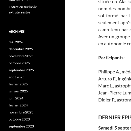
située en Alask
Entretien sur la vie
nom des nombre
extraterrestre
sol formé par 
seulement après
camp tenu par de
ARCHIVES
Avec un groupe 
mai 2026
en autonomie co
décembre 2025
novembre 2025
Participants:
octobre 2025
septembre 2025
Philippe A., méd
août 2025
Arturo F., ingén
février 2025
Marc L., astroph
janvier 2025
Jean-Pierre Lum
juin 2024
Didier P., astro
février 2024
novembre 2023
DERNIER EPIS
octobre 2023
septembre 2023
Samedi 5 sept