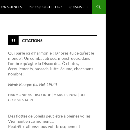
URA-SCIENCES
POURQUOI CE BLOG ?
QUI SUIS-JE ?
CITATIONS
Qui parle ici d’harmonie ? Ignores-tu ce qu’est le
monde ? Un combat atroce, monstrueux, dans
l’ombre qu’agite la Discorde… Ô chutes,
écroulements, hasards, lutte, écume, chocs sans
nombre !
Elémir Bourges (La Nef, 1904)
HARMONIE VS. DISCORDE
MARS 13, 2016
UN
COMMENTAIRE
Des flottes de Soleils peut-être à pleines voiles
Viennent en ce moment…
Peut-être allons-nous voir brusquement