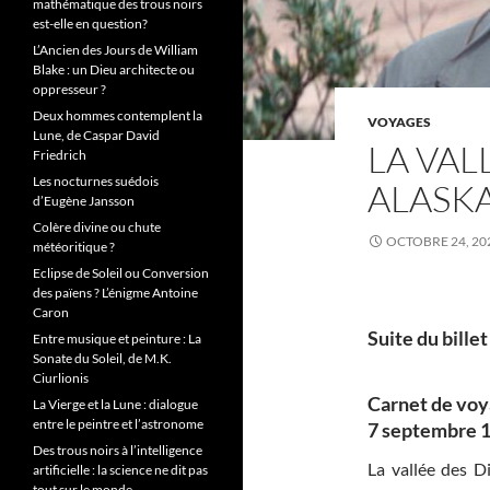
mathématique des trous noirs
est-elle en question?
L’Ancien des Jours de William
Blake : un Dieu architecte ou
oppresseur ?
Deux hommes contemplent la
VOYAGES
Lune, de Caspar David
LA VAL
Friedrich
Les nocturnes suédois
ALASKA
d’Eugène Jansson
Colère divine ou chute
OCTOBRE 24, 20
météoritique ?
Eclipse de Soleil ou Conversion
des païens ? L’énigme Antoine
Caron
Suite du bille
Entre musique et peinture : La
Sonate du Soleil, de M.K.
Ciurlionis
Carnet de voy
La Vierge et la Lune : dialogue
entre le peintre et l’astronome
7 septembre 1
Des trous noirs à l’intelligence
La vallée des D
artificielle : la science ne dit pas
tout sur le monde