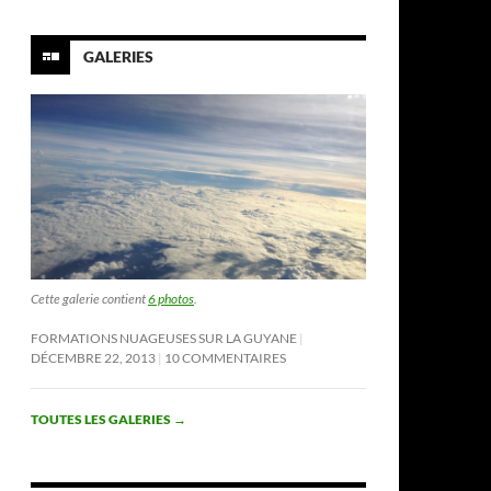
GALERIES
Cette galerie contient
6 photos
.
FORMATIONS NUAGEUSES SUR LA GUYANE
DÉCEMBRE 22, 2013
10 COMMENTAIRES
TOUTES LES GALERIES
→