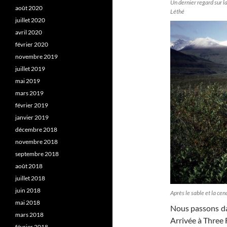
Un dernier regard sur 
août 2020
Léthé
juillet 2020
avril 2020
février 2020
novembre 2019
juillet 2019
mai 2019
mars 2019
février 2019
janvier 2019
décembre 2018
novembre 2018
septembre 2018
août 2018
juillet 2018
juin 2018
Après le sable et la cend
mai 2018
Nous passons da
mars 2018
Arrivée à Three F
février 2018