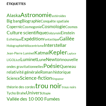
ÉTIQUETTES
Astronomie
Alaska
astéroïdes
Big bang
Biographie
Conquête spatiale
Cosmologie
Copernic
Cosmogonie
Cosmos
Culture scientifique
Einstein
Dobzynski
Galilée
Expédition
Esthétique
Fantastique
Interstellar
Holographie
Héliocentrisme
Kepler
Katmai
Jean-Pierre Luminet
Laplace
Luminet
Newton
Lune
nouvelle
LIGO
Liszt
Poésie
Queneau
ondes gravitationnelles
relativité générale
Roman historique
Science-fiction
Science
Singapour
trou noir
théorie des cordes
trous noirs
Univers
Tycho Brahe
Utopie
Vallée des 10 000 Fumées