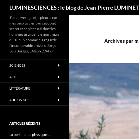
Recherche
LUMINESCIENCES : le blog de Jean-Pierre LUMINET,
J’eus le vertige et je pleurai car
mes yeux avaient vu cet objet
secret et conjectural dont les
hommes usurpent le nom, mais
qu’aucun homme n’a regardé :
Archives par m
l’inconcevable univers. Jorge
Luis Borges, L’Aleph (1949)
SCIENCES
ARTS
LITTÉRATURE
AUDIOVISUEL
ARTICLES RÉCENTS
La pertinence physique et