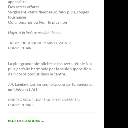
apparaître
Des astres effarés
Surgissant, clairs flambeaux, feux purs, rouges
fournaises
Ou triomphes du Noir le plus noir
Hugo, A la fenêtre pendant la nuit
TRIOMPHE DU NOIR
MARS 11, 2016
2
COMMENTAIRES
La plus grande simplicité se trouvera réunie à la
plus parfaite harmonie par la seule supposition
d’un corps obscur dans le centre.
J.A. Lambert, Lettres cosmologiques sur l’organisation
de l’Univers (1761)
CORPS OBSCUR
MARS 10, 2016
LAISSER UN
COMMENTAIRE
PLUS DE CITATIONS
→