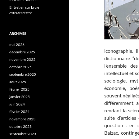
Entretien sur la vie
extraterrestre
ARCHIVES
mai 2026
iconographie. I
décembre 2025
dictionnaire “d
novembre 2025
l’ensemble des
octobre 2025
intellectuel et s
septembre 2025
sociologie, myt
août 2025
économie, poési
février 2025
souvent négligés 
janvier 2025
différemment, a
juin 2024
rendant la scie
février 2024
suite d’article
novembre 2023
question : en q
octobre 2023
Balzac, conting
septembre 2023