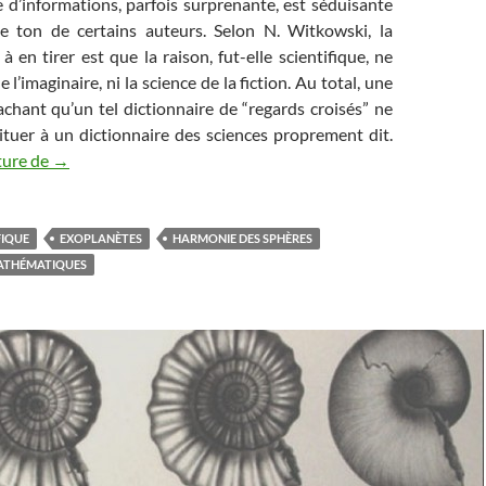
e d’informations, parfois surprenante, est séduisante
de ton de certains auteurs. Selon N. Witkowski, la
à en tirer est que la raison, fut-elle scientifique, ne
 l’imaginaire, ni la science de la fiction. Au total, une
sachant qu’un tel dictionnaire de “regards croisés” ne
ituer à un dictionnaire des sciences proprement dit.
Recension de livres scientifiques (2)
ture de
→
FIQUE
EXOPLANÈTES
HARMONIE DES SPHÈRES
ATHÉMATIQUES