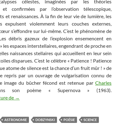
calypses célestes, imaginées par les théories
 et confirmées par l’observation télescopique,
 et renaissances. À la fin de leur vie de lumière, les
es expulsent violemment leurs couches externes,
 cœur s’effondre sur lui-même. C’est le phénomène de
 Les débris gazeux de l’explosion ensemencent en
» les espaces interstellaires, engendrant de proche en
les naissances stellaires qui accueillent en leur sein
oiles disparues. C’est le célèbre « Patience ! Patience
ue atome de silence est la chance d’un fruit mûr ! » de
tre repris par un ouvrage de vulgarisation connu de
lle image du bûcher fécond est retenue par
Charles
s son poème « Supernova » (1963).
Renaissance de la Poésie Scientifique (4/5) : Apocalypses 
ture de
→
ASTRONOMIE
DOBZYNSKI
POÉSIE
SCIENCE