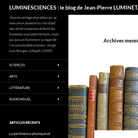
Recherche
LUMINESCIENCES : le blog de Jean-Pierre LUMINET,
J’eus le vertige et je pleurai car
mes yeux avaient vu cet objet
secret et conjectural dont les
hommes usurpent le nom, mais
qu’aucun homme n’a regardé :
Archives mensue
l’inconcevable univers. Jorge
Luis Borges, L’Aleph (1949)
SCIENCES
ARTS
LITTÉRATURE
AUDIOVISUEL
ARTICLES RÉCENTS
La pertinence physique et