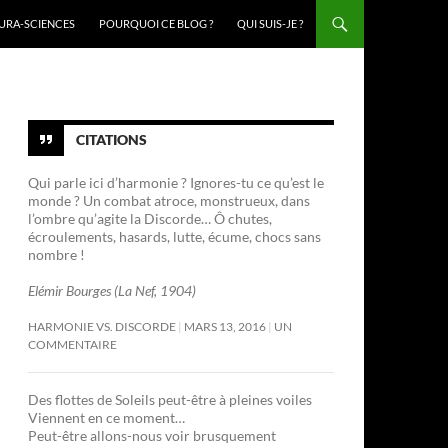
URA-SCIENCES
POURQUOI CE BLOG ?
QUI SUIS-JE ?
CITATIONS
Qui parle ici d’harmonie ? Ignores-tu ce qu’est le
monde ? Un combat atroce, monstrueux, dans
l’ombre qu’agite la Discorde… Ô chutes,
écroulements, hasards, lutte, écume, chocs sans
nombre !
Elémir Bourges (La Nef, 1904)
HARMONIE VS. DISCORDE
MARS 13, 2016
UN
COMMENTAIRE
Des flottes de Soleils peut-être à pleines voiles
Viennent en ce moment…
Peut-être allons-nous voir brusquement