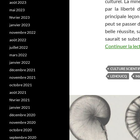
culturel. La min
août 2023
par la liberté 
mai 2023
principale leçon 
février 2023
peut se passer de
janvier 2023
belle réussite, 
novembre 2022
saurait se subst
août 2022
Continuer la lec
juillet 2022
mars 2022
janvier 2022
CULTURE SCIENTI
décembre 2021
LEHOUCQ
M
novembre 2021
octobre 2021
août 2021
février 2021
janvier 2021
décembre 2020
novembre 2020
octobre 2020
septembre 2020