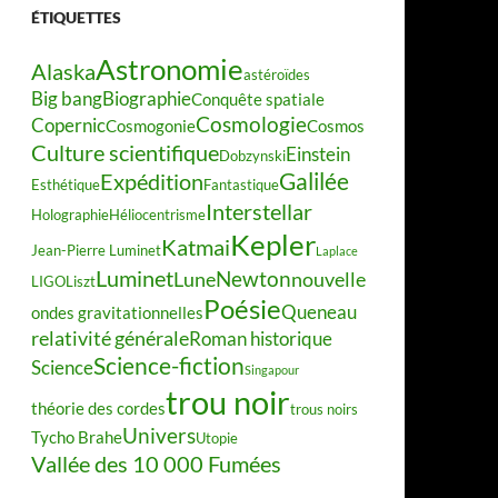
ÉTIQUETTES
Astronomie
Alaska
astéroïdes
Big bang
Biographie
Conquête spatiale
Cosmologie
Copernic
Cosmogonie
Cosmos
Culture scientifique
Einstein
Dobzynski
Galilée
Expédition
Esthétique
Fantastique
Interstellar
Holographie
Héliocentrisme
Kepler
Katmai
Jean-Pierre Luminet
Laplace
Luminet
Newton
Lune
nouvelle
LIGO
Liszt
Poésie
Queneau
ondes gravitationnelles
relativité générale
Roman historique
Science-fiction
Science
Singapour
trou noir
théorie des cordes
trous noirs
Univers
Tycho Brahe
Utopie
Vallée des 10 000 Fumées