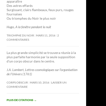
apparaître
Des astres effarés
Surgissant, clairs flambeaux, feux purs, rouges
fournaises
Ou triomphes du Noir le plus noir
Hugo, A la fenêtre pendant la nuit
TRIOMPHE DU NOIR
MARS 11, 2016
2
COMMENTAIRES
La plus grande simplicité se trouvera réunie à la
plus parfaite harmonie par la seule supposition
d’un corps obscur dans le centre.
J.A. Lambert, Lettres cosmologiques sur l’organisation
de l’Univers (1761)
CORPS OBSCUR
MARS 10, 2016
LAISSER UN
COMMENTAIRE
PLUS DE CITATIONS
→