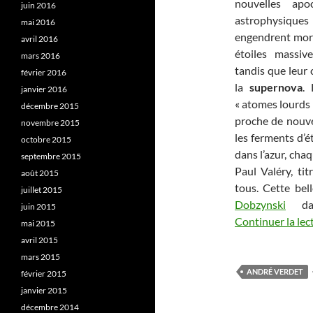
nouvelles apo
juin 2016
astrophysiques
mai 2016
engendrent morts
avril 2016
étoiles massiv
mars 2016
tandis que leur
février 2016
la
supernova
.
janvier 2016
« atomes lourds 
décembre 2015
proche de nouvel
novembre 2015
les ferments d’ét
octobre 2015
dans l’azur, chaq
septembre 2015
Paul Valéry, ti
août 2015
tous. Cette be
juillet 2015
Dobzynski
dan
juin 2015
Continuer la lec
mai 2015
avril 2015
mars 2015
ANDRÉ VERDET
février 2015
janvier 2015
décembre 2014