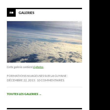
GALERIES
Cette galerie contient
6 photos
.
FORMATIONS NUAGEUSES SUR LA GUYANE
DÉCEMBRE 22, 2013
10 COMMENTAIRES
TOUTES LES GALERIES
→