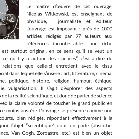
Le maître d’œuvre de cet ouvrage,
Nicolas Witkowski, est enseignant de
physique, journaliste et éditeur.
L’ouvrage est imposant : près de 1000
articles rédigés par 97 auteurs aux
références incontestables, une riche
l est surtout original, en ce sens qu’il se veut un
e ce qu’il y a autour des sciences”, c’est-à-dire de
 relations que celle-ci entretient avec le tissu
ocial dans lequel elle s’insère : art, littérature, cinéma,
he, politique, histoire, religion, humour, éthique,
e, vulgarisation. Il s’agit d’explorer des aspects
de la réalité scientifique, et donc de parler de science
vec la claire volonté de toucher le grand public en
nce moins austère. L’ouvrage se présente comme une
s courts, bien rédigés, répondant effectivement à la
uoi l’objet “scientifique” dont on parle (absinthe,
ence, Van Gogh, Zoroastre, etc.) est bien un objet