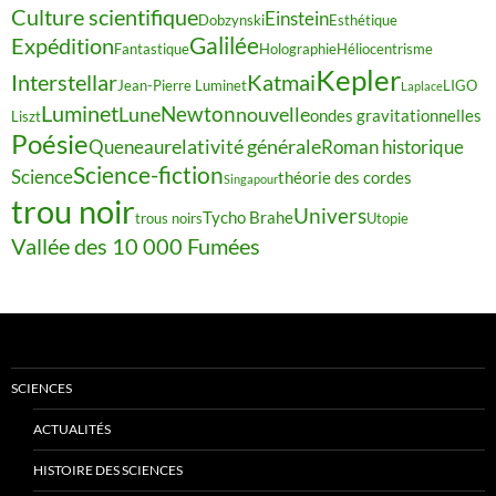
Culture scientifique
Einstein
Dobzynski
Esthétique
Galilée
Expédition
Fantastique
Holographie
Héliocentrisme
Kepler
Interstellar
Katmai
Jean-Pierre Luminet
LIGO
Laplace
Luminet
Newton
Lune
nouvelle
ondes gravitationnelles
Liszt
Poésie
relativité générale
Queneau
Roman historique
Science-fiction
Science
théorie des cordes
Singapour
trou noir
Univers
Tycho Brahe
trous noirs
Utopie
Vallée des 10 000 Fumées
SCIENCES
ACTUALITÉS
HISTOIRE DES SCIENCES