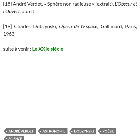
[18] André Verdet, « Sphère non radieuse » (extrait),
L’Obscur et
l
’Ouvert
, op. cit.
[19] Charles Dobzynski,
Opéra de l’Espace
, Gallimard, Paris,
1963.
suite à venir :
Le XXIe siècle
ANDRÉ VERDET
ASTRONOMIE
DOBZYNSKI
POÉSIE
SCIENCE