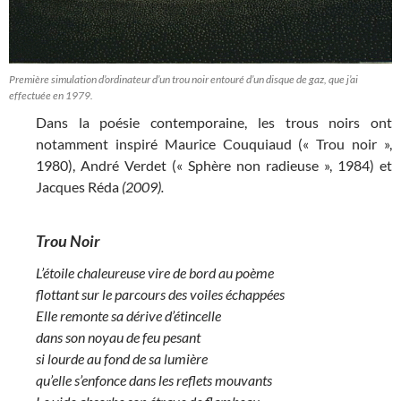
Première simulation d’ordinateur d’un trou noir entouré d’un disque de gaz, que j’ai
effectuée en 1979.
Dans la poésie contemporaine, les trous noirs ont
notamment inspiré Maurice Couquiaud (« Trou noir »,
1980), André Verdet (« Sphère non radieuse », 1984) et
Jacques Réda
(2009).
Trou Noir
L’étoile chaleureuse vire de bord au poème
flottant sur le parcours des voiles échappées
Elle remonte sa dérive d’étincelle
dans son noyau de feu pesant
si lourde au fond de sa lumière
qu’elle s’enfonce dans les reflets mouvants