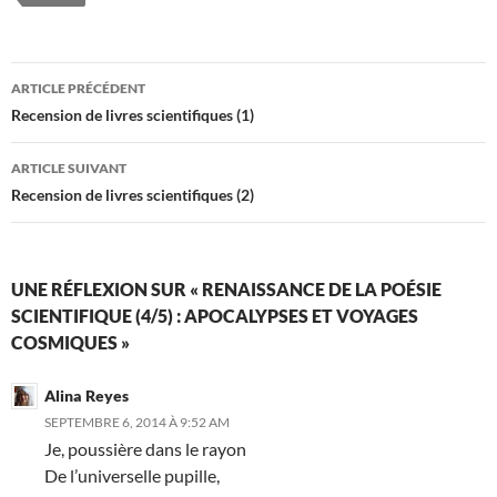
Navigation
ARTICLE PRÉCÉDENT
des
Recension de livres scientifiques (1)
articles
ARTICLE SUIVANT
Recension de livres scientifiques (2)
UNE RÉFLEXION SUR « RENAISSANCE DE LA POÉSIE
SCIENTIFIQUE (4/5) : APOCALYPSES ET VOYAGES
COSMIQUES »
Alina Reyes
SEPTEMBRE 6, 2014 À 9:52 AM
Je, poussière dans le rayon
De l’universelle pupille,