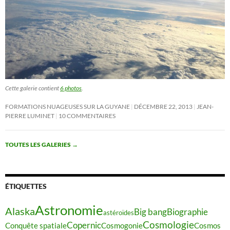
Cette galerie contient
6 photos
.
FORMATIONS NUAGEUSES SUR LA GUYANE
DÉCEMBRE 22, 2013
JEAN-
PIERRE LUMINET
10 COMMENTAIRES
TOUTES LES GALERIES
→
ÉTIQUETTES
Astronomie
Alaska
Big bang
Biographie
astéroïdes
Cosmologie
Copernic
Conquête spatiale
Cosmogonie
Cosmos