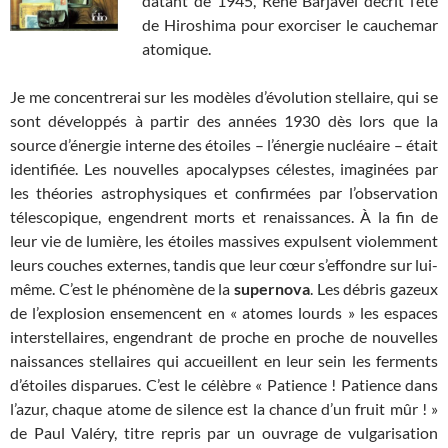
datant de 1945, René Barjavel décrit l’été
de Hiroshima pour exorciser le cauchemar
atomique.
Je me concentrerai sur les modèles d’évolution stellaire, qui se
sont développés à partir des années 1930 dès lors que la
source d’énergie interne des étoiles – l’énergie nucléaire – était
identifiée. Les nouvelles apocalypses célestes, imaginées par
les théories astrophysiques et confirmées par l’observation
télescopique, engendrent morts et renaissances. À la fin de
leur vie de lumière, les étoiles massives expulsent violemment
leurs couches externes, tandis que leur cœur s’effondre sur lui-
même. C’est le phénomène de la
supernova
. Les débris gazeux
de l’explosion ensemencent en « atomes lourds » les espaces
interstellaires, engendrant de proche en proche de nouvelles
naissances stellaires qui accueillent en leur sein les ferments
d’étoiles disparues. C’est le célèbre « Patience ! Patience dans
l’azur, chaque atome de silence est la chance d’un fruit mûr ! »
de Paul Valéry, titre repris par un ouvrage de vulgarisation