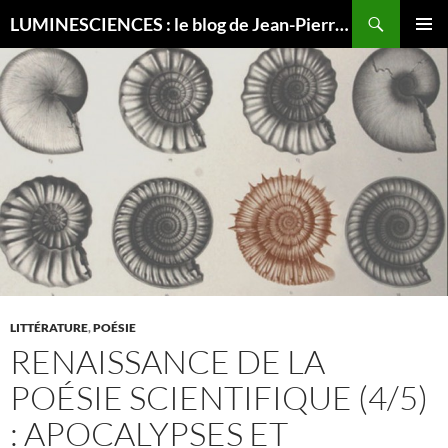
Recherche
LUMINESCIENCES : le blog de Jean-Pierre LUMINET, astrophysicien
ALLER
MENU
AU
PRINCI
CONTENU
LITTÉRATURE
,
POÉSIE
RENAISSANCE DE LA
POÉSIE SCIENTIFIQUE (4/5)
: APOCALYPSES ET