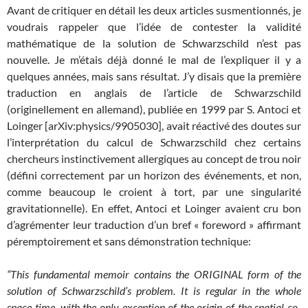
Avant de critiquer en détail les deux articles susmentionnés, je
voudrais rappeler que l’idée de contester la validité
mathématique de la solution de Schwarzschild n’est pas
nouvelle. Je m’étais déjà donné le mal de l’expliquer il y a
quelques années, mais sans résultat. J’y disais que la première
traduction en anglais de l’article de Schwarzschild
(originellement en allemand), publiée en 1999 par S. Antoci et
Loinger [arXiv:physics/9905030], avait réactivé des doutes sur
l’interprétation du calcul de Schwarzschild chez certains
chercheurs instinctivement allergiques au concept de trou noir
(défini correctement par un horizon des événements, et non,
comme beaucoup le croient à tort, par une singularité
gravitationnelle). En effet, Antoci et Loinger avaient cru bon
d’agrémenter leur traduction d’un bref « foreword » affirmant
péremptoirement et sans démonstration technique:
“This fundamental memoir contains the ORIGINAL form of the
solution of Schwarzschild’s problem. It is regular in the whole
space-time, with the only exception of the origin of the spatial co-