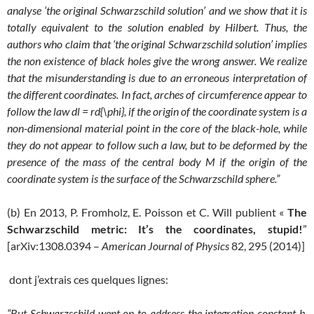
analyse ‘the original Schwarzschild solution’ and we show that it is
totally equivalent to the solution enabled by Hilbert. Thus, the
authors who claim that ‘the original Schwarzschild solution’ implies
the non existence of black holes give the wrong answer. We realize
that the misunderstanding is due to an erroneous interpretation of
the different coordinates. In fact, arches of circumference appear to
follow the law dl = rd{\phi}, if the origin of the coordinate system is a
non-dimensional material point in the core of the black-hole, while
they do not appear to follow such a law, but to be deformed by the
presence of the mass of the central body M if the origin of the
coordinate system is the surface of the Schwarzschild sphere.”
(b) En 2013, P. Fromholz, E. Poisson et C. Will publient «
The
Schwarzschild metric: It’s the coordinates, stupid!
”
[arXiv:1308.0394 –
American Journal of Physics
82, 295 (2014)]
dont j’extrais ces quelques lignes:
“But Schwarzschild went on to address the integration constant b.