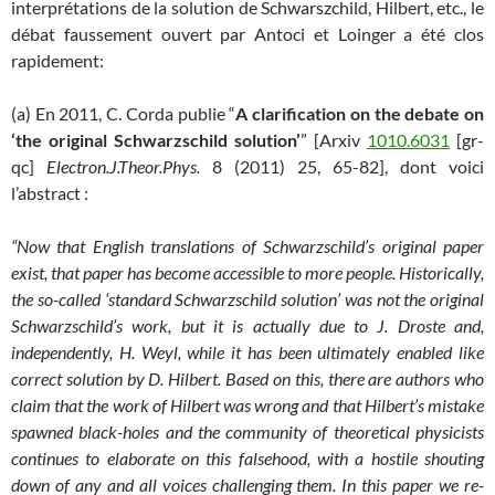
interprétations de la solution de Schwarszchild, Hilbert, etc., le
débat faussement ouvert par Antoci et Loinger a été clos
rapidement:
(a) En 2011, C. Corda publie “
A clarification on the debate on
‘the original Schwarzschild solution’
” [Arxiv
1010.6031
[gr-
qc]
Electron.J.Theor.Phys.
8 (2011) 25, 65-82], dont voici
l’abstract :
“Now that English translations of Schwarzschild’s original paper
exist, that paper has become accessible to more people. Historically,
the so-called ‘standard Schwarzschild solution’ was not the original
Schwarzschild’s work, but it is actually due to J. Droste and,
independently, H. Weyl, while it has been ultimately enabled like
correct solution by D. Hilbert. Based on this, there are authors who
claim that the work of Hilbert was wrong and that Hilbert’s mistake
spawned black-holes and the community of theoretical physicists
continues to elaborate on this falsehood, with a hostile shouting
down of any and all voices challenging them. In this paper we re-