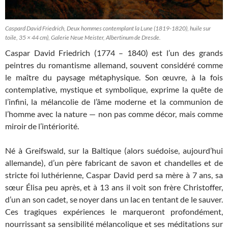
Caspard David Friedrich, Deux hommes contemplant la Lune (1819-1820), huile sur
toile, 35 × 44 cm), Galerie Neue Meister, Albertinum de Dresde.
Caspar David Friedrich (1774 – 1840) est l’un des grands
peintres du romantisme allemand, souvent considéré comme
le maître du paysage métaphysique. Son œuvre, à la fois
contemplative, mystique et symbolique, exprime la quête de
l’infini, la mélancolie de l’âme moderne et la communion de
l’homme avec la nature — non pas comme décor, mais comme
miroir de l’intériorité.
Né à Greifswald, sur la Baltique (alors suédoise, aujourd’hui
allemande), d’un père fabricant de savon et chandelles et de
stricte foi luthérienne, Caspar David perd sa mère à 7 ans, sa
sœur Élisa peu après, et à 13 ans il voit son frère Christoffer,
d’un an son cadet, se noyer dans un lac en tentant de le sauver.
Ces tragiques expériences le marqueront profondément,
nourrissant sa sensibilité mélancolique et ses méditations sur