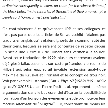
ordinates; consequently, it leaves no room for the science fiction of
the black holes. (In the centuries of the decline of the Roman Empire
people said: “Graecum est, non legitur”…).”
Or, contrairement à ce qu’avancent JPP et ses collègues, ce
n’est pas parce que les articles de Schwarzschild n’étaient pas
traduits en anglais qu’ils étaient ignorés de la communauté des
théoriciens, lesquels se seraient contentés de répéter depuis
un siècle une « erreur » de Hilbert sans vérifier à la source.
Avant cette traduction de 1999, plusieurs chercheurs avaient
déjà glosé fallacieusement sur cette prétendue « erreur » de
Hilbert qui, selon eux, aurait invalidé l’extension analytique
maximale de Kruskal et Fronsdal et le concept de trou noir.
Voir par exemple L. Abrams (
Can. J. Phys.
67 (1989) 919 – arXiv
:gr-qc/0102055 ). Jean-Pierre Petit et al. reprennent la même
argumentation dans le but essentiel d’écarter la possibilité de
formation d’un horizon des événements et de promouvoir leur
modèle alternatif de “plugstar”. Or, concernant du moins les