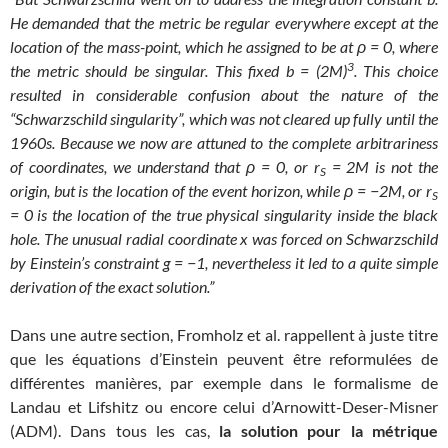
He demanded that the metric be regular everywhere except at the
location of the mass-point, which he assigned to be at
ρ
= 0, where
3
the metric should be singular. This fixed b = (2M)
. This choice
resulted in considerable confusion about the nature of the
“Schwarzschild singularity”, which was not cleared up fully until the
1960s. Because we now are attuned to the complete arbitrariness
of coordinates, we understand that
ρ
= 0, or r
= 2M is not the
S
origin, but is the location of the event horizon, while
ρ
= −2M, or r
S
= 0 is the location of the true physical singularity inside the black
hole.
The unusual radial coordinate x was forced on Schwarzschild
by Einstein’s constraint g = −1, nevertheless it led to a quite simple
derivation of the exact solution.”
Dans une autre section, Fromholz et al. rappellent à juste titre
que les équations d’Einstein peuvent être reformulées de
différentes manières, par exemple dans le formalisme de
Landau et Lifshitz ou encore celui d’Arnowitt-Deser-Misner
(ADM). Dans tous les cas,
la solution pour la métrique