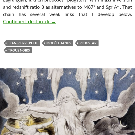
and redshift ratio 3 as alternatives to M87* and Sgr A* . That
chain has several weak links that I develop below.
La pertinence physique et mathématique d
Continuer la lecture de
→
JEAN-PIERRE PETIT
MODÈLE JANUS
PLUGSTAR
TROUS NOIRS