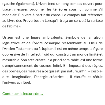
(gauche également), Urizen tend un long compas ouvert pour
tracer, mesurer, ordonner les ténèbres sous lui, comme s’il
modelait l’univers à partir du chaos. Le compas fait référence
au Livre des Proverbes : « Lorsqu’il traça un cercle à la surface
de l’abîme ».
Urizen est une figure ambivalente. Symbole de la raison
législatrice et de l’ordre cosmique ressemblant au Dieu de
l’Ancien Testament ou à Jupiter, il est en même temps la figure
oppressive de l’intellect froid qui construit un monde limité et
mesurable. Son acte créateur, a priori admirable, est une forme
d’emprisonnement du cosmos infini. En imposant des règles,
des bornes, des mesures à ce qui est, par nature, infini – c’est-à-
dire l’imagination, l’énergie créatrice –, il étouffe et réduit
l’univers spirituel.
L’Ancien des Jours de William Blake : un 
Continuer la lecture de
→