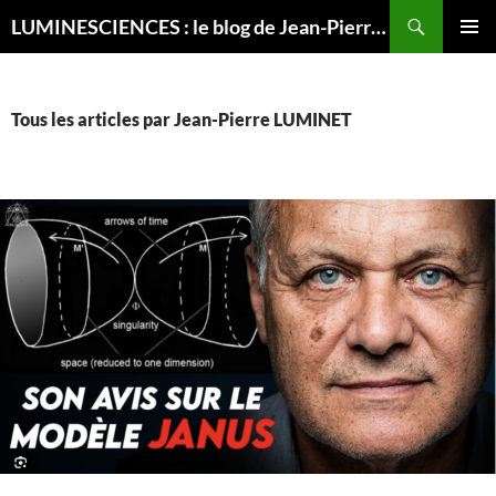
Recherche
LUMINESCIENCES : le blog de Jean-Pierre LUMINET, astrophysicien
ALLER
MENU
AU
PRINCI
CONTENU
Tous les articles par Jean-Pierre LUMINET