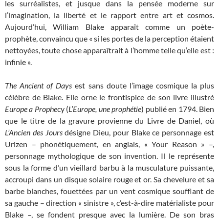
les surréalistes, et jusque dans la pensée moderne sur
l’imagination, la liberté et le rapport entre art et cosmos.
Aujourd’hui, William Blake apparaît comme un poète-
prophète, convaincu que « si les portes de la perception étaient
nettoyées, toute chose apparaîtrait à l’homme telle qu’elle est :
infinie ».
The Ancient of Days
est sans doute l’image cosmique la plus
célèbre de Blake. Elle orne le frontispice de son livre illustré
Europe a Prophe
cy (
L’Europe, une prophé
tie
) publié en 1794. Bien
que le titre de la gravure provienne du Livre de Daniel, où
L’Ancien des Jours
désigne Dieu, pour Blake ce personnage est
Urizen – phonétiquement, en anglais, « Your Reason » –,
personnage mythologique de son invention. Il le représente
sous la forme d’un vieillard barbu à la musculature puissante,
accroupi dans un disque solaire rouge et or. Sa chevelure et sa
barbe blanches, fouettées par un vent cosmique soufflant de
sa gauche – direction « sinistre », c’est-à-dire matérialiste pour
Blake –, se fondent presque avec la lumière. De son bras