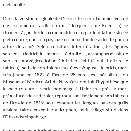
mélancolie.
Dans la version originale de Dresde, les deux hommes vus de
dos (comme on l’a dit, un motif fréquent chez Friedrich) se
tiennent à gauche de la composition et regardent la lune située
plein centre, dans un paysage rocheux dominé à droite par un
arbre déraciné. Selon certaines interprétations, les figures
seraient Friedrich lui-même — à droite —, accompagné soit de
son ami norvégien Johan Christian Dahl (à qui il offrira le
tableau), soit de son talentueux élève August Heinrich, mort
très jeune en 1822 à l’âge de 28 ans. Les spécialistes du
Museum of Modern Art de New York ont fait l’hypothèse que
le peintre aurait rendu hommage à Heinrich après la mort
prématurée de ce dernier, reproduisant fidèlement son tableau
de Dresde de 1819 pour évoquer les longues balades qu’ils
avaient faites ensemble à Krippen, petit village situé dans
l’Elbsandsteingebirge.
Le personnage principal porte une veste qui arrive à mi-cuisse